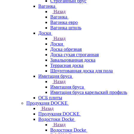
Строганный брус
Вагонка
Назад
Вагонка
Вагонка евро
Вагонка штиль
Доски
Назад
Доски
Доска обрезная
Доска сухая строганная
Завальцованная доска
Террасная доска
Шпунтованная доска для пола
Имитация бруса
Назад
Имитация бруса
Имитация бруса карельский профиль
ОСБ плиты
Продукция DOCKE
Назад
Продукция DOCKE
Водостоки Docke
Назад
Водостоки Docke