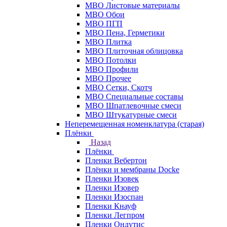
МВО Листовые материалы
МВО Обои
МВО ПГП
МВО Пена, Герметики
МВО Плитка
МВО Плиточная облицовка
МВО Потолки
МВО Профили
МВО Прочее
МВО Сетки, Скотч
МВО Специальные составы
МВО Шпатлевочные смеси
МВО Штукатурные смеси
Неперемещенная номенклатура (старая)
Плёнки
Назад
Плёнки
Пленки Вебертон
Плёнки и мембраны Docke
Пленки Изовек
Пленки Изовер
Пленки Изоспан
Пленки Кнауф
Пленки Легпром
Пленки Ондутис