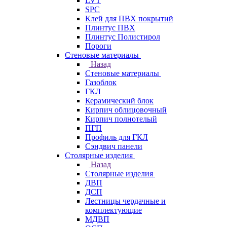
LVT
SPC
Клей для ПВХ покрытий
Плинтус ПВХ
Плинтус Полистирол
Пороги
Стеновые материалы
Назад
Стеновые материалы
Газоблок
ГКЛ
Керамический блок
Кирпич облицовочный
Кирпич полнотелый
ПГП
Профиль для ГКЛ
Сэндвич панели
Столярные изделия
Назад
Столярные изделия
ДВП
ДСП
Лестницы чердачные и
комплектующие
МДВП