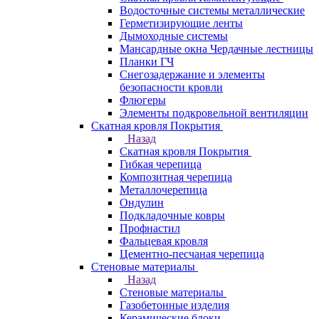
Водосточные системы металлические
Герметизирующие ленты
Дымоходные системы
Мансардные окна Чердачные лестницы
Планки ГЧ
Снегозадержание и элементы
безопасности кровли
Флюгеры
Элементы подкровельной вентиляции
Скатная кровля Покрытия
Назад
Скатная кровля Покрытия
Гибкая черепица
Композитная черепица
Металлочерепица
Ондулин
Подкладочные ковры
Профнастил
Фальцевая кровля
Цементно-песчаная черепица
Стеновые материалы
Назад
Стеновые материалы
Газобетонные изделия
Керамические блоки