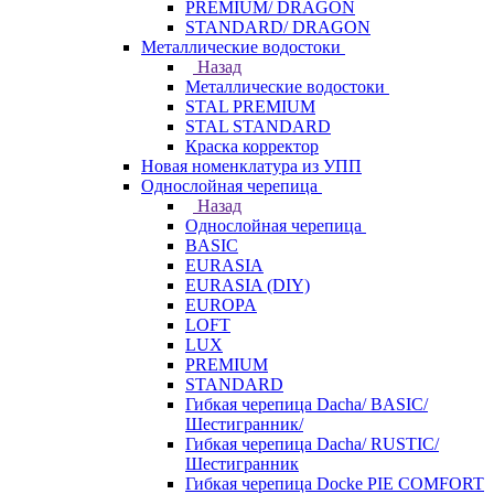
PREMIUM/ DRAGON
STANDARD/ DRAGON
Металлические водостоки
Назад
Металлические водостоки
STAL PREMIUM
STAL STANDARD
Краска корректор
Новая номенклатура из УПП
Однослойная черепица
Назад
Однослойная черепица
BASIC
EURASIA
EURASIA (DIY)
EUROPA
LOFT
LUX
PREMIUM
STANDARD
Гибкая черепица Dacha/ BASIC/
Шестигранник/
Гибкая черепица Dacha/ RUSTIC/
Шестигранник
Гибкая черепица Docke PIE COMFORT