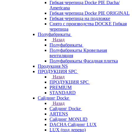
Гибкая черепица Docke PIE Dacha/
Americana
Гибкая черепица Docke PIE ОRIGINАL
Гибкая черепица на подложке
Снято с производства DOCKE Гибкая
черепица
Полуфабрикаты
Назад
Полуфабрикаты
Полуфабрикаты Кровельная
вентиляция
Полуфабрикаты Фасадная плитка
Продукция NS
ПРОДУКЦИЯ SPC
Назад
ПРОДУКЦИЯ SPC
PREMIUM
STANDARD
Сайдинг Docke
Назад
Сайдинг Docke
ARTENS
Cайдинг MONLID
DACHA Сайдинг LUX
LUX (под дерево)