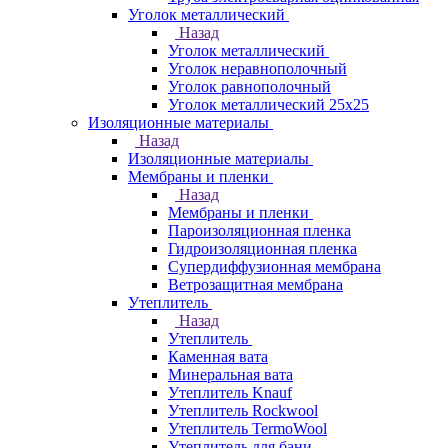
Уголок металлический
Назад
Уголок металлический
Уголок неравнополочный
Уголок равнополочный
Уголок металлический 25х25
Изоляционные материалы
Назад
Изоляционные материалы
Мембраны и пленки
Назад
Мембраны и пленки
Пароизоляционная пленка
Гидроизоляционная пленка
Супердиффузионная мембрана
Ветрозащитная мембрана
Утеплитель
Назад
Утеплитель
Каменная вата
Минеральная вата
Утеплитель Knauf
Утеплитель Rockwool
Утеплитель TermoWool
Утеплитель для бани