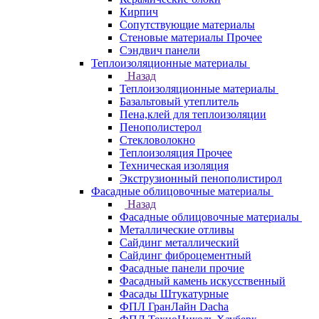
Кирпич
Сопутствующие материалы
Стеновые материалы Прочее
Сэндвич панели
Теплоизоляционные материалы
Назад
Теплоизоляционные материалы
Базальтовый утеплитель
Пена,клей для теплоизоляции
Пенополистерол
Стекловолокно
Теплоизоляция Прочее
Техническая изоляция
Экструзионный пенополистирол
Фасадные облицовочные материалы
Назад
Фасадные облицовочные материалы
Металлические отливы
Сайдинг металлический
Сайдинг фиброцементный
Фасадные панели прочие
Фасадный камень искусственный
Фасады Штукатурные
ФПЛ ГранЛайн Dacha