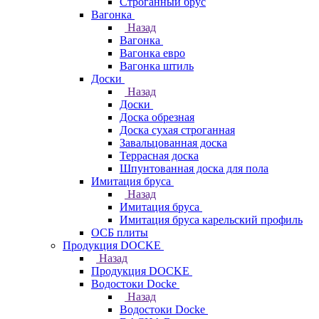
Строганный брус
Вагонка
Назад
Вагонка
Вагонка евро
Вагонка штиль
Доски
Назад
Доски
Доска обрезная
Доска сухая строганная
Завальцованная доска
Террасная доска
Шпунтованная доска для пола
Имитация бруса
Назад
Имитация бруса
Имитация бруса карельский профиль
ОСБ плиты
Продукция DOCKE
Назад
Продукция DOCKE
Водостоки Docke
Назад
Водостоки Docke