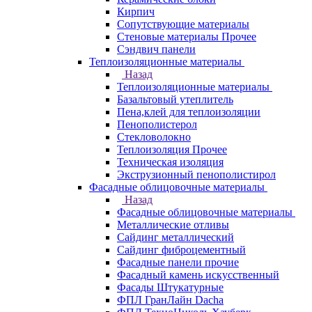
Кирпич
Сопутствующие материалы
Стеновые материалы Прочее
Сэндвич панели
Теплоизоляционные материалы
Назад
Теплоизоляционные материалы
Базальтовый утеплитель
Пена,клей для теплоизоляции
Пенополистерол
Стекловолокно
Теплоизоляция Прочее
Техническая изоляция
Экструзионный пенополистирол
Фасадные облицовочные материалы
Назад
Фасадные облицовочные материалы
Металлические отливы
Сайдинг металлический
Сайдинг фиброцементный
Фасадные панели прочие
Фасадный камень искусственный
Фасады Штукатурные
ФПЛ ГранЛайн Dacha