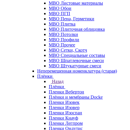
МВО Листовые материалы
МВО Обои
МВО ПГП
МВО Пена, Герметики
МВО Плитка
МВО Плиточная облицовка
МВО Потолки
МВО Профили
МВО Прочее
МВО Сетки, Скотч
МВО Специальные составы
МВО Шпатлевочные смеси
МВО Штукатурные смеси
Неперемещенная номенклатура (старая)
Плёнки
Назад
Плёнки
Пленки Вебертон
Плёнки и мембраны Docke
Пленки Изовек
Пленки Изовер
Пленки Изоспан
Пленки Кнауф
Пленки Легпром
Пленки Ондутис