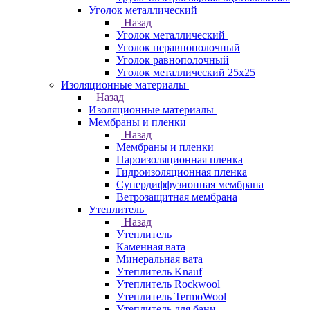
Уголок металлический
Назад
Уголок металлический
Уголок неравнополочный
Уголок равнополочный
Уголок металлический 25х25
Изоляционные материалы
Назад
Изоляционные материалы
Мембраны и пленки
Назад
Мембраны и пленки
Пароизоляционная пленка
Гидроизоляционная пленка
Супердиффузионная мембрана
Ветрозащитная мембрана
Утеплитель
Назад
Утеплитель
Каменная вата
Минеральная вата
Утеплитель Knauf
Утеплитель Rockwool
Утеплитель TermoWool
Утеплитель для бани