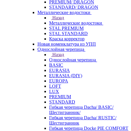
PREMIUM/ DRAGON
STANDARD/ DRAGON
Металлические водостоки
Назад
Металлические водостоки
STAL PREMIUM
STAL STANDARD
Краска корректор
Новая номенклатура из УПП
Однослойная черепица
Назад
Однослойная черепица
BASIC
EURASIA
EURASIA (DIY)
EUROPA
LOFT
LUX
PREMIUM
STANDARD
Гибкая черепица Dacha/ BASIC/
Шестигранник/
Гибкая черепица Dacha/ RUSTIC/
Шестигранник
Гибкая черепица Docke PIE COMFORT