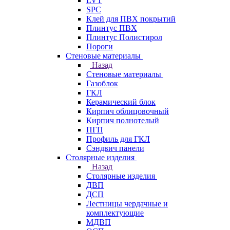
LVT
SPC
Клей для ПВХ покрытий
Плинтус ПВХ
Плинтус Полистирол
Пороги
Стеновые материалы
Назад
Стеновые материалы
Газоблок
ГКЛ
Керамический блок
Кирпич облицовочный
Кирпич полнотелый
ПГП
Профиль для ГКЛ
Сэндвич панели
Столярные изделия
Назад
Столярные изделия
ДВП
ДСП
Лестницы чердачные и
комплектующие
МДВП