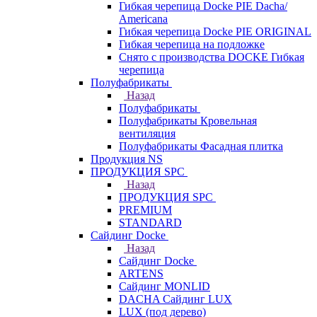
Гибкая черепица Docke PIE Dacha/
Americana
Гибкая черепица Docke PIE ОRIGINАL
Гибкая черепица на подложке
Снято с производства DOCKE Гибкая
черепица
Полуфабрикаты
Назад
Полуфабрикаты
Полуфабрикаты Кровельная
вентиляция
Полуфабрикаты Фасадная плитка
Продукция NS
ПРОДУКЦИЯ SPC
Назад
ПРОДУКЦИЯ SPC
PREMIUM
STANDARD
Сайдинг Docke
Назад
Сайдинг Docke
ARTENS
Cайдинг MONLID
DACHA Сайдинг LUX
LUX (под дерево)