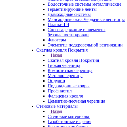
Водосточные системы металлические
Герметизирующие ленты
Дымоходные системы
Мансардные окна Чердачные лестницы
Планки ГЧ
Снегозадержание и элементы
безопасности кровли
Флюгеры
Элементы подкровельной вентиляции
Скатная кровля Покрытия
Назад
Скатная кровля Покрытия
Гибкая черепица
Композитная черепица
Металлочерепица
Ондулин
Подкладочные ковры
Профнастил
Фальцевая кровля
Цементно-песчаная черепица
Стеновые материалы
Назад
Стеновые материалы
Газобетонные изделия
Керамические блоки