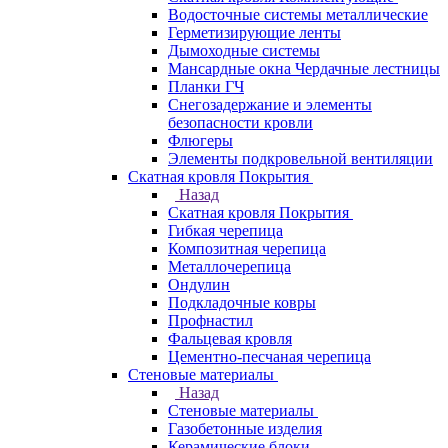
Водосточные системы металлические
Герметизирующие ленты
Дымоходные системы
Мансардные окна Чердачные лестницы
Планки ГЧ
Снегозадержание и элементы
безопасности кровли
Флюгеры
Элементы подкровельной вентиляции
Скатная кровля Покрытия
Назад
Скатная кровля Покрытия
Гибкая черепица
Композитная черепица
Металлочерепица
Ондулин
Подкладочные ковры
Профнастил
Фальцевая кровля
Цементно-песчаная черепица
Стеновые материалы
Назад
Стеновые материалы
Газобетонные изделия
Керамические блоки