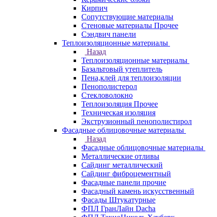
Кирпич
Сопутствующие материалы
Стеновые материалы Прочее
Сэндвич панели
Теплоизоляционные материалы
Назад
Теплоизоляционные материалы
Базальтовый утеплитель
Пена,клей для теплоизоляции
Пенополистерол
Стекловолокно
Теплоизоляция Прочее
Техническая изоляция
Экструзионный пенополистирол
Фасадные облицовочные материалы
Назад
Фасадные облицовочные материалы
Металлические отливы
Сайдинг металлический
Сайдинг фиброцементный
Фасадные панели прочие
Фасадный камень искусственный
Фасады Штукатурные
ФПЛ ГранЛайн Dacha