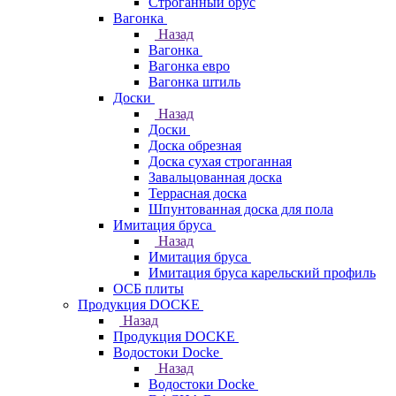
Строганный брус
Вагонка
Назад
Вагонка
Вагонка евро
Вагонка штиль
Доски
Назад
Доски
Доска обрезная
Доска сухая строганная
Завальцованная доска
Террасная доска
Шпунтованная доска для пола
Имитация бруса
Назад
Имитация бруса
Имитация бруса карельский профиль
ОСБ плиты
Продукция DOCKE
Назад
Продукция DOCKE
Водостоки Docke
Назад
Водостоки Docke