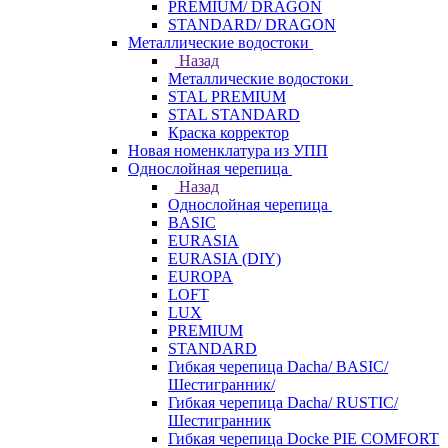
PREMIUM/ DRAGON
STANDARD/ DRAGON
Металлические водостоки
Назад
Металлические водостоки
STAL PREMIUM
STAL STANDARD
Краска корректор
Новая номенклатура из УПП
Однослойная черепица
Назад
Однослойная черепица
BASIC
EURASIA
EURASIA (DIY)
EUROPA
LOFT
LUX
PREMIUM
STANDARD
Гибкая черепица Dacha/ BASIC/
Шестигранник/
Гибкая черепица Dacha/ RUSTIC/
Шестигранник
Гибкая черепица Docke PIE COMFORT