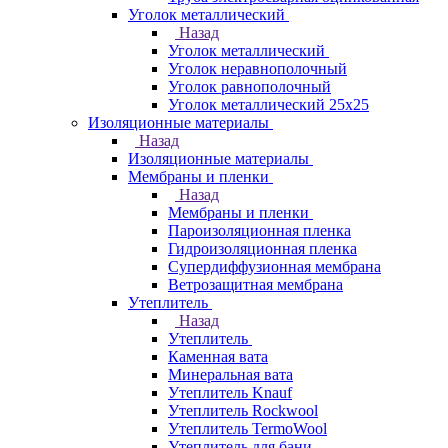
Уголок металлический
Назад
Уголок металлический
Уголок неравнополочный
Уголок равнополочный
Уголок металлический 25х25
Изоляционные материалы
Назад
Изоляционные материалы
Мембраны и пленки
Назад
Мембраны и пленки
Пароизоляционная пленка
Гидроизоляционная пленка
Супердиффузионная мембрана
Ветрозащитная мембрана
Утеплитель
Назад
Утеплитель
Каменная вата
Минеральная вата
Утеплитель Knauf
Утеплитель Rockwool
Утеплитель TermoWool
Утеплитель для бани