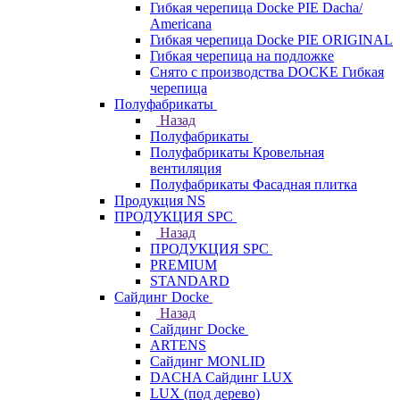
Гибкая черепица Docke PIE Dacha/
Americana
Гибкая черепица Docke PIE ОRIGINАL
Гибкая черепица на подложке
Снято с производства DOCKE Гибкая
черепица
Полуфабрикаты
Назад
Полуфабрикаты
Полуфабрикаты Кровельная
вентиляция
Полуфабрикаты Фасадная плитка
Продукция NS
ПРОДУКЦИЯ SPC
Назад
ПРОДУКЦИЯ SPC
PREMIUM
STANDARD
Сайдинг Docke
Назад
Сайдинг Docke
ARTENS
Cайдинг MONLID
DACHA Сайдинг LUX
LUX (под дерево)