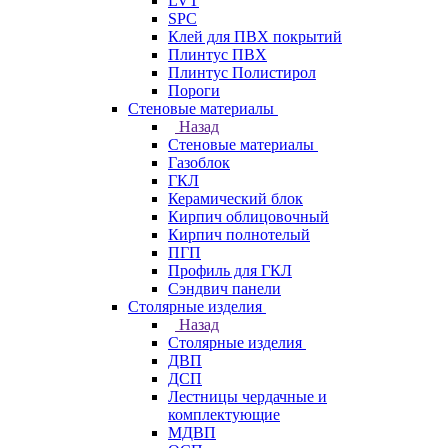
LVT
SPC
Клей для ПВХ покрытий
Плинтус ПВХ
Плинтус Полистирол
Пороги
Стеновые материалы
Назад
Стеновые материалы
Газоблок
ГКЛ
Керамический блок
Кирпич облицовочный
Кирпич полнотелый
ПГП
Профиль для ГКЛ
Сэндвич панели
Столярные изделия
Назад
Столярные изделия
ДВП
ДСП
Лестницы чердачные и
комплектующие
МДВП