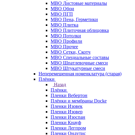
МВО Листовые материалы
МВО Обои
МВО ПГП
МВО Пена, Герметики
МВО Плитка
МВО Плиточная облицовка
МВО Потолки
МВО Профили
МВО Прочее
МВО Сетки, Скотч
МВО Специальные составы
МВО Шпатлевочные смеси
МВО Штукатурные смеси
Неперемещенная номенклатура (старая)
Плёнки
Назад
Плёнки
Пленки Вебертон
Плёнки и мембраны Docke
Пленки Изовек
Пленки Изовер
Пленки Изоспан
Пленки Кнауф
Пленки Легпром
Пленки Ондутис