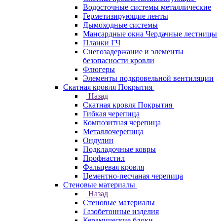
Водосточные системы металлические
Герметизирующие ленты
Дымоходные системы
Мансардные окна Чердачные лестницы
Планки ГЧ
Снегозадержание и элементы
безопасности кровли
Флюгеры
Элементы подкровельной вентиляции
Скатная кровля Покрытия
Назад
Скатная кровля Покрытия
Гибкая черепица
Композитная черепица
Металлочерепица
Ондулин
Подкладочные ковры
Профнастил
Фальцевая кровля
Цементно-песчаная черепица
Стеновые материалы
Назад
Стеновые материалы
Газобетонные изделия
Керамические блоки