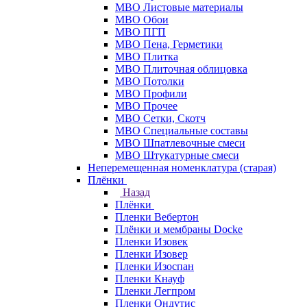
МВО Листовые материалы
МВО Обои
МВО ПГП
МВО Пена, Герметики
МВО Плитка
МВО Плиточная облицовка
МВО Потолки
МВО Профили
МВО Прочее
МВО Сетки, Скотч
МВО Специальные составы
МВО Шпатлевочные смеси
МВО Штукатурные смеси
Неперемещенная номенклатура (старая)
Плёнки
Назад
Плёнки
Пленки Вебертон
Плёнки и мембраны Docke
Пленки Изовек
Пленки Изовер
Пленки Изоспан
Пленки Кнауф
Пленки Легпром
Пленки Ондутис