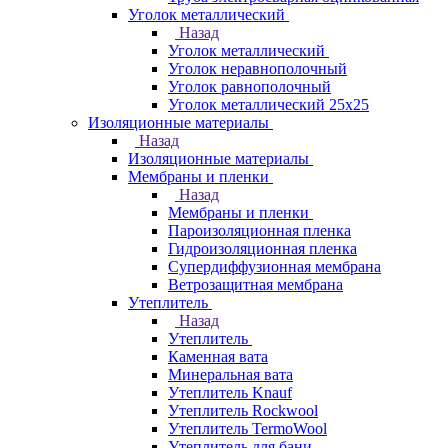
Уголок металлический
Назад
Уголок металлический
Уголок неравнополочный
Уголок равнополочный
Уголок металлический 25х25
Изоляционные материалы
Назад
Изоляционные материалы
Мембраны и пленки
Назад
Мембраны и пленки
Пароизоляционная пленка
Гидроизоляционная пленка
Супердиффузионная мембрана
Ветрозащитная мембрана
Утеплитель
Назад
Утеплитель
Каменная вата
Минеральная вата
Утеплитель Knauf
Утеплитель Rockwool
Утеплитель TermoWool
Утеплитель для бани