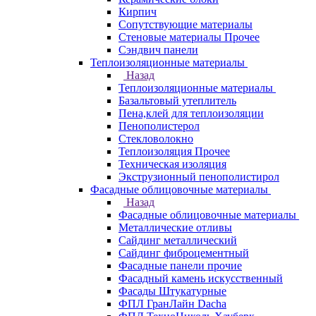
Кирпич
Сопутствующие материалы
Стеновые материалы Прочее
Сэндвич панели
Теплоизоляционные материалы
Назад
Теплоизоляционные материалы
Базальтовый утеплитель
Пена,клей для теплоизоляции
Пенополистерол
Стекловолокно
Теплоизоляция Прочее
Техническая изоляция
Экструзионный пенополистирол
Фасадные облицовочные материалы
Назад
Фасадные облицовочные материалы
Металлические отливы
Сайдинг металлический
Сайдинг фиброцементный
Фасадные панели прочие
Фасадный камень искусственный
Фасады Штукатурные
ФПЛ ГранЛайн Dacha