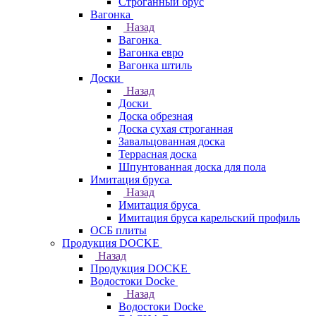
Строганный брус
Вагонка
Назад
Вагонка
Вагонка евро
Вагонка штиль
Доски
Назад
Доски
Доска обрезная
Доска сухая строганная
Завальцованная доска
Террасная доска
Шпунтованная доска для пола
Имитация бруса
Назад
Имитация бруса
Имитация бруса карельский профиль
ОСБ плиты
Продукция DOCKE
Назад
Продукция DOCKE
Водостоки Docke
Назад
Водостоки Docke