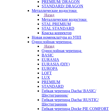
PREMIUM/ DRAGON
STANDARD/ DRAGON
Металлические водостоки
Назад
Металлические водостоки
STAL PREMIUM
STAL STANDARD
Краска корректор
Новая номенклатура из УПП
Однослойная черепица
Назад
Однослойная черепица
BASIC
EURASIA
EURASIA (DIY)
EUROPA
LOFT
LUX
PREMIUM
STANDARD
Гибкая черепица Dacha/ BASIC/
Шестигранник/
Гибкая черепица Dacha/ RUSTIC/
Шестигранник
Гибкая черепица Docke PIE COMFORT