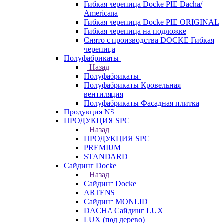
Гибкая черепица Docke PIE Dacha/
Americana
Гибкая черепица Docke PIE ОRIGINАL
Гибкая черепица на подложке
Снято с производства DOCKE Гибкая
черепица
Полуфабрикаты
Назад
Полуфабрикаты
Полуфабрикаты Кровельная
вентиляция
Полуфабрикаты Фасадная плитка
Продукция NS
ПРОДУКЦИЯ SPC
Назад
ПРОДУКЦИЯ SPC
PREMIUM
STANDARD
Сайдинг Docke
Назад
Сайдинг Docke
ARTENS
Cайдинг MONLID
DACHA Сайдинг LUX
LUX (под дерево)