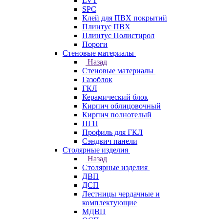
LVT
SPC
Клей для ПВХ покрытий
Плинтус ПВХ
Плинтус Полистирол
Пороги
Стеновые материалы
Назад
Стеновые материалы
Газоблок
ГКЛ
Керамический блок
Кирпич облицовочный
Кирпич полнотелый
ПГП
Профиль для ГКЛ
Сэндвич панели
Столярные изделия
Назад
Столярные изделия
ДВП
ДСП
Лестницы чердачные и
комплектующие
МДВП