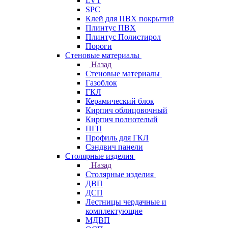
LVT
SPC
Клей для ПВХ покрытий
Плинтус ПВХ
Плинтус Полистирол
Пороги
Стеновые материалы
Назад
Стеновые материалы
Газоблок
ГКЛ
Керамический блок
Кирпич облицовочный
Кирпич полнотелый
ПГП
Профиль для ГКЛ
Сэндвич панели
Столярные изделия
Назад
Столярные изделия
ДВП
ДСП
Лестницы чердачные и
комплектующие
МДВП