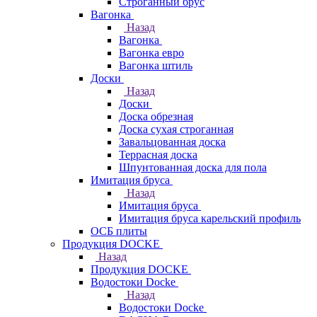
Строганный брус
Вагонка
Назад
Вагонка
Вагонка евро
Вагонка штиль
Доски
Назад
Доски
Доска обрезная
Доска сухая строганная
Завальцованная доска
Террасная доска
Шпунтованная доска для пола
Имитация бруса
Назад
Имитация бруса
Имитация бруса карельский профиль
ОСБ плиты
Продукция DOCKE
Назад
Продукция DOCKE
Водостоки Docke
Назад
Водостоки Docke