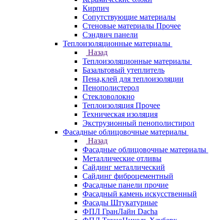
Кирпич
Сопутствующие материалы
Стеновые материалы Прочее
Сэндвич панели
Теплоизоляционные материалы
Назад
Теплоизоляционные материалы
Базальтовый утеплитель
Пена,клей для теплоизоляции
Пенополистерол
Стекловолокно
Теплоизоляция Прочее
Техническая изоляция
Экструзионный пенополистирол
Фасадные облицовочные материалы
Назад
Фасадные облицовочные материалы
Металлические отливы
Сайдинг металлический
Сайдинг фиброцементный
Фасадные панели прочие
Фасадный камень искусственный
Фасады Штукатурные
ФПЛ ГранЛайн Dacha