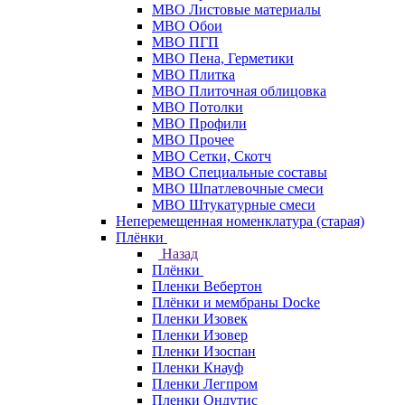
МВО Листовые материалы
МВО Обои
МВО ПГП
МВО Пена, Герметики
МВО Плитка
МВО Плиточная облицовка
МВО Потолки
МВО Профили
МВО Прочее
МВО Сетки, Скотч
МВО Специальные составы
МВО Шпатлевочные смеси
МВО Штукатурные смеси
Неперемещенная номенклатура (старая)
Плёнки
Назад
Плёнки
Пленки Вебертон
Плёнки и мембраны Docke
Пленки Изовек
Пленки Изовер
Пленки Изоспан
Пленки Кнауф
Пленки Легпром
Пленки Ондутис