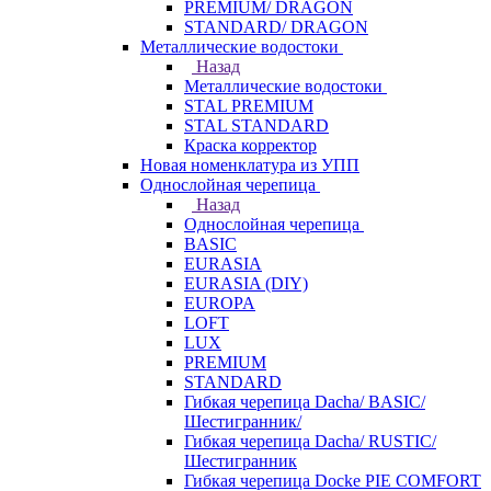
PREMIUM/ DRAGON
STANDARD/ DRAGON
Металлические водостоки
Назад
Металлические водостоки
STAL PREMIUM
STAL STANDARD
Краска корректор
Новая номенклатура из УПП
Однослойная черепица
Назад
Однослойная черепица
BASIC
EURASIA
EURASIA (DIY)
EUROPA
LOFT
LUX
PREMIUM
STANDARD
Гибкая черепица Dacha/ BASIC/
Шестигранник/
Гибкая черепица Dacha/ RUSTIC/
Шестигранник
Гибкая черепица Docke PIE COMFORT