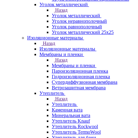
Уголок металлический
Назад
Уголок металлический
Уголок неравнополочный
Уголок равнополочный
Уголок металлический 25х25
Изоляционные материалы
Назад
Изоляционные материалы
Мембраны и пленки
Назад
Мембраны и пленки
Пароизоляционная пленка
Гидроизоляционная пленка
Супердиффузионная мембрана
Ветрозащитная мембрана
Утеплитель
Назад
Утеплитель
Каменная вата
Минеральная вата
Утеплитель Knauf
Утеплитель Rockwool
Утеплитель TermoWool
Утеплитель для бани