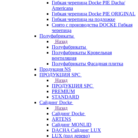
Гибкая черепица Docke PIE Dacha/
Americana
Гибкая черепица Docke PIE ОRIGINАL
Гибкая черепица на подложке
Снято с производства DOCKE Гибкая
черепица
Полуфабрикаты
Назад
Полуфабрикаты
Полуфабрикаты Кровельная
вентиляция
Полуфабрикаты Фасадная плитка
Продукция NS
ПРОДУКЦИЯ SPC
Назад
ПРОДУКЦИЯ SPC
PREMIUM
STANDARD
Сайдинг Docke
Назад
Сайдинг Docke
ARTENS
Cайдинг MONLID
DACHA Сайдинг LUX
LUX (под дерево)