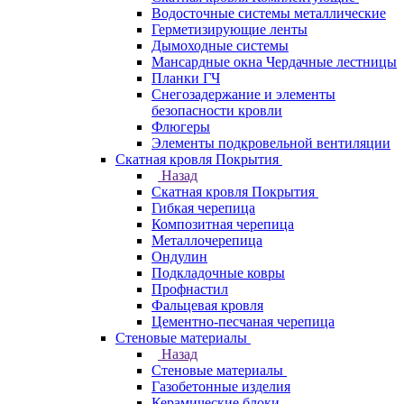
Водосточные системы металлические
Герметизирующие ленты
Дымоходные системы
Мансардные окна Чердачные лестницы
Планки ГЧ
Снегозадержание и элементы
безопасности кровли
Флюгеры
Элементы подкровельной вентиляции
Скатная кровля Покрытия
Назад
Скатная кровля Покрытия
Гибкая черепица
Композитная черепица
Металлочерепица
Ондулин
Подкладочные ковры
Профнастил
Фальцевая кровля
Цементно-песчаная черепица
Стеновые материалы
Назад
Стеновые материалы
Газобетонные изделия
Керамические блоки