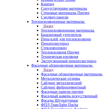
Кирпич
Сопутствующие материалы
Стеновые материалы Прочее
Сэндвич панели
Теплоизоляционные материалы
Назад
Теплоизоляционные материалы
Базальтовый утеплитель
Пена,клей для теплоизоляции
Пенополистерол
Стекловолокно
Теплоизоляция Прочее
Техническая изоляция
Экструзионный пенополистирол
Фасадные облицовочные материалы
Назад
Фасадные облицовочные материалы
Металлические отливы
Сайдинг металлический
Сайдинг фиброцементный
Фасадные панели прочие
Фасадный камень искусственный
Фасады Штукатурные
ФПЛ ГранЛайн Dacha