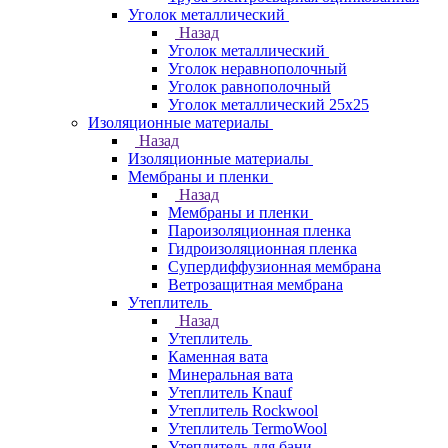
Уголок металлический
Назад
Уголок металлический
Уголок неравнополочный
Уголок равнополочный
Уголок металлический 25х25
Изоляционные материалы
Назад
Изоляционные материалы
Мембраны и пленки
Назад
Мембраны и пленки
Пароизоляционная пленка
Гидроизоляционная пленка
Супердиффузионная мембрана
Ветрозащитная мембрана
Утеплитель
Назад
Утеплитель
Каменная вата
Минеральная вата
Утеплитель Knauf
Утеплитель Rockwool
Утеплитель TermoWool
Утеплитель для бани