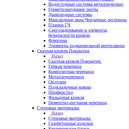
Водосточные системы металлические
Герметизирующие ленты
Дымоходные системы
Мансардные окна Чердачные лестницы
Планки ГЧ
Снегозадержание и элементы
безопасности кровли
Флюгеры
Элементы подкровельной вентиляции
Скатная кровля Покрытия
Назад
Скатная кровля Покрытия
Гибкая черепица
Композитная черепица
Металлочерепица
Ондулин
Подкладочные ковры
Профнастил
Фальцевая кровля
Цементно-песчаная черепица
Стеновые материалы
Назад
Стеновые материалы
Газобетонные изделия
Керамические блоки