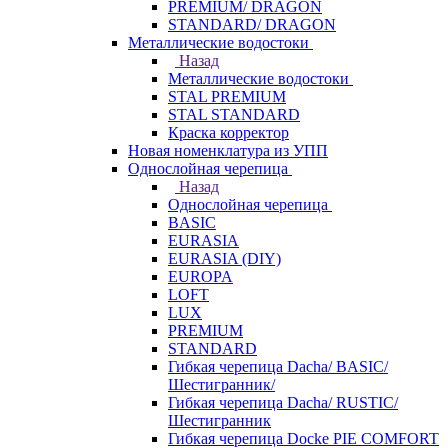
PREMIUM/ DRAGON
STANDARD/ DRAGON
Металлические водостоки
Назад
Металлические водостоки
STAL PREMIUM
STAL STANDARD
Краска корректор
Новая номенклатура из УПП
Однослойная черепица
Назад
Однослойная черепица
BASIC
EURASIA
EURASIA (DIY)
EUROPA
LOFT
LUX
PREMIUM
STANDARD
Гибкая черепица Dacha/ BASIC/
Шестигранник/
Гибкая черепица Dacha/ RUSTIC/
Шестигранник
Гибкая черепица Docke PIE COMFORT