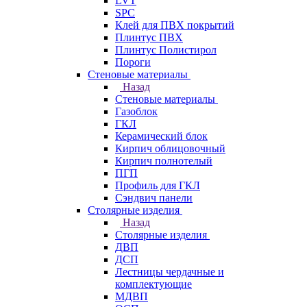
LVT
SPC
Клей для ПВХ покрытий
Плинтус ПВХ
Плинтус Полистирол
Пороги
Стеновые материалы
Назад
Стеновые материалы
Газоблок
ГКЛ
Керамический блок
Кирпич облицовочный
Кирпич полнотелый
ПГП
Профиль для ГКЛ
Сэндвич панели
Столярные изделия
Назад
Столярные изделия
ДВП
ДСП
Лестницы чердачные и
комплектующие
МДВП