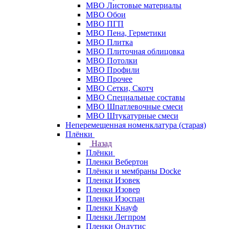
МВО Листовые материалы
МВО Обои
МВО ПГП
МВО Пена, Герметики
МВО Плитка
МВО Плиточная облицовка
МВО Потолки
МВО Профили
МВО Прочее
МВО Сетки, Скотч
МВО Специальные составы
МВО Шпатлевочные смеси
МВО Штукатурные смеси
Неперемещенная номенклатура (старая)
Плёнки
Назад
Плёнки
Пленки Вебертон
Плёнки и мембраны Docke
Пленки Изовек
Пленки Изовер
Пленки Изоспан
Пленки Кнауф
Пленки Легпром
Пленки Ондутис