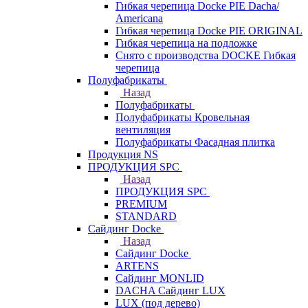
Гибкая черепица Docke PIE Dacha/
Americana
Гибкая черепица Docke PIE ОRIGINАL
Гибкая черепица на подложке
Снято с производства DOCKE Гибкая
черепица
Полуфабрикаты
Назад
Полуфабрикаты
Полуфабрикаты Кровельная
вентиляция
Полуфабрикаты Фасадная плитка
Продукция NS
ПРОДУКЦИЯ SPC
Назад
ПРОДУКЦИЯ SPC
PREMIUM
STANDARD
Сайдинг Docke
Назад
Сайдинг Docke
ARTENS
Cайдинг MONLID
DACHA Сайдинг LUX
LUX (под дерево)