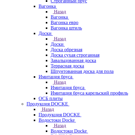
Строганный брус
Вагонка
Назад
Вагонка
Вагонка евро
Вагонка штиль
Доски
Назад
Доски
Доска обрезная
Доска сухая строганная
Завальцованная доска
Террасная доска
Шпунтованная доска для пола
Имитация бруса
Назад
Имитация бруса
Имитация бруса карельский профиль
ОСБ плиты
Продукция DOCKE
Назад
Продукция DOCKE
Водостоки Docke
Назад
Водостоки Docke