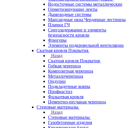
Водосточные системы металлические
Герметизирующие ленты
Дымоходные системы
Мансардные окна Чердачные лестницы
Планки ГЧ
Снегозадержание и элементы
безопасности кровли
Флюгеры
Элементы подкровельной вентиляции
Скатная кровля Покрытия
Назад
Скатная кровля Покрытия
Гибкая черепица
Композитная черепица
Металлочерепица
Ондулин
Подкладочные ковры
Профнастил
Фальцевая кровля
Цементно-песчаная черепица
Стеновые материалы
Назад
Стеновые материалы
Газобетонные изделия
Керамические блоки