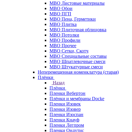
МВО Листовые материалы
МВО Обои
МВО ПГП
МВО Пена, Герметики
МВО Плитка
МВО Плиточная облицовка
МВО Потолки
МВО Профили
МВО Прочее
МВО Сетки, Скотч
МВО Специальные составы
МВО Шпатлевочные смеси
МВО Штукатурные смеси
Неперемещенная номенклатура (старая)
Плёнки
Назад
Плёнки
Пленки Вебертон
Плёнки и мембраны Docke
Пленки Изовек
Пленки Изовер
Пленки Изоспан
Пленки Кнауф
Пленки Легпром
Пленки Ондутис