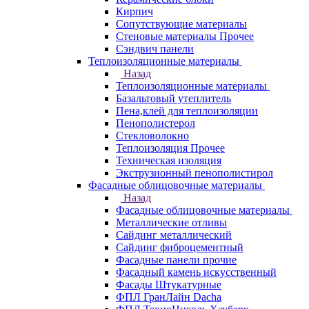
Кирпич
Сопутствующие материалы
Стеновые материалы Прочее
Сэндвич панели
Теплоизоляционные материалы
Назад
Теплоизоляционные материалы
Базальтовый утеплитель
Пена,клей для теплоизоляции
Пенополистерол
Стекловолокно
Теплоизоляция Прочее
Техническая изоляция
Экструзионный пенополистирол
Фасадные облицовочные материалы
Назад
Фасадные облицовочные материалы
Металлические отливы
Сайдинг металлический
Сайдинг фиброцементный
Фасадные панели прочие
Фасадный камень искусственный
Фасады Штукатурные
ФПЛ ГранЛайн Dacha