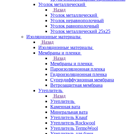
Уголок металлический
Назад
Уголок металлический
Уголок неравнополочный
Уголок равнополочный
Уголок металлический 25х25
Изоляционные материалы
Назад
Изоляционные материалы
Мембраны и пленки
Назад
Мембраны и пленки
Пароизоляционная пленка
Гидроизоляционная пленка
Супердиффузионная мембрана
Ветрозащитная мембрана
Утеплитель
Назад
Утеплитель
Каменная вата
Минеральная вата
Утеплитель Knauf
Утеплитель Rockwool
Утеплитель TermoWool
Утеплитель для бани