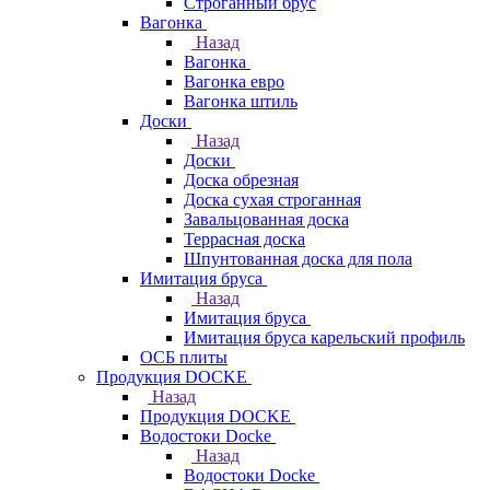
Строганный брус
Вагонка
Назад
Вагонка
Вагонка евро
Вагонка штиль
Доски
Назад
Доски
Доска обрезная
Доска сухая строганная
Завальцованная доска
Террасная доска
Шпунтованная доска для пола
Имитация бруса
Назад
Имитация бруса
Имитация бруса карельский профиль
ОСБ плиты
Продукция DOCKE
Назад
Продукция DOCKE
Водостоки Docke
Назад
Водостоки Docke