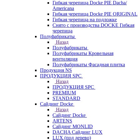
Гибкая черепица Docke PIE Dacha/
Americana
Гибкая черепица Docke PIE ОRIGINАL
Гибкая черепица на подложке
Снято с производства DOCKE Гибкая
черепица
Полуфабрикаты
Назад
Полуфабрикаты
Полуфабрикаты Кровельная
вентиляция
Полуфабрикаты Фасадная плитка
Продукция NS
ПРОДУКЦИЯ SPC
Назад
ПРОДУКЦИЯ SPC
PREMIUM
STANDARD
Сайдинг Docke
Назад
Сайдинг Docke
ARTENS
Cайдинг MONLID
DACHA Сайдинг LUX
LUX (под дерево)