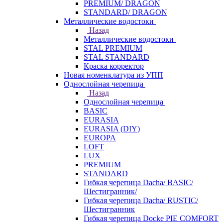
PREMIUM/ DRAGON
STANDARD/ DRAGON
Металлические водостоки
Назад
Металлические водостоки
STAL PREMIUM
STAL STANDARD
Краска корректор
Новая номенклатура из УПП
Однослойная черепица
Назад
Однослойная черепица
BASIC
EURASIA
EURASIA (DIY)
EUROPA
LOFT
LUX
PREMIUM
STANDARD
Гибкая черепица Dacha/ BASIC/
Шестигранник/
Гибкая черепица Dacha/ RUSTIC/
Шестигранник
Гибкая черепица Docke PIE COMFORT