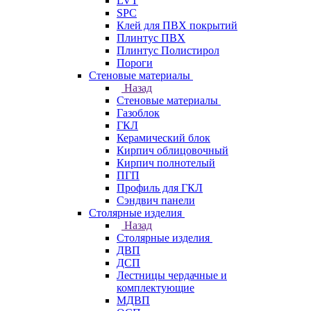
LVT
SPC
Клей для ПВХ покрытий
Плинтус ПВХ
Плинтус Полистирол
Пороги
Стеновые материалы
Назад
Стеновые материалы
Газоблок
ГКЛ
Керамический блок
Кирпич облицовочный
Кирпич полнотелый
ПГП
Профиль для ГКЛ
Сэндвич панели
Столярные изделия
Назад
Столярные изделия
ДВП
ДСП
Лестницы чердачные и
комплектующие
МДВП