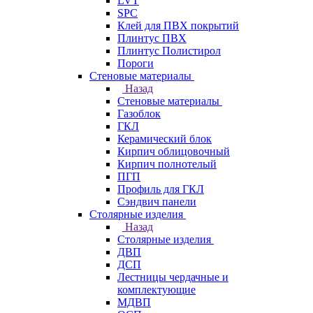
LVT
SPC
Клей для ПВХ покрытий
Плинтус ПВХ
Плинтус Полистирол
Пороги
Стеновые материалы
Назад
Стеновые материалы
Газоблок
ГКЛ
Керамический блок
Кирпич облицовочный
Кирпич полнотелый
ПГП
Профиль для ГКЛ
Сэндвич панели
Столярные изделия
Назад
Столярные изделия
ДВП
ДСП
Лестницы чердачные и
комплектующие
МДВП