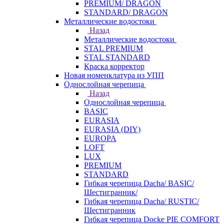
PREMIUM/ DRAGON
STANDARD/ DRAGON
Металлические водостоки
Назад
Металлические водостоки
STAL PREMIUM
STAL STANDARD
Краска корректор
Новая номенклатура из УПП
Однослойная черепица
Назад
Однослойная черепица
BASIC
EURASIA
EURASIA (DIY)
EUROPA
LOFT
LUX
PREMIUM
STANDARD
Гибкая черепица Dacha/ BASIC/
Шестигранник/
Гибкая черепица Dacha/ RUSTIC/
Шестигранник
Гибкая черепица Docke PIE COMFORT