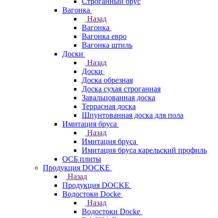
Строганный брус
Вагонка
Назад
Вагонка
Вагонка евро
Вагонка штиль
Доски
Назад
Доски
Доска обрезная
Доска сухая строганная
Завальцованная доска
Террасная доска
Шпунтованная доска для пола
Имитация бруса
Назад
Имитация бруса
Имитация бруса карельский профиль
ОСБ плиты
Продукция DOCKE
Назад
Продукция DOCKE
Водостоки Docke
Назад
Водостоки Docke