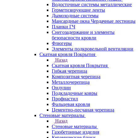
Водосточные системы металлические
Герметизирующие ленты
Дымоходные системы
Мансардные окна Чердачные лестницы
Планки ГЧ
Снегозадержание и элементы
безопасности кровли
Флюгеры
Элементы подкровельной вентиляции
Скатная кровля Покрытия
Назад
Скатная кровля Покрытия
Гибкая черепица
Композитная черепица
Металлочерепица
Ондулин
Подкладочные ковры
Профнастил
Фальцевая кровля
Цементно-песчаная черепица
Стеновые материалы
Назад
Стеновые материалы
Газобетонные изделия
Керамические блоки