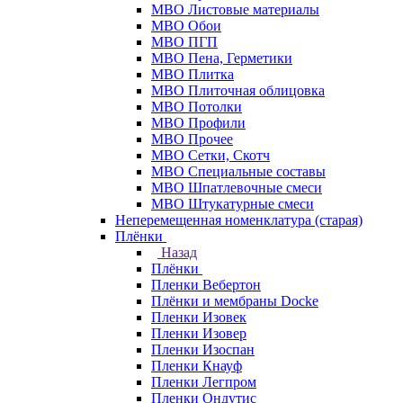
МВО Листовые материалы
МВО Обои
МВО ПГП
МВО Пена, Герметики
МВО Плитка
МВО Плиточная облицовка
МВО Потолки
МВО Профили
МВО Прочее
МВО Сетки, Скотч
МВО Специальные составы
МВО Шпатлевочные смеси
МВО Штукатурные смеси
Неперемещенная номенклатура (старая)
Плёнки
Назад
Плёнки
Пленки Вебертон
Плёнки и мембраны Docke
Пленки Изовек
Пленки Изовер
Пленки Изоспан
Пленки Кнауф
Пленки Легпром
Пленки Ондутис