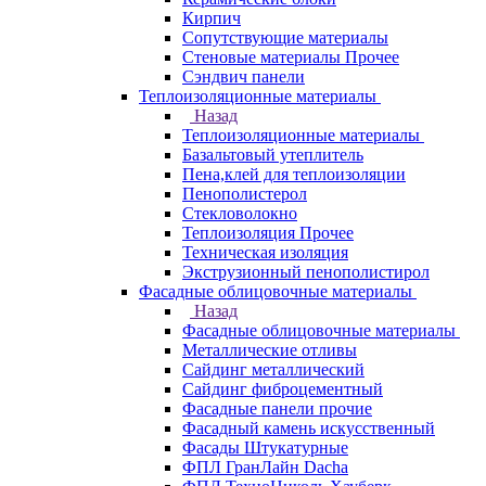
Кирпич
Сопутствующие материалы
Стеновые материалы Прочее
Сэндвич панели
Теплоизоляционные материалы
Назад
Теплоизоляционные материалы
Базальтовый утеплитель
Пена,клей для теплоизоляции
Пенополистерол
Стекловолокно
Теплоизоляция Прочее
Техническая изоляция
Экструзионный пенополистирол
Фасадные облицовочные материалы
Назад
Фасадные облицовочные материалы
Металлические отливы
Сайдинг металлический
Сайдинг фиброцементный
Фасадные панели прочие
Фасадный камень искусственный
Фасады Штукатурные
ФПЛ ГранЛайн Dacha