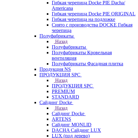
Гибкая черепица Docke PIE Dacha/
Americana
Гибкая черепица Docke PIE ОRIGINАL
Гибкая черепица на подложке
Снято с производства DOCKE Гибкая
черепица
Полуфабрикаты
Назад
Полуфабрикаты
Полуфабрикаты Кровельная
вентиляция
Полуфабрикаты Фасадная плитка
Продукция NS
ПРОДУКЦИЯ SPC
Назад
ПРОДУКЦИЯ SPC
PREMIUM
STANDARD
Сайдинг Docke
Назад
Сайдинг Docke
ARTENS
Cайдинг MONLID
DACHA Сайдинг LUX
LUX (под дерево)