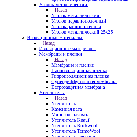
Уголок металлический
Назад
Уголок металлический
Уголок неравнополочный
Уголок равнополочный
Уголок металлический 25х25
Изоляционные материалы
Назад
Изоляционные материалы
Мембраны и пленки
Назад
Мембраны и пленки
Пароизоляционная пленка
Гидроизоляционная пленка
Супердиффузионная мембрана
Ветрозащитная мембрана
Утеплитель
Назад
Утеплитель
Каменная вата
Минеральная вата
Утеплитель Knauf
Утеплитель Rockwool
Утеплитель TermoWool
Утеплитель для бани