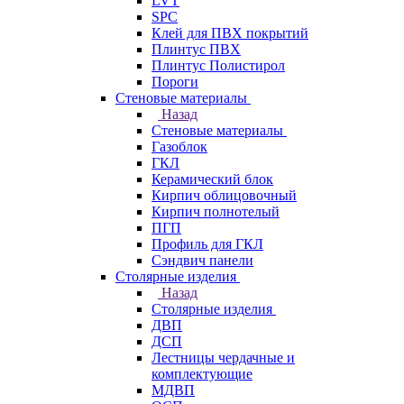
LVT
SPC
Клей для ПВХ покрытий
Плинтус ПВХ
Плинтус Полистирол
Пороги
Стеновые материалы
Назад
Стеновые материалы
Газоблок
ГКЛ
Керамический блок
Кирпич облицовочный
Кирпич полнотелый
ПГП
Профиль для ГКЛ
Сэндвич панели
Столярные изделия
Назад
Столярные изделия
ДВП
ДСП
Лестницы чердачные и
комплектующие
МДВП