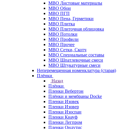
МВО Листовые материалы
МВО Обои
МВО ПГП
МВО Пена, Герметики
МВО Плитка
МВО Плиточная облицовка
МВО Потолки
МВО Профили
МВО Прочее
МВО Сетки, Скотч
МВО Специальные составы
МВО Шпатлевочные смеси
МВО Штукатурные смеси
Неперемещенная номенклатура (старая)
Плёнки
Назад
Плёнки
Пленки Вебертон
Плёнки и мембраны Docke
Пленки Изовек
Пленки Изовер
Пленки Изоспан
Пленки Кнауф
Пленки Легпром
Пленки Ондутис