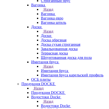
Строганный брус
Вагонка
Назад
Вагонка
Вагонка евро
Вагонка штиль
Доски
Назад
Доски
Доска обрезная
Доска сухая строганная
Завальцованная доска
Террасная доска
Шпунтованная доска для пола
Имитация бруса
Назад
Имитация бруса
Имитация бруса карельский профиль
ОСБ плиты
Продукция DOCKE
Назад
Продукция DOCKE
Водостоки Docke
Назад
Водостоки Docke