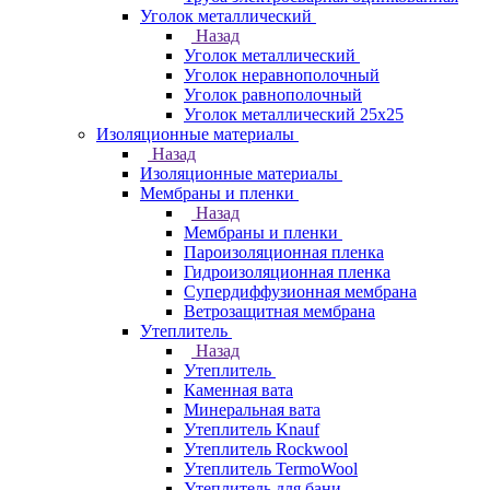
Уголок металлический
Назад
Уголок металлический
Уголок неравнополочный
Уголок равнополочный
Уголок металлический 25х25
Изоляционные материалы
Назад
Изоляционные материалы
Мембраны и пленки
Назад
Мембраны и пленки
Пароизоляционная пленка
Гидроизоляционная пленка
Супердиффузионная мембрана
Ветрозащитная мембрана
Утеплитель
Назад
Утеплитель
Каменная вата
Минеральная вата
Утеплитель Knauf
Утеплитель Rockwool
Утеплитель TermoWool
Утеплитель для бани