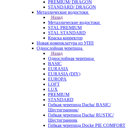
PREMIUM/ DRAGON
STANDARD/ DRAGON
Металлические водостоки
Назад
Металлические водостоки
STAL PREMIUM
STAL STANDARD
Краска корректор
Новая номенклатура из УПП
Однослойная черепица
Назад
Однослойная черепица
BASIC
EURASIA
EURASIA (DIY)
EUROPA
LOFT
LUX
PREMIUM
STANDARD
Гибкая черепица Dacha/ BASIC/
Шестигранник/
Гибкая черепица Dacha/ RUSTIC/
Шестигранник
Гибкая черепица Docke PIE COMFORT