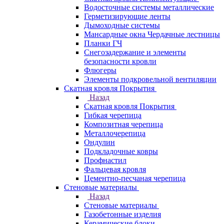
Водосточные системы металлические
Герметизирующие ленты
Дымоходные системы
Мансардные окна Чердачные лестницы
Планки ГЧ
Снегозадержание и элементы
безопасности кровли
Флюгеры
Элементы подкровельной вентиляции
Скатная кровля Покрытия
Назад
Скатная кровля Покрытия
Гибкая черепица
Композитная черепица
Металлочерепица
Ондулин
Подкладочные ковры
Профнастил
Фальцевая кровля
Цементно-песчаная черепица
Стеновые материалы
Назад
Стеновые материалы
Газобетонные изделия
Керамические блоки