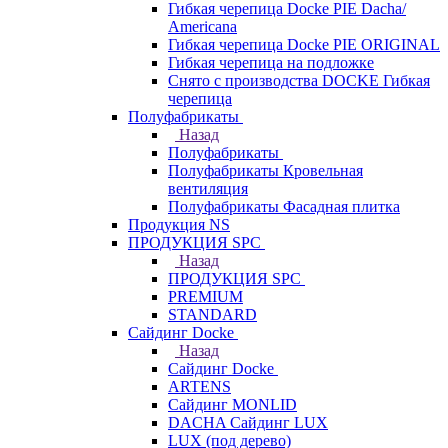
Гибкая черепица Docke PIE Dacha/
Americana
Гибкая черепица Docke PIE ОRIGINАL
Гибкая черепица на подложке
Снято с производства DOCKE Гибкая
черепица
Полуфабрикаты
Назад
Полуфабрикаты
Полуфабрикаты Кровельная
вентиляция
Полуфабрикаты Фасадная плитка
Продукция NS
ПРОДУКЦИЯ SPC
Назад
ПРОДУКЦИЯ SPC
PREMIUM
STANDARD
Сайдинг Docke
Назад
Сайдинг Docke
ARTENS
Cайдинг MONLID
DACHA Сайдинг LUX
LUX (под дерево)