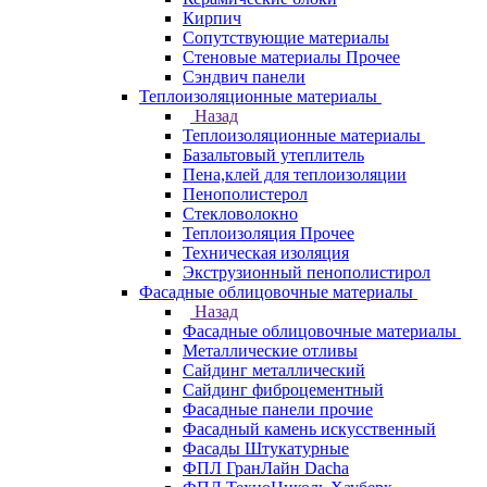
Кирпич
Сопутствующие материалы
Стеновые материалы Прочее
Сэндвич панели
Теплоизоляционные материалы
Назад
Теплоизоляционные материалы
Базальтовый утеплитель
Пена,клей для теплоизоляции
Пенополистерол
Стекловолокно
Теплоизоляция Прочее
Техническая изоляция
Экструзионный пенополистирол
Фасадные облицовочные материалы
Назад
Фасадные облицовочные материалы
Металлические отливы
Сайдинг металлический
Сайдинг фиброцементный
Фасадные панели прочие
Фасадный камень искусственный
Фасады Штукатурные
ФПЛ ГранЛайн Dacha