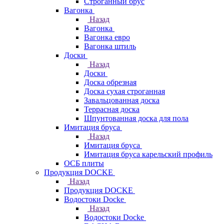
Строганный брус
Вагонка
Назад
Вагонка
Вагонка евро
Вагонка штиль
Доски
Назад
Доски
Доска обрезная
Доска сухая строганная
Завальцованная доска
Террасная доска
Шпунтованная доска для пола
Имитация бруса
Назад
Имитация бруса
Имитация бруса карельский профиль
ОСБ плиты
Продукция DOCKE
Назад
Продукция DOCKE
Водостоки Docke
Назад
Водостоки Docke