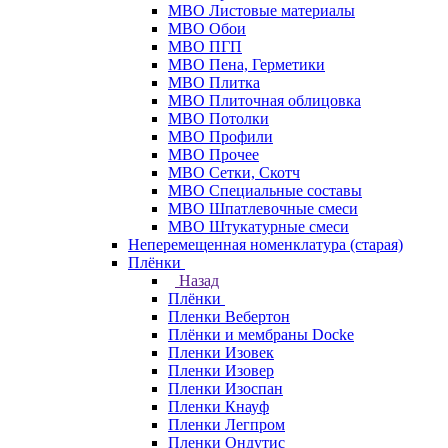
МВО Листовые материалы
МВО Обои
МВО ПГП
МВО Пена, Герметики
МВО Плитка
МВО Плиточная облицовка
МВО Потолки
МВО Профили
МВО Прочее
МВО Сетки, Скотч
МВО Специальные составы
МВО Шпатлевочные смеси
МВО Штукатурные смеси
Неперемещенная номенклатура (старая)
Плёнки
Назад
Плёнки
Пленки Вебертон
Плёнки и мембраны Docke
Пленки Изовек
Пленки Изовер
Пленки Изоспан
Пленки Кнауф
Пленки Легпром
Пленки Ондутис