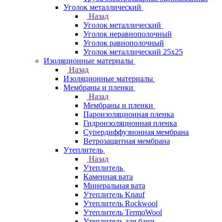
Уголок металлический
Назад
Уголок металлический
Уголок неравнополочный
Уголок равнополочный
Уголок металлический 25х25
Изоляционные материалы
Назад
Изоляционные материалы
Мембраны и пленки
Назад
Мембраны и пленки
Пароизоляционная пленка
Гидроизоляционная пленка
Супердиффузионная мембрана
Ветрозащитная мембрана
Утеплитель
Назад
Утеплитель
Каменная вата
Минеральная вата
Утеплитель Knauf
Утеплитель Rockwool
Утеплитель TermoWool
Утеплитель для бани