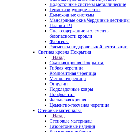
Водосточные системы металлические
Герметизирующие ленты
Дымоходные системы
Мансардные окна Чердачные лестницы
Планки ГЧ
Снегозадержание и элементы
безопасности кровли
Флюгеры
Элементы подкровельной вентиляции
Скатная кровля Покрытия
Назад
Скатная кровля Покрытия
Гибкая черепица
Композитная черепица
Металлочерепица
Ондулин
Подкладочные ковры
Профнастил
Фальцевая кровля
Цементно-песчаная черепица
Стеновые материалы
Назад
Стеновые материалы
Газобетонные изделия
Керамические блоки