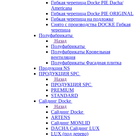
Гибкая черепица Docke PIE Dacha/
Americana
Гибкая черепица Docke PIE ОRIGINАL
Гибкая черепица на подложке
Снято с производства DOCKE Гибкая
черепица
Полуфабрикаты
Назад
Полуфабрикаты
Полуфабрикаты Кровельная
вентиляция
Полуфабрикаты Фасадная плитка
Продукция NS
ПРОДУКЦИЯ SPC
Назад
ПРОДУКЦИЯ SPC
PREMIUM
STANDARD
Сайдинг Docke
Назад
Сайдинг Docke
ARTENS
Cайдинг MONLID
DACHA Сайдинг LUX
LUX (под дерево)