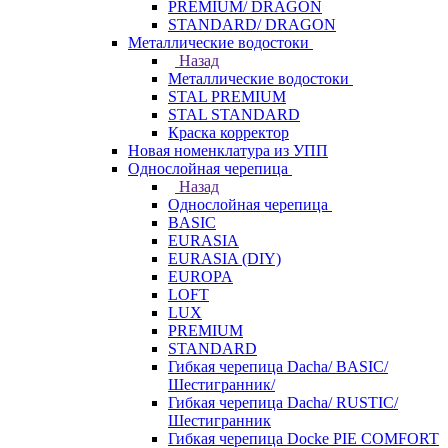
PREMIUM/ DRAGON
STANDARD/ DRAGON
Металлические водостоки
Назад
Металлические водостоки
STAL PREMIUM
STAL STANDARD
Краска корректор
Новая номенклатура из УПП
Однослойная черепица
Назад
Однослойная черепица
BASIC
EURASIA
EURASIA (DIY)
EUROPA
LOFT
LUX
PREMIUM
STANDARD
Гибкая черепица Dacha/ BASIC/
Шестигранник/
Гибкая черепица Dacha/ RUSTIC/
Шестигранник
Гибкая черепица Docke PIE COMFORT