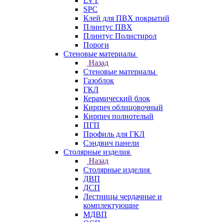
LVT
SPC
Клей для ПВХ покрытий
Плинтус ПВХ
Плинтус Полистирол
Пороги
Стеновые материалы
Назад
Стеновые материалы
Газоблок
ГКЛ
Керамический блок
Кирпич облицовочный
Кирпич полнотелый
ПГП
Профиль для ГКЛ
Сэндвич панели
Столярные изделия
Назад
Столярные изделия
ДВП
ДСП
Лестницы чердачные и
комплектующие
МДВП