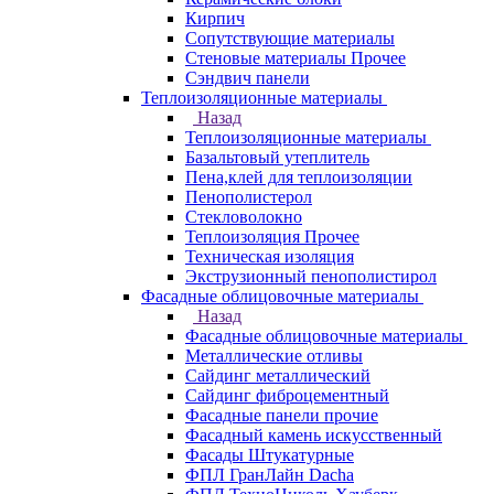
Кирпич
Сопутствующие материалы
Стеновые материалы Прочее
Сэндвич панели
Теплоизоляционные материалы
Назад
Теплоизоляционные материалы
Базальтовый утеплитель
Пена,клей для теплоизоляции
Пенополистерол
Стекловолокно
Теплоизоляция Прочее
Техническая изоляция
Экструзионный пенополистирол
Фасадные облицовочные материалы
Назад
Фасадные облицовочные материалы
Металлические отливы
Сайдинг металлический
Сайдинг фиброцементный
Фасадные панели прочие
Фасадный камень искусственный
Фасады Штукатурные
ФПЛ ГранЛайн Dacha