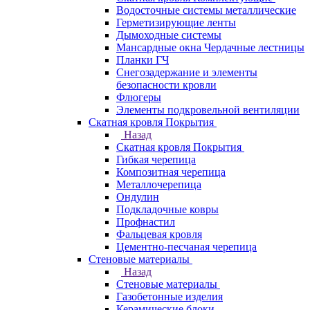
Водосточные системы металлические
Герметизирующие ленты
Дымоходные системы
Мансардные окна Чердачные лестницы
Планки ГЧ
Снегозадержание и элементы
безопасности кровли
Флюгеры
Элементы подкровельной вентиляции
Скатная кровля Покрытия
Назад
Скатная кровля Покрытия
Гибкая черепица
Композитная черепица
Металлочерепица
Ондулин
Подкладочные ковры
Профнастил
Фальцевая кровля
Цементно-песчаная черепица
Стеновые материалы
Назад
Стеновые материалы
Газобетонные изделия
Керамические блоки