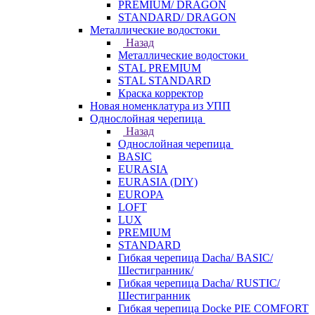
PREMIUM/ DRAGON
STANDARD/ DRAGON
Металлические водостоки
Назад
Металлические водостоки
STAL PREMIUM
STAL STANDARD
Краска корректор
Новая номенклатура из УПП
Однослойная черепица
Назад
Однослойная черепица
BASIC
EURASIA
EURASIA (DIY)
EUROPA
LOFT
LUX
PREMIUM
STANDARD
Гибкая черепица Dacha/ BASIC/
Шестигранник/
Гибкая черепица Dacha/ RUSTIC/
Шестигранник
Гибкая черепица Docke PIE COMFORT