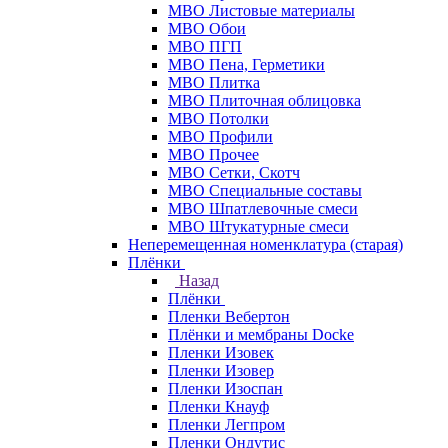
МВО Листовые материалы
МВО Обои
МВО ПГП
МВО Пена, Герметики
МВО Плитка
МВО Плиточная облицовка
МВО Потолки
МВО Профили
МВО Прочее
МВО Сетки, Скотч
МВО Специальные составы
МВО Шпатлевочные смеси
МВО Штукатурные смеси
Неперемещенная номенклатура (старая)
Плёнки
Назад
Плёнки
Пленки Вебертон
Плёнки и мембраны Docke
Пленки Изовек
Пленки Изовер
Пленки Изоспан
Пленки Кнауф
Пленки Легпром
Пленки Ондутис