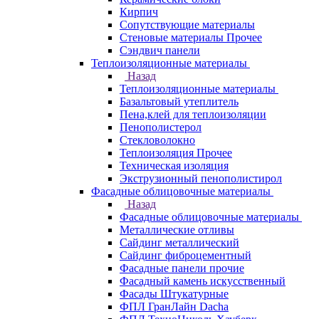
Кирпич
Сопутствующие материалы
Стеновые материалы Прочее
Сэндвич панели
Теплоизоляционные материалы
Назад
Теплоизоляционные материалы
Базальтовый утеплитель
Пена,клей для теплоизоляции
Пенополистерол
Стекловолокно
Теплоизоляция Прочее
Техническая изоляция
Экструзионный пенополистирол
Фасадные облицовочные материалы
Назад
Фасадные облицовочные материалы
Металлические отливы
Сайдинг металлический
Сайдинг фиброцементный
Фасадные панели прочие
Фасадный камень искусственный
Фасады Штукатурные
ФПЛ ГранЛайн Dacha