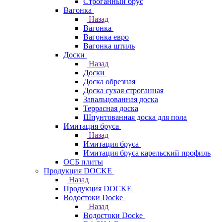
Строганный брус
Вагонка
Назад
Вагонка
Вагонка евро
Вагонка штиль
Доски
Назад
Доски
Доска обрезная
Доска сухая строганная
Завальцованная доска
Террасная доска
Шпунтованная доска для пола
Имитация бруса
Назад
Имитация бруса
Имитация бруса карельский профиль
ОСБ плиты
Продукция DOCKE
Назад
Продукция DOCKE
Водостоки Docke
Назад
Водостоки Docke