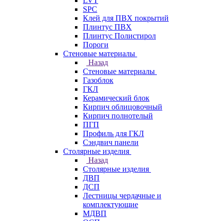
LVT
SPC
Клей для ПВХ покрытий
Плинтус ПВХ
Плинтус Полистирол
Пороги
Стеновые материалы
Назад
Стеновые материалы
Газоблок
ГКЛ
Керамический блок
Кирпич облицовочный
Кирпич полнотелый
ПГП
Профиль для ГКЛ
Сэндвич панели
Столярные изделия
Назад
Столярные изделия
ДВП
ДСП
Лестницы чердачные и
комплектующие
МДВП