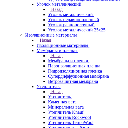
Уголок металлический
Назад
Уголок металлический
Уголок неравнополочный
Уголок равнополочный
Уголок металлический 25х25
Изоляционные материалы
Назад
Изоляционные материалы
Мембраны и пленки
Назад
Мембраны и пленки
Пароизоляционная пленка
Гидроизоляционная пленка
Супердиффузионная мембрана
Ветрозащитная мембрана
Утеплитель
Назад
Утеплитель
Каменная вата
Минеральная вата
Утеплитель Knauf
Утеплитель Rockwool
Утеплитель TermoWool
Утеплитель для бани