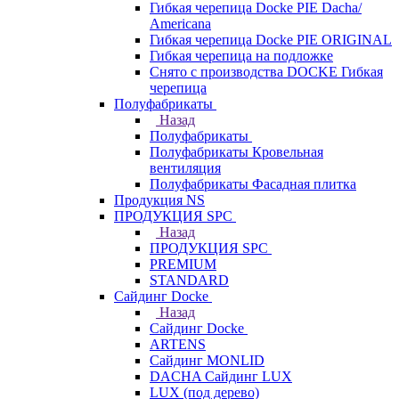
Гибкая черепица Docke PIE Dacha/
Americana
Гибкая черепица Docke PIE ОRIGINАL
Гибкая черепица на подложке
Снято с производства DOCKE Гибкая
черепица
Полуфабрикаты
Назад
Полуфабрикаты
Полуфабрикаты Кровельная
вентиляция
Полуфабрикаты Фасадная плитка
Продукция NS
ПРОДУКЦИЯ SPC
Назад
ПРОДУКЦИЯ SPC
PREMIUM
STANDARD
Сайдинг Docke
Назад
Сайдинг Docke
ARTENS
Cайдинг MONLID
DACHA Сайдинг LUX
LUX (под дерево)