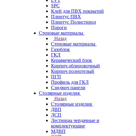
LVT
SPC
Клей для ПВХ покрытий
Плинтус ПВХ
Плинтус Полистирол
Пороги
Стеновые материалы
Назад
Стеновые материалы
Газоблок
ГКЛ
Керамический блок
Кирпич облицовочный
Кирпич полнотелый
ПГП
Профиль для ГКЛ
Сэндвич панели
Столярные изделия
Назад
Столярные изделия
ДВП
ДСП
Лестницы чердачные и
комплектующие
МДВП