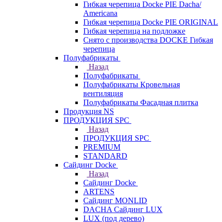
Гибкая черепица Docke PIE Dacha/
Americana
Гибкая черепица Docke PIE ОRIGINАL
Гибкая черепица на подложке
Снято с производства DOCKE Гибкая
черепица
Полуфабрикаты
Назад
Полуфабрикаты
Полуфабрикаты Кровельная
вентиляция
Полуфабрикаты Фасадная плитка
Продукция NS
ПРОДУКЦИЯ SPC
Назад
ПРОДУКЦИЯ SPC
PREMIUM
STANDARD
Сайдинг Docke
Назад
Сайдинг Docke
ARTENS
Cайдинг MONLID
DACHA Сайдинг LUX
LUX (под дерево)