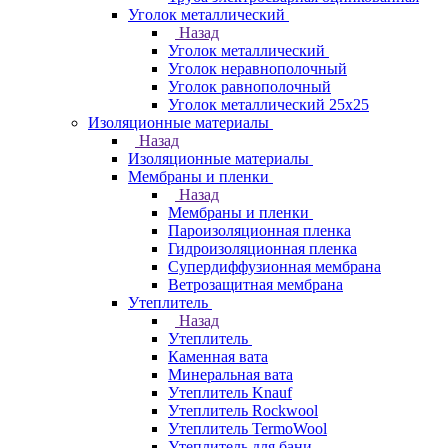
Уголок металлический
Назад
Уголок металлический
Уголок неравнополочный
Уголок равнополочный
Уголок металлический 25х25
Изоляционные материалы
Назад
Изоляционные материалы
Мембраны и пленки
Назад
Мембраны и пленки
Пароизоляционная пленка
Гидроизоляционная пленка
Супердиффузионная мембрана
Ветрозащитная мембрана
Утеплитель
Назад
Утеплитель
Каменная вата
Минеральная вата
Утеплитель Knauf
Утеплитель Rockwool
Утеплитель TermoWool
Утеплитель для бани