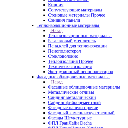
Кирпич
Сопутствующие материалы
Стеновые материалы Прочее
Сэндвич панели
Теплоизоляционные материалы
Назад
Теплоизоляционные материалы
Базальтовый утеплитель
Пена,клей для теплоизоляции
Пенополистерол
Стекловолокно
Теплоизоляция Прочее
Техническая изоляция
Экструзионный пенополистирол
Фасадные облицовочные материалы
Назад
Фасадные облицовочные материалы
Металлические отливы
Сайдинг металлический
Сайдинг фиброцементный
Фасадные панели прочие
Фасадный камень искусственный
Фасады Штукатурные
ФПЛ ГранЛайн Dacha