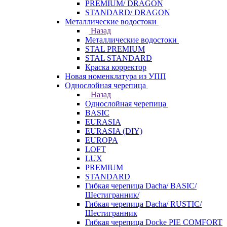
PREMIUM/ DRAGON
STANDARD/ DRAGON
Металлические водостоки
Назад
Металлические водостоки
STAL PREMIUM
STAL STANDARD
Краска корректор
Новая номенклатура из УПП
Однослойная черепица
Назад
Однослойная черепица
BASIC
EURASIA
EURASIA (DIY)
EUROPA
LOFT
LUX
PREMIUM
STANDARD
Гибкая черепица Dacha/ BASIC/
Шестигранник/
Гибкая черепица Dacha/ RUSTIC/
Шестигранник
Гибкая черепица Docke PIE COMFORT