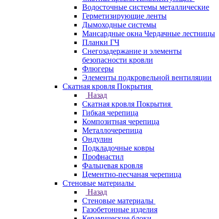
Водосточные системы металлические
Герметизирующие ленты
Дымоходные системы
Мансардные окна Чердачные лестницы
Планки ГЧ
Снегозадержание и элементы
безопасности кровли
Флюгеры
Элементы подкровельной вентиляции
Скатная кровля Покрытия
Назад
Скатная кровля Покрытия
Гибкая черепица
Композитная черепица
Металлочерепица
Ондулин
Подкладочные ковры
Профнастил
Фальцевая кровля
Цементно-песчаная черепица
Стеновые материалы
Назад
Стеновые материалы
Газобетонные изделия
Керамические блоки