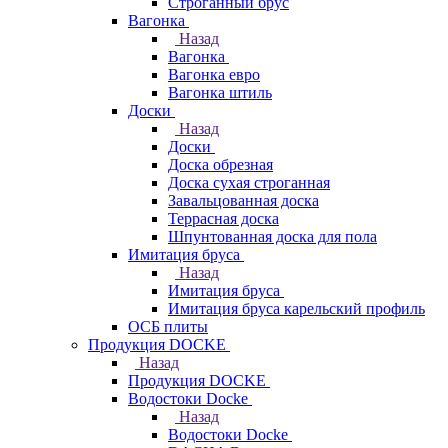
Строганный брус
Вагонка
Назад
Вагонка
Вагонка евро
Вагонка штиль
Доски
Назад
Доски
Доска обрезная
Доска сухая строганная
Завальцованная доска
Террасная доска
Шпунтованная доска для пола
Имитация бруса
Назад
Имитация бруса
Имитация бруса карельский профиль
ОСБ плиты
Продукция DOCKE
Назад
Продукция DOCKE
Водостоки Docke
Назад
Водостоки Docke