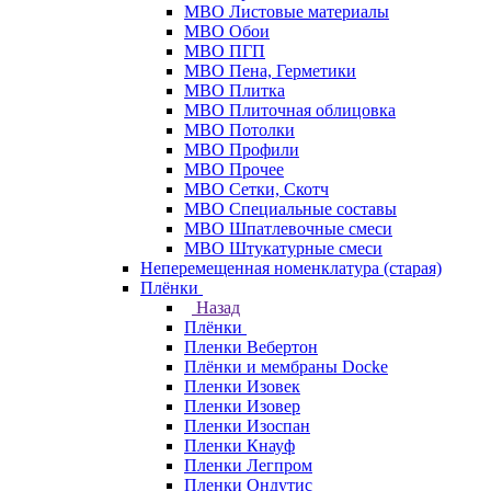
МВО Листовые материалы
МВО Обои
МВО ПГП
МВО Пена, Герметики
МВО Плитка
МВО Плиточная облицовка
МВО Потолки
МВО Профили
МВО Прочее
МВО Сетки, Скотч
МВО Специальные составы
МВО Шпатлевочные смеси
МВО Штукатурные смеси
Неперемещенная номенклатура (старая)
Плёнки
Назад
Плёнки
Пленки Вебертон
Плёнки и мембраны Docke
Пленки Изовек
Пленки Изовер
Пленки Изоспан
Пленки Кнауф
Пленки Легпром
Пленки Ондутис