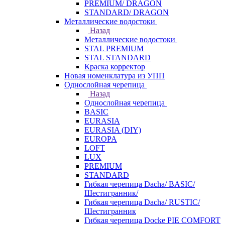
PREMIUM/ DRAGON
STANDARD/ DRAGON
Металлические водостоки
Назад
Металлические водостоки
STAL PREMIUM
STAL STANDARD
Краска корректор
Новая номенклатура из УПП
Однослойная черепица
Назад
Однослойная черепица
BASIC
EURASIA
EURASIA (DIY)
EUROPA
LOFT
LUX
PREMIUM
STANDARD
Гибкая черепица Dacha/ BASIC/
Шестигранник/
Гибкая черепица Dacha/ RUSTIC/
Шестигранник
Гибкая черепица Docke PIE COMFORT