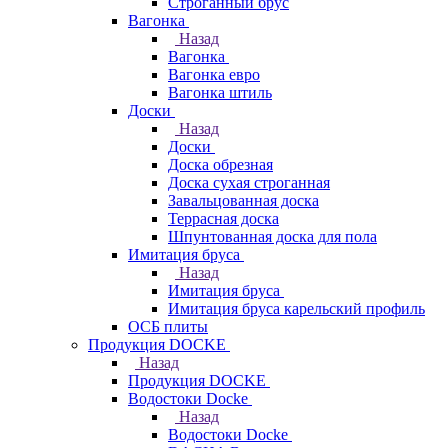
Строганный брус
Вагонка
Назад
Вагонка
Вагонка евро
Вагонка штиль
Доски
Назад
Доски
Доска обрезная
Доска сухая строганная
Завальцованная доска
Террасная доска
Шпунтованная доска для пола
Имитация бруса
Назад
Имитация бруса
Имитация бруса карельский профиль
ОСБ плиты
Продукция DOCKE
Назад
Продукция DOCKE
Водостоки Docke
Назад
Водостоки Docke