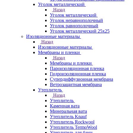
Уголок металлический
Назад
Уголок металлический
Уголок неравнополочный
Уголок равнополочный
Уголок металлический 25х25
Изоляционные материалы
Назад
Изоляционные материалы
Мембраны и пленки
Назад
Мембраны и пленки
Пароизоляционная пленка
Гидроизоляционная пленка
Супердиффузионная мембрана
Ветрозащитная мембрана
Утеплитель
Назад
Утеплитель
Каменная вата
Минеральная вата
Утеплитель Knauf
Утеплитель Rockwool
Утеплитель TermoWool
Утеплитель для бани