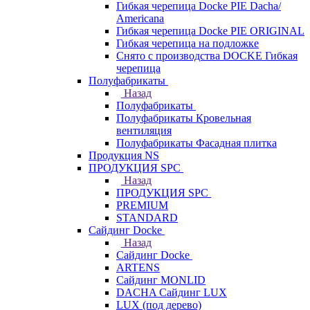
Гибкая черепица Docke PIE Dacha/
Americana
Гибкая черепица Docke PIE ОRIGINАL
Гибкая черепица на подложке
Снято с производства DOCKE Гибкая
черепица
Полуфабрикаты
Назад
Полуфабрикаты
Полуфабрикаты Кровельная
вентиляция
Полуфабрикаты Фасадная плитка
Продукция NS
ПРОДУКЦИЯ SPC
Назад
ПРОДУКЦИЯ SPC
PREMIUM
STANDARD
Сайдинг Docke
Назад
Сайдинг Docke
ARTENS
Cайдинг MONLID
DACHA Сайдинг LUX
LUX (под дерево)