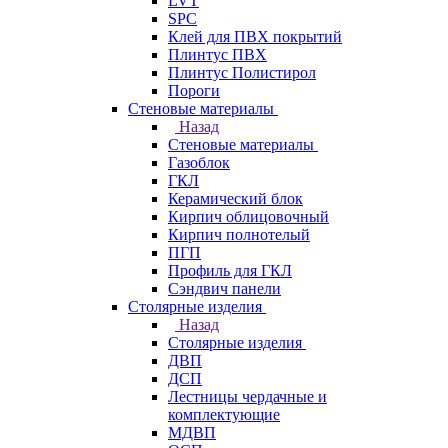
LVT
SPC
Клей для ПВХ покрытий
Плинтус ПВХ
Плинтус Полистирол
Пороги
Стеновые материалы
Назад
Стеновые материалы
Газоблок
ГКЛ
Керамический блок
Кирпич облицовочный
Кирпич полнотелый
ПГП
Профиль для ГКЛ
Сэндвич панели
Столярные изделия
Назад
Столярные изделия
ДВП
ДСП
Лестницы чердачные и
комплектующие
МДВП