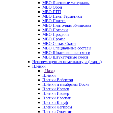
МВО Листовые материалы
МВО Обои
МВО ПГП
МВО Пена, Герметики
МВО Плитка
МВО Плиточная облицовка
МВО Потолки
МВО Профили
МВО Прочее
МВО Сетки, Скотч
МВО Специальные составы
МВО Шпатлевочные смеси
МВО Штукатурные смеси
Неперемещенная номенклатура (старая)
Плёнки
Назад
Плёнки
Пленки Вебертон
Плёнки и мембраны Docke
Пленки Изовек
Пленки Изовер
Пленки Изоспан
Пленки Кнауф
Пленки Легпром
Пленки Ондутис