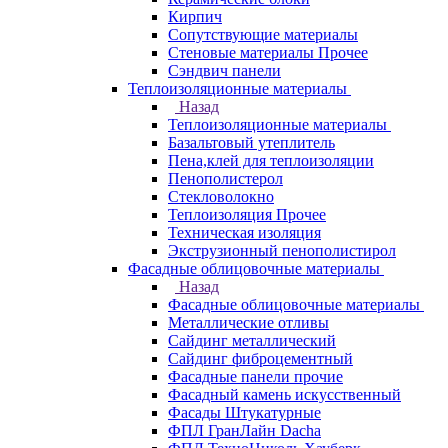
Кирпич
Сопутствующие материалы
Стеновые материалы Прочее
Сэндвич панели
Теплоизоляционные материалы
Назад
Теплоизоляционные материалы
Базальтовый утеплитель
Пена,клей для теплоизоляции
Пенополистерол
Стекловолокно
Теплоизоляция Прочее
Техническая изоляция
Экструзионный пенополистирол
Фасадные облицовочные материалы
Назад
Фасадные облицовочные материалы
Металлические отливы
Сайдинг металлический
Сайдинг фиброцементный
Фасадные панели прочие
Фасадный камень искусственный
Фасады Штукатурные
ФПЛ ГранЛайн Dacha