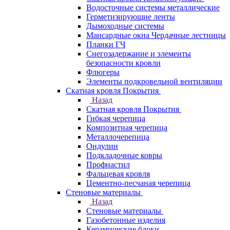
Водосточные системы металлические
Герметизирующие ленты
Дымоходные системы
Мансардные окна Чердачные лестницы
Планки ГЧ
Снегозадержание и элементы
безопасности кровли
Флюгеры
Элементы подкровельной вентиляции
Скатная кровля Покрытия
Назад
Скатная кровля Покрытия
Гибкая черепица
Композитная черепица
Металлочерепица
Ондулин
Подкладочные ковры
Профнастил
Фальцевая кровля
Цементно-песчаная черепица
Стеновые материалы
Назад
Стеновые материалы
Газобетонные изделия
Керамические блоки