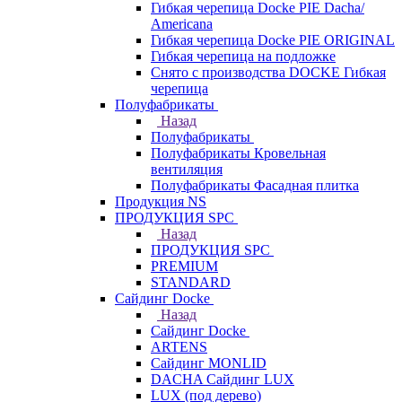
Гибкая черепица Docke PIE Dacha/
Americana
Гибкая черепица Docke PIE ОRIGINАL
Гибкая черепица на подложке
Снято с производства DOCKE Гибкая
черепица
Полуфабрикаты
Назад
Полуфабрикаты
Полуфабрикаты Кровельная
вентиляция
Полуфабрикаты Фасадная плитка
Продукция NS
ПРОДУКЦИЯ SPC
Назад
ПРОДУКЦИЯ SPC
PREMIUM
STANDARD
Сайдинг Docke
Назад
Сайдинг Docke
ARTENS
Cайдинг MONLID
DACHA Сайдинг LUX
LUX (под дерево)