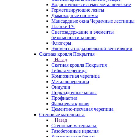
Водосточные системы металлические
Герметизирующие ленты
Дымоходные системы
Мансардные окна Чердачные лестницы
Планки ГЧ
Снегозадержание и элементы
безопасности кровли
Флюгеры
Элементы подкровельной вентиляции
Скатная кровля Покрытия
Назад
Скатная кровля Покрытия
Гибкая черепица
Композитная черепица
Металлочерепица
Ондулин
Подкладочные ковры
Профнастил
Фальцевая кровля
Цементно-песчаная черепица
Стеновые материалы
Назад
Стеновые материалы
Газобетонные изделия
Керамические блоки