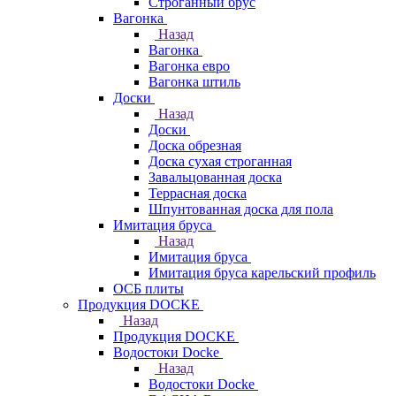
Строганный брус
Вагонка
Назад
Вагонка
Вагонка евро
Вагонка штиль
Доски
Назад
Доски
Доска обрезная
Доска сухая строганная
Завальцованная доска
Террасная доска
Шпунтованная доска для пола
Имитация бруса
Назад
Имитация бруса
Имитация бруса карельский профиль
ОСБ плиты
Продукция DOCKE
Назад
Продукция DOCKE
Водостоки Docke
Назад
Водостоки Docke