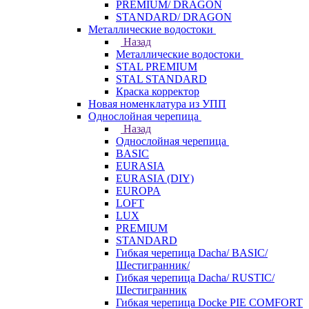
PREMIUM/ DRAGON
STANDARD/ DRAGON
Металлические водостоки
Назад
Металлические водостоки
STAL PREMIUM
STAL STANDARD
Краска корректор
Новая номенклатура из УПП
Однослойная черепица
Назад
Однослойная черепица
BASIC
EURASIA
EURASIA (DIY)
EUROPA
LOFT
LUX
PREMIUM
STANDARD
Гибкая черепица Dacha/ BASIC/
Шестигранник/
Гибкая черепица Dacha/ RUSTIC/
Шестигранник
Гибкая черепица Docke PIE COMFORT