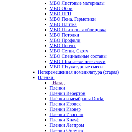
МВО Листовые материалы
МВО Обои
МВО ПГП
МВО Пена, Герметики
МВО Плитка
МВО Плиточная облицовка
МВО Потолки
МВО Профили
МВО Прочее
МВО Сетки, Скотч
МВО Специальные составы
МВО Шпатлевочные смеси
МВО Штукатурные смеси
Неперемещенная номенклатура (старая)
Плёнки
Назад
Плёнки
Пленки Вебертон
Плёнки и мембраны Docke
Пленки Изовек
Пленки Изовер
Пленки Изоспан
Пленки Кнауф
Пленки Легпром
Пленки Ондутис