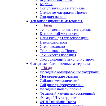
Кирпич
Сопутствующие материалы
Стеновые материалы Прочее
Сэндвич панели
Теплоизоляционные материалы
Назад
Теплоизоляционные материалы
Базальтовый утеплитель
Пена,клей для теплоизоляции
Пенополистерол
Стекловолокно
Теплоизоляция Прочее
Техническая изоляция
Экструзионный пенополистирол
Фасадные облицовочные материалы
Назад
Фасадные облицовочные материалы
Металлические отливы
Сайдинг металлический
Сайдинг фиброцементный
Фасадные панели прочие
Фасадный камень искусственный
Фасады Штукатурные
ФПЛ ГранЛайн Dacha