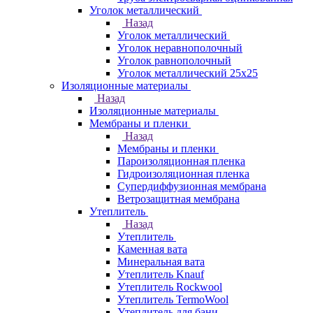
Уголок металлический
Назад
Уголок металлический
Уголок неравнополочный
Уголок равнополочный
Уголок металлический 25х25
Изоляционные материалы
Назад
Изоляционные материалы
Мембраны и пленки
Назад
Мембраны и пленки
Пароизоляционная пленка
Гидроизоляционная пленка
Супердиффузионная мембрана
Ветрозащитная мембрана
Утеплитель
Назад
Утеплитель
Каменная вата
Минеральная вата
Утеплитель Knauf
Утеплитель Rockwool
Утеплитель TermoWool
Утеплитель для бани