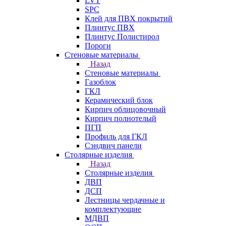
LVT
SPC
Клей для ПВХ покрытий
Плинтус ПВХ
Плинтус Полистирол
Пороги
Стеновые материалы
Назад
Стеновые материалы
Газоблок
ГКЛ
Керамический блок
Кирпич облицовочный
Кирпич полнотелый
ПГП
Профиль для ГКЛ
Сэндвич панели
Столярные изделия
Назад
Столярные изделия
ДВП
ДСП
Лестницы чердачные и
комплектующие
МДВП