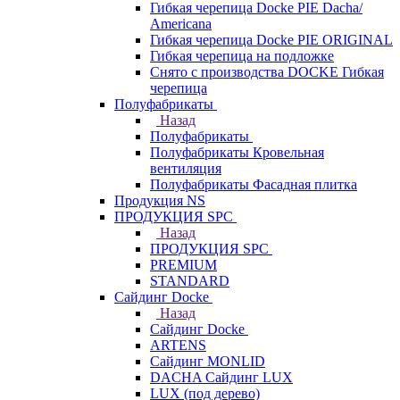
Гибкая черепица Docke PIE Dacha/
Americana
Гибкая черепица Docke PIE ОRIGINАL
Гибкая черепица на подложке
Снято с производства DOCKE Гибкая
черепица
Полуфабрикаты
Назад
Полуфабрикаты
Полуфабрикаты Кровельная
вентиляция
Полуфабрикаты Фасадная плитка
Продукция NS
ПРОДУКЦИЯ SPC
Назад
ПРОДУКЦИЯ SPC
PREMIUM
STANDARD
Сайдинг Docke
Назад
Сайдинг Docke
ARTENS
Cайдинг MONLID
DACHA Сайдинг LUX
LUX (под дерево)