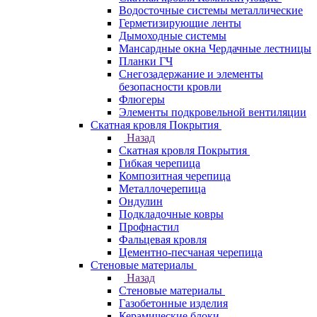
Водосточные системы металлические
Герметизирующие ленты
Дымоходные системы
Мансардные окна Чердачные лестницы
Планки ГЧ
Снегозадержание и элементы
безопасности кровли
Флюгеры
Элементы подкровельной вентиляции
Скатная кровля Покрытия
Назад
Скатная кровля Покрытия
Гибкая черепица
Композитная черепица
Металлочерепица
Ондулин
Подкладочные ковры
Профнастил
Фальцевая кровля
Цементно-песчаная черепица
Стеновые материалы
Назад
Стеновые материалы
Газобетонные изделия
Керамические блоки