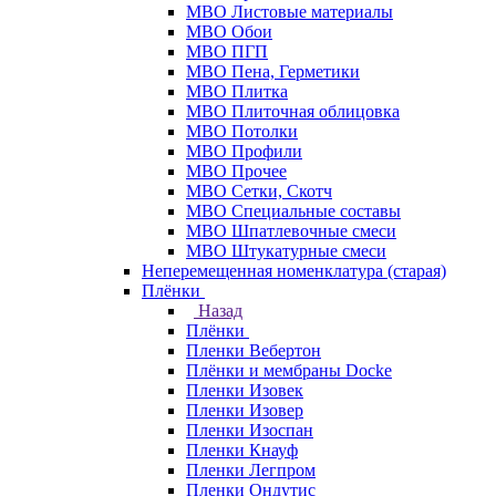
МВО Листовые материалы
МВО Обои
МВО ПГП
МВО Пена, Герметики
МВО Плитка
МВО Плиточная облицовка
МВО Потолки
МВО Профили
МВО Прочее
МВО Сетки, Скотч
МВО Специальные составы
МВО Шпатлевочные смеси
МВО Штукатурные смеси
Неперемещенная номенклатура (старая)
Плёнки
Назад
Плёнки
Пленки Вебертон
Плёнки и мембраны Docke
Пленки Изовек
Пленки Изовер
Пленки Изоспан
Пленки Кнауф
Пленки Легпром
Пленки Ондутис