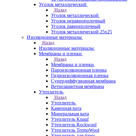
Уголок металлический
Назад
Уголок металлический
Уголок неравнополочный
Уголок равнополочный
Уголок металлический 25х25
Изоляционные материалы
Назад
Изоляционные материалы
Мембраны и пленки
Назад
Мембраны и пленки
Пароизоляционная пленка
Гидроизоляционная пленка
Супердиффузионная мембрана
Ветрозащитная мембрана
Утеплитель
Назад
Утеплитель
Каменная вата
Минеральная вата
Утеплитель Knauf
Утеплитель Rockwool
Утеплитель TermoWool
Утеплитель для бани