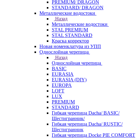
PREMIUM/ DRAGON
STANDARD/ DRAGON
Металлические водостоки
Назад
Металлические водостоки
STAL PREMIUM
STAL STANDARD
Краска корректор
Новая номенклатура из УПП
Однослойная черепица
Назад
Однослойная черепица
BASIC
EURASIA
EURASIA (DIY)
EUROPA
LOFT
LUX
PREMIUM
STANDARD
Гибкая черепица Dacha/ BASIC/
Шестигранник/
Гибкая черепица Dacha/ RUSTIC/
Шестигранник
Гибкая черепица Docke PIE COMFORT