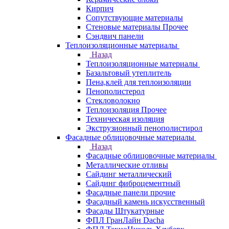
Кирпич
Сопутствующие материалы
Стеновые материалы Прочее
Сэндвич панели
Теплоизоляционные материалы
Назад
Теплоизоляционные материалы
Базальтовый утеплитель
Пена,клей для теплоизоляции
Пенополистерол
Стекловолокно
Теплоизоляция Прочее
Техническая изоляция
Экструзионный пенополистирол
Фасадные облицовочные материалы
Назад
Фасадные облицовочные материалы
Металлические отливы
Сайдинг металлический
Сайдинг фиброцементный
Фасадные панели прочие
Фасадный камень искусственный
Фасады Штукатурные
ФПЛ ГранЛайн Dacha