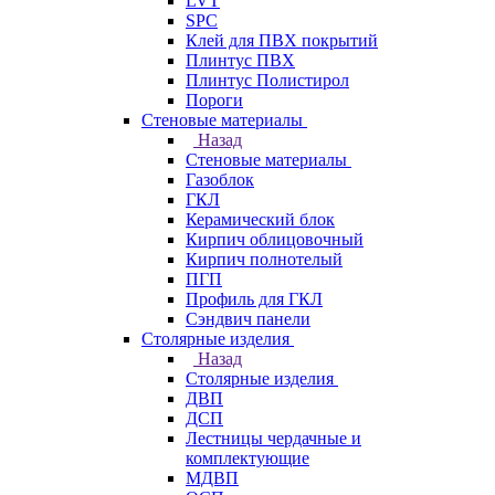
LVT
SPC
Клей для ПВХ покрытий
Плинтус ПВХ
Плинтус Полистирол
Пороги
Стеновые материалы
Назад
Стеновые материалы
Газоблок
ГКЛ
Керамический блок
Кирпич облицовочный
Кирпич полнотелый
ПГП
Профиль для ГКЛ
Сэндвич панели
Столярные изделия
Назад
Столярные изделия
ДВП
ДСП
Лестницы чердачные и
комплектующие
МДВП