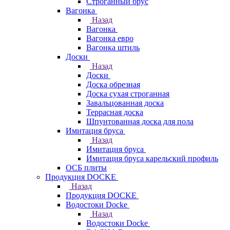
Строганный брус
Вагонка
Назад
Вагонка
Вагонка евро
Вагонка штиль
Доски
Назад
Доски
Доска обрезная
Доска сухая строганная
Завальцованная доска
Террасная доска
Шпунтованная доска для пола
Имитация бруса
Назад
Имитация бруса
Имитация бруса карельский профиль
ОСБ плиты
Продукция DOCKE
Назад
Продукция DOCKE
Водостоки Docke
Назад
Водостоки Docke