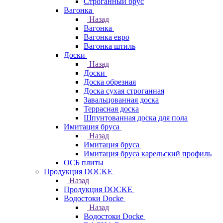
Строганный брус
Вагонка
Назад
Вагонка
Вагонка евро
Вагонка штиль
Доски
Назад
Доски
Доска обрезная
Доска сухая строганная
Завальцованная доска
Террасная доска
Шпунтованная доска для пола
Имитация бруса
Назад
Имитация бруса
Имитация бруса карельский профиль
ОСБ плиты
Продукция DOCKE
Назад
Продукция DOCKE
Водостоки Docke
Назад
Водостоки Docke