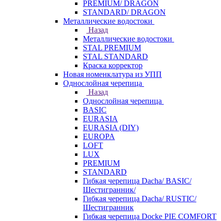
PREMIUM/ DRAGON
STANDARD/ DRAGON
Металлические водостоки
Назад
Металлические водостоки
STAL PREMIUM
STAL STANDARD
Краска корректор
Новая номенклатура из УПП
Однослойная черепица
Назад
Однослойная черепица
BASIC
EURASIA
EURASIA (DIY)
EUROPA
LOFT
LUX
PREMIUM
STANDARD
Гибкая черепица Dacha/ BASIC/
Шестигранник/
Гибкая черепица Dacha/ RUSTIC/
Шестигранник
Гибкая черепица Docke PIE COMFORT