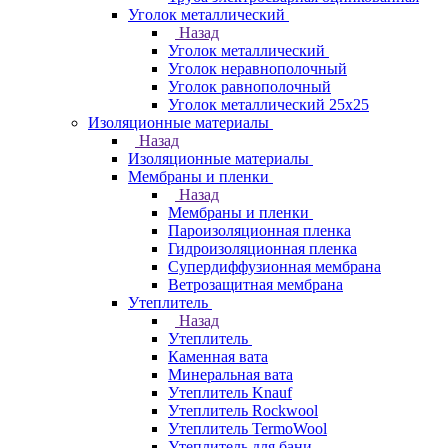
Уголок металлический
Назад
Уголок металлический
Уголок неравнополочный
Уголок равнополочный
Уголок металлический 25х25
Изоляционные материалы
Назад
Изоляционные материалы
Мембраны и пленки
Назад
Мембраны и пленки
Пароизоляционная пленка
Гидроизоляционная пленка
Супердиффузионная мембрана
Ветрозащитная мембрана
Утеплитель
Назад
Утеплитель
Каменная вата
Минеральная вата
Утеплитель Knauf
Утеплитель Rockwool
Утеплитель TermoWool
Утеплитель для бани