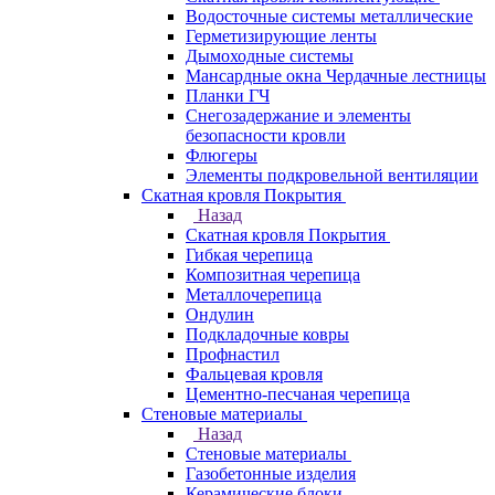
Водосточные системы металлические
Герметизирующие ленты
Дымоходные системы
Мансардные окна Чердачные лестницы
Планки ГЧ
Снегозадержание и элементы
безопасности кровли
Флюгеры
Элементы подкровельной вентиляции
Скатная кровля Покрытия
Назад
Скатная кровля Покрытия
Гибкая черепица
Композитная черепица
Металлочерепица
Ондулин
Подкладочные ковры
Профнастил
Фальцевая кровля
Цементно-песчаная черепица
Стеновые материалы
Назад
Стеновые материалы
Газобетонные изделия
Керамические блоки