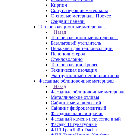
Кирпич
Сопутствующие материалы
Стеновые материалы Прочее
Сэндвич панели
Теплоизоляционные материалы
Назад
Теплоизоляционные материалы
Базальтовый утеплитель
Пена,клей для теплоизоляции
Пенополистерол
Стекловолокно
Теплоизоляция Прочее
Техническая изоляция
Экструзионный пенополистирол
Фасадные облицовочные материалы
Назад
Фасадные облицовочные материалы
Металлические отливы
Сайдинг металлический
Сайдинг фиброцементный
Фасадные панели прочие
Фасадный камень искусственный
Фасады Штукатурные
ФПЛ ГранЛайн Dacha