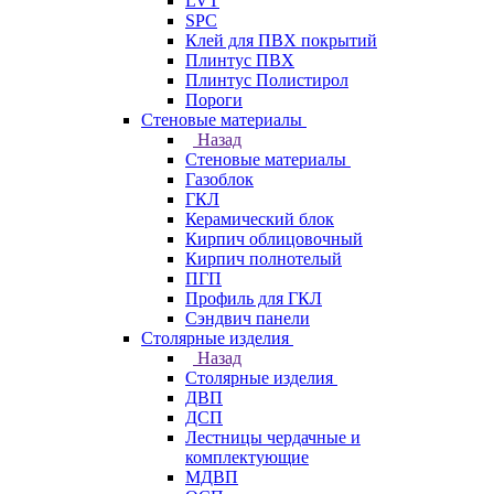
LVT
SPC
Клей для ПВХ покрытий
Плинтус ПВХ
Плинтус Полистирол
Пороги
Стеновые материалы
Назад
Стеновые материалы
Газоблок
ГКЛ
Керамический блок
Кирпич облицовочный
Кирпич полнотелый
ПГП
Профиль для ГКЛ
Сэндвич панели
Столярные изделия
Назад
Столярные изделия
ДВП
ДСП
Лестницы чердачные и
комплектующие
МДВП