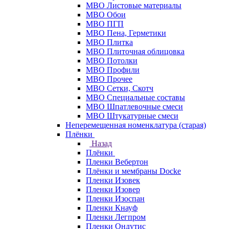
МВО Листовые материалы
МВО Обои
МВО ПГП
МВО Пена, Герметики
МВО Плитка
МВО Плиточная облицовка
МВО Потолки
МВО Профили
МВО Прочее
МВО Сетки, Скотч
МВО Специальные составы
МВО Шпатлевочные смеси
МВО Штукатурные смеси
Неперемещенная номенклатура (старая)
Плёнки
Назад
Плёнки
Пленки Вебертон
Плёнки и мембраны Docke
Пленки Изовек
Пленки Изовер
Пленки Изоспан
Пленки Кнауф
Пленки Легпром
Пленки Ондутис