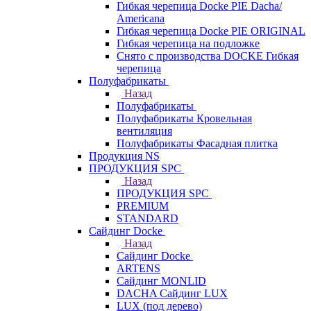
Гибкая черепица Docke PIE Dacha/
Americana
Гибкая черепица Docke PIE ОRIGINАL
Гибкая черепица на подложке
Снято с производства DOCKE Гибкая
черепица
Полуфабрикаты
Назад
Полуфабрикаты
Полуфабрикаты Кровельная
вентиляция
Полуфабрикаты Фасадная плитка
Продукция NS
ПРОДУКЦИЯ SPC
Назад
ПРОДУКЦИЯ SPC
PREMIUM
STANDARD
Сайдинг Docke
Назад
Сайдинг Docke
ARTENS
Cайдинг MONLID
DACHA Сайдинг LUX
LUX (под дерево)