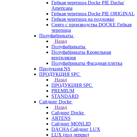
Гибкая черепица Docke PIE Dacha/
Americana
Гибкая черепица Docke PIE ОRIGINАL
Гибкая черепица на подложке
Снято с производства DOCKE Гибкая
черепица
Полуфабрикаты
Назад
Полуфабрикаты
Полуфабрикаты Кровельная
вентиляция
Полуфабрикаты Фасадная плитка
Продукция NS
ПРОДУКЦИЯ SPC
Назад
ПРОДУКЦИЯ SPC
PREMIUM
STANDARD
Сайдинг Docke
Назад
Сайдинг Docke
ARTENS
Cайдинг MONLID
DACHA Сайдинг LUX
LUX (под дерево)