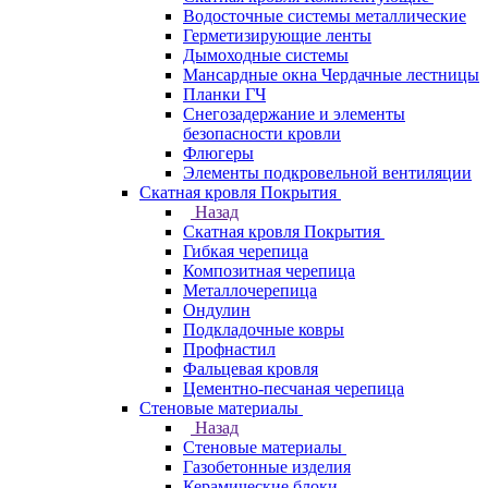
Водосточные системы металлические
Герметизирующие ленты
Дымоходные системы
Мансардные окна Чердачные лестницы
Планки ГЧ
Снегозадержание и элементы
безопасности кровли
Флюгеры
Элементы подкровельной вентиляции
Скатная кровля Покрытия
Назад
Скатная кровля Покрытия
Гибкая черепица
Композитная черепица
Металлочерепица
Ондулин
Подкладочные ковры
Профнастил
Фальцевая кровля
Цементно-песчаная черепица
Стеновые материалы
Назад
Стеновые материалы
Газобетонные изделия
Керамические блоки