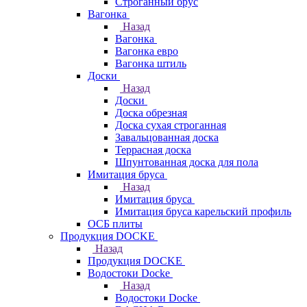
Строганный брус
Вагонка
Назад
Вагонка
Вагонка евро
Вагонка штиль
Доски
Назад
Доски
Доска обрезная
Доска сухая строганная
Завальцованная доска
Террасная доска
Шпунтованная доска для пола
Имитация бруса
Назад
Имитация бруса
Имитация бруса карельский профиль
ОСБ плиты
Продукция DOCKE
Назад
Продукция DOCKE
Водостоки Docke
Назад
Водостоки Docke