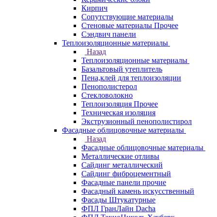
Кирпич
Сопутствующие материалы
Стеновые материалы Прочее
Сэндвич панели
Теплоизоляционные материалы
Назад
Теплоизоляционные материалы
Базальтовый утеплитель
Пена,клей для теплоизоляции
Пенополистерол
Стекловолокно
Теплоизоляция Прочее
Техническая изоляция
Экструзионный пенополистирол
Фасадные облицовочные материалы
Назад
Фасадные облицовочные материалы
Металлические отливы
Сайдинг металлический
Сайдинг фиброцементный
Фасадные панели прочие
Фасадный камень искусственный
Фасады Штукатурные
ФПЛ ГранЛайн Dacha