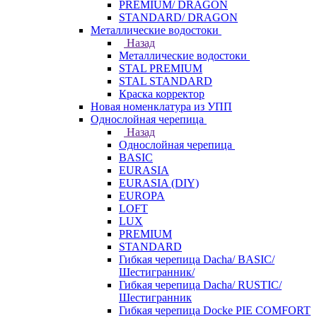
PREMIUM/ DRAGON
STANDARD/ DRAGON
Металлические водостоки
Назад
Металлические водостоки
STAL PREMIUM
STAL STANDARD
Краска корректор
Новая номенклатура из УПП
Однослойная черепица
Назад
Однослойная черепица
BASIC
EURASIA
EURASIA (DIY)
EUROPA
LOFT
LUX
PREMIUM
STANDARD
Гибкая черепица Dacha/ BASIC/
Шестигранник/
Гибкая черепица Dacha/ RUSTIC/
Шестигранник
Гибкая черепица Docke PIE COMFORT