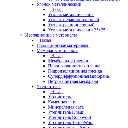
Уголок металлический
Назад
Уголок металлический
Уголок неравнополочный
Уголок равнополочный
Уголок металлический 25х25
Изоляционные материалы
Назад
Изоляционные материалы
Мембраны и пленки
Назад
Мембраны и пленки
Пароизоляционная пленка
Гидроизоляционная пленка
Супердиффузионная мембрана
Ветрозащитная мембрана
Утеплитель
Назад
Утеплитель
Каменная вата
Минеральная вата
Утеплитель Knauf
Утеплитель Rockwool
Утеплитель TermoWool
Утеплитель для бани