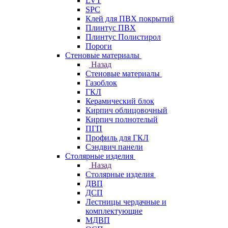
LVT
SPC
Клей для ПВХ покрытий
Плинтус ПВХ
Плинтус Полистирол
Пороги
Стеновые материалы
Назад
Стеновые материалы
Газоблок
ГКЛ
Керамический блок
Кирпич облицовочный
Кирпич полнотелый
ПГП
Профиль для ГКЛ
Сэндвич панели
Столярные изделия
Назад
Столярные изделия
ДВП
ДСП
Лестницы чердачные и
комплектующие
МДВП