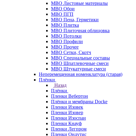
МВО Листовые материалы
МВО Обои
МВО ПГП
МВО Пена, Герметики
МВО Плитка
МВО Плиточная облицовка
МВО Потолки
МВО Профили
МВО Прочее
МВО Сетки, Скотч
МВО Специальные составы
МВО Шпатлевочные смеси
МВО Штукатурные смеси
Неперемещенная номенклатура (старая)
Плёнки
Назад
Плёнки
Пленки Вебертон
Плёнки и мембраны Docke
Пленки Изовек
Пленки Изовер
Пленки Изоспан
Пленки Кнауф
Пленки Легпром
Пленки Ондутис