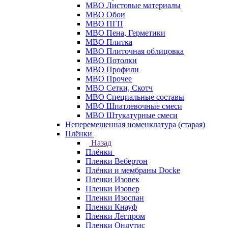
МВО Листовые материалы
МВО Обои
МВО ПГП
МВО Пена, Герметики
МВО Плитка
МВО Плиточная облицовка
МВО Потолки
МВО Профили
МВО Прочее
МВО Сетки, Скотч
МВО Специальные составы
МВО Шпатлевочные смеси
МВО Штукатурные смеси
Неперемещенная номенклатура (старая)
Плёнки
Назад
Плёнки
Пленки Вебертон
Плёнки и мембраны Docke
Пленки Изовек
Пленки Изовер
Пленки Изоспан
Пленки Кнауф
Пленки Легпром
Пленки Ондутис