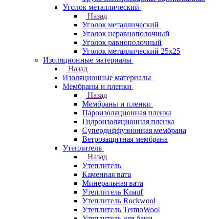
Уголок металлический
Назад
Уголок металлический
Уголок неравнополочный
Уголок равнополочный
Уголок металлический 25х25
Изоляционные материалы
Назад
Изоляционные материалы
Мембраны и пленки
Назад
Мембраны и пленки
Пароизоляционная пленка
Гидроизоляционная пленка
Супердиффузионная мембрана
Ветрозащитная мембрана
Утеплитель
Назад
Утеплитель
Каменная вата
Минеральная вата
Утеплитель Knauf
Утеплитель Rockwool
Утеплитель TermoWool
Утеплитель для бани