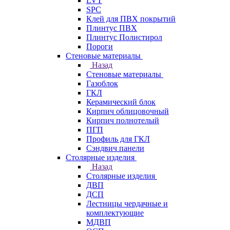
LVT
SPC
Клей для ПВХ покрытий
Плинтус ПВХ
Плинтус Полистирол
Пороги
Стеновые материалы
Назад
Стеновые материалы
Газоблок
ГКЛ
Керамический блок
Кирпич облицовочный
Кирпич полнотелый
ПГП
Профиль для ГКЛ
Сэндвич панели
Столярные изделия
Назад
Столярные изделия
ДВП
ДСП
Лестницы чердачные и
комплектующие
МДВП