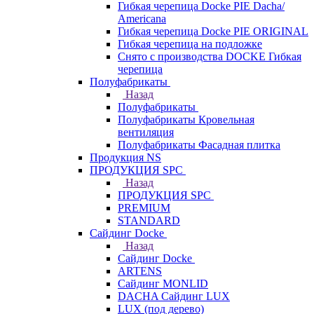
Гибкая черепица Docke PIE Dacha/
Americana
Гибкая черепица Docke PIE ОRIGINАL
Гибкая черепица на подложке
Снято с производства DOCKE Гибкая
черепица
Полуфабрикаты
Назад
Полуфабрикаты
Полуфабрикаты Кровельная
вентиляция
Полуфабрикаты Фасадная плитка
Продукция NS
ПРОДУКЦИЯ SPC
Назад
ПРОДУКЦИЯ SPC
PREMIUM
STANDARD
Сайдинг Docke
Назад
Сайдинг Docke
ARTENS
Cайдинг MONLID
DACHA Сайдинг LUX
LUX (под дерево)