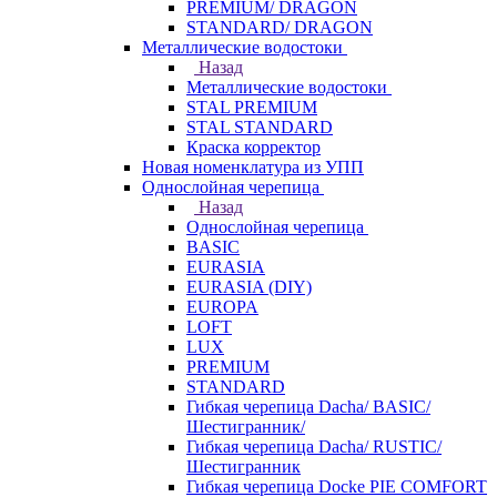
PREMIUM/ DRAGON
STANDARD/ DRAGON
Металлические водостоки
Назад
Металлические водостоки
STAL PREMIUM
STAL STANDARD
Краска корректор
Новая номенклатура из УПП
Однослойная черепица
Назад
Однослойная черепица
BASIC
EURASIA
EURASIA (DIY)
EUROPA
LOFT
LUX
PREMIUM
STANDARD
Гибкая черепица Dacha/ BASIC/
Шестигранник/
Гибкая черепица Dacha/ RUSTIC/
Шестигранник
Гибкая черепица Docke PIE COMFORT