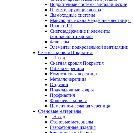
Водосточные системы металлические
Герметизирующие ленты
Дымоходные системы
Мансардные окна Чердачные лестницы
Планки ГЧ
Снегозадержание и элементы
безопасности кровли
Флюгеры
Элементы подкровельной вентиляции
Скатная кровля Покрытия
Назад
Скатная кровля Покрытия
Гибкая черепица
Композитная черепица
Металлочерепица
Ондулин
Подкладочные ковры
Профнастил
Фальцевая кровля
Цементно-песчаная черепица
Стеновые материалы
Назад
Стеновые материалы
Газобетонные изделия
Керамические блоки