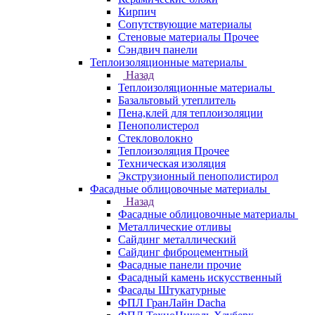
Кирпич
Сопутствующие материалы
Стеновые материалы Прочее
Сэндвич панели
Теплоизоляционные материалы
Назад
Теплоизоляционные материалы
Базальтовый утеплитель
Пена,клей для теплоизоляции
Пенополистерол
Стекловолокно
Теплоизоляция Прочее
Техническая изоляция
Экструзионный пенополистирол
Фасадные облицовочные материалы
Назад
Фасадные облицовочные материалы
Металлические отливы
Сайдинг металлический
Сайдинг фиброцементный
Фасадные панели прочие
Фасадный камень искусственный
Фасады Штукатурные
ФПЛ ГранЛайн Dacha