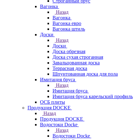
Строганный брус
Вагонка
Назад
Вагонка
Вагонка евро
Вагонка штиль
Доски
Назад
Доски
Доска обрезная
Доска сухая строганная
Завальцованная доска
Террасная доска
Шпунтованная доска для пола
Имитация бруса
Назад
Имитация бруса
Имитация бруса карельский профиль
ОСБ плиты
Продукция DOCKE
Назад
Продукция DOCKE
Водостоки Docke
Назад
Водостоки Docke