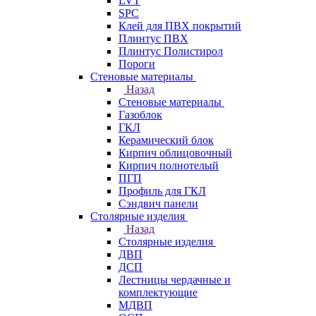
LVT
SPC
Клей для ПВХ покрытий
Плинтус ПВХ
Плинтус Полистирол
Пороги
Стеновые материалы
Назад
Стеновые материалы
Газоблок
ГКЛ
Керамический блок
Кирпич облицовочный
Кирпич полнотелый
ПГП
Профиль для ГКЛ
Сэндвич панели
Столярные изделия
Назад
Столярные изделия
ДВП
ДСП
Лестницы чердачные и
комплектующие
МДВП