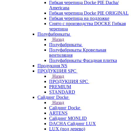
Гибкая черепица Docke PIE Dacha/
Americana
Гибкая черепица Docke PIE ОRIGINАL
Гибкая черепица на подложке
Снято с производства DOCKE Гибкая
черепица
Полуфабрикаты
Назад
Полуфабрикаты
Полуфабрикаты Кровельная
вентиляция
Полуфабрикаты Фасадная плитка
Продукция NS
ПРОДУКЦИЯ SPC
Назад
ПРОДУКЦИЯ SPC
PREMIUM
STANDARD
Сайдинг Docke
Назад
Сайдинг Docke
ARTENS
Cайдинг MONLID
DACHA Сайдинг LUX
LUX (под дерево)