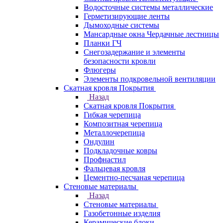
Водосточные системы металлические
Герметизирующие ленты
Дымоходные системы
Мансардные окна Чердачные лестницы
Планки ГЧ
Снегозадержание и элементы
безопасности кровли
Флюгеры
Элементы подкровельной вентиляции
Скатная кровля Покрытия
Назад
Скатная кровля Покрытия
Гибкая черепица
Композитная черепица
Металлочерепица
Ондулин
Подкладочные ковры
Профнастил
Фальцевая кровля
Цементно-песчаная черепица
Стеновые материалы
Назад
Стеновые материалы
Газобетонные изделия
Керамические блоки