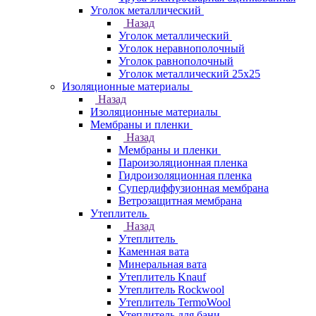
Уголок металлический
Назад
Уголок металлический
Уголок неравнополочный
Уголок равнополочный
Уголок металлический 25х25
Изоляционные материалы
Назад
Изоляционные материалы
Мембраны и пленки
Назад
Мембраны и пленки
Пароизоляционная пленка
Гидроизоляционная пленка
Супердиффузионная мембрана
Ветрозащитная мембрана
Утеплитель
Назад
Утеплитель
Каменная вата
Минеральная вата
Утеплитель Knauf
Утеплитель Rockwool
Утеплитель TermoWool
Утеплитель для бани