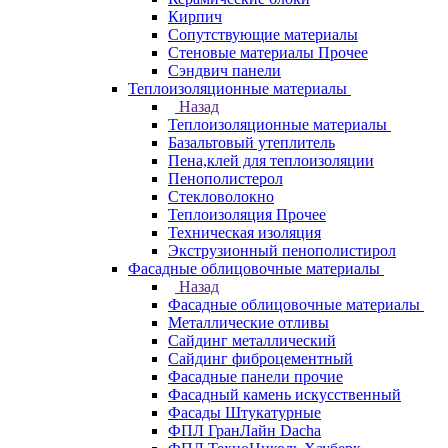
Кирпич
Сопутствующие материалы
Стеновые материалы Прочее
Сэндвич панели
Теплоизоляционные материалы
Назад
Теплоизоляционные материалы
Базальтовый утеплитель
Пена,клей для теплоизоляции
Пенополистерол
Стекловолокно
Теплоизоляция Прочее
Техническая изоляция
Экструзионный пенополистирол
Фасадные облицовочные материалы
Назад
Фасадные облицовочные материалы
Металлические отливы
Сайдинг металлический
Сайдинг фиброцементный
Фасадные панели прочие
Фасадный камень искусственный
Фасады Штукатурные
ФПЛ ГранЛайн Dacha