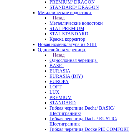
PREMIUM/ DRAGON
STANDARD/ DRAGON
Металлические водостоки
Назад
Металлические водостоки
STAL PREMIUM
STAL STANDARD
Краска корректор
Новая номенклатура из УПП
Однослойная черепица
Назад
Однослойная черепица
BASIC
EURASIA
EURASIA (DIY)
EUROPA
LOFT
LUX
PREMIUM
STANDARD
Гибкая черепица Dacha/ BASIC/
Шестигранник/
Гибкая черепица Dacha/ RUSTIC/
Шестигранник
Гибкая черепица Docke PIE COMFORT