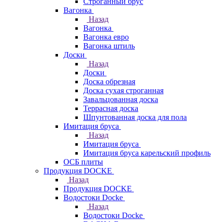
Строганный брус
Вагонка
Назад
Вагонка
Вагонка евро
Вагонка штиль
Доски
Назад
Доски
Доска обрезная
Доска сухая строганная
Завальцованная доска
Террасная доска
Шпунтованная доска для пола
Имитация бруса
Назад
Имитация бруса
Имитация бруса карельский профиль
ОСБ плиты
Продукция DOCKE
Назад
Продукция DOCKE
Водостоки Docke
Назад
Водостоки Docke