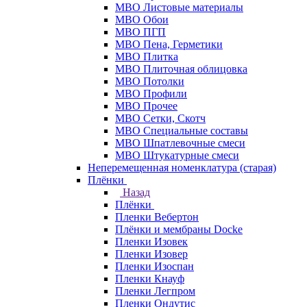
МВО Листовые материалы
МВО Обои
МВО ПГП
МВО Пена, Герметики
МВО Плитка
МВО Плиточная облицовка
МВО Потолки
МВО Профили
МВО Прочее
МВО Сетки, Скотч
МВО Специальные составы
МВО Шпатлевочные смеси
МВО Штукатурные смеси
Неперемещенная номенклатура (старая)
Плёнки
Назад
Плёнки
Пленки Вебертон
Плёнки и мембраны Docke
Пленки Изовек
Пленки Изовер
Пленки Изоспан
Пленки Кнауф
Пленки Легпром
Пленки Ондутис