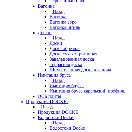
Строганный брус
Вагонка
Назад
Вагонка
Вагонка евро
Вагонка штиль
Доски
Назад
Доски
Доска обрезная
Доска сухая строганная
Завальцованная доска
Террасная доска
Шпунтованная доска для пола
Имитация бруса
Назад
Имитация бруса
Имитация бруса карельский профиль
ОСБ плиты
Продукция DOCKE
Назад
Продукция DOCKE
Водостоки Docke
Назад
Водостоки Docke