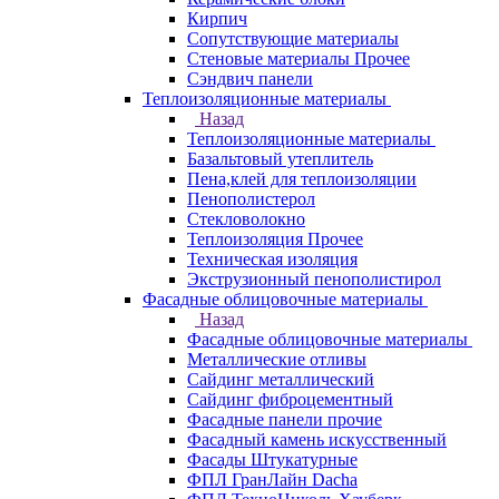
Кирпич
Сопутствующие материалы
Стеновые материалы Прочее
Сэндвич панели
Теплоизоляционные материалы
Назад
Теплоизоляционные материалы
Базальтовый утеплитель
Пена,клей для теплоизоляции
Пенополистерол
Стекловолокно
Теплоизоляция Прочее
Техническая изоляция
Экструзионный пенополистирол
Фасадные облицовочные материалы
Назад
Фасадные облицовочные материалы
Металлические отливы
Сайдинг металлический
Сайдинг фиброцементный
Фасадные панели прочие
Фасадный камень искусственный
Фасады Штукатурные
ФПЛ ГранЛайн Dacha