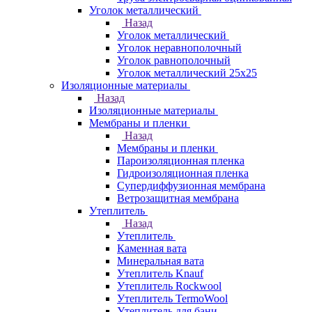
Уголок металлический
Назад
Уголок металлический
Уголок неравнополочный
Уголок равнополочный
Уголок металлический 25х25
Изоляционные материалы
Назад
Изоляционные материалы
Мембраны и пленки
Назад
Мембраны и пленки
Пароизоляционная пленка
Гидроизоляционная пленка
Супердиффузионная мембрана
Ветрозащитная мембрана
Утеплитель
Назад
Утеплитель
Каменная вата
Минеральная вата
Утеплитель Knauf
Утеплитель Rockwool
Утеплитель TermoWool
Утеплитель для бани