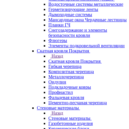
Водосточные системы металлические
Герметизирующие ленты
Дымоходные системы
Мансардные окна Чердачные лестницы
Планки ГЧ
Снегозадержание и элементы
безопасности кровли
Флюгеры
Элементы подкровельной вентиляции
Скатная кровля Покрытия
Назад
Скатная кровля Покрытия
Гибкая черепица
Композитная черепица
Металлочерепица
Ондулин
Подкладочные ковры
Профнастил
Фальцевая кровля
Цементно-песчаная черепица
Стеновые материалы
Назад
Стеновые материалы
Газобетонные изделия
Керамические блоки