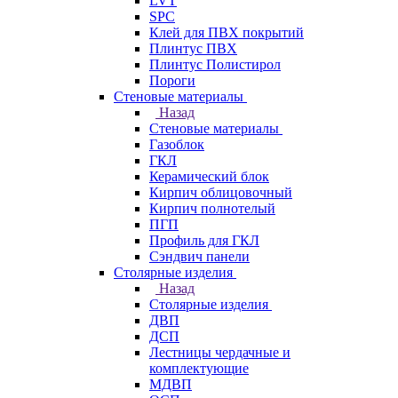
LVT
SPC
Клей для ПВХ покрытий
Плинтус ПВХ
Плинтус Полистирол
Пороги
Стеновые материалы
Назад
Стеновые материалы
Газоблок
ГКЛ
Керамический блок
Кирпич облицовочный
Кирпич полнотелый
ПГП
Профиль для ГКЛ
Сэндвич панели
Столярные изделия
Назад
Столярные изделия
ДВП
ДСП
Лестницы чердачные и
комплектующие
МДВП