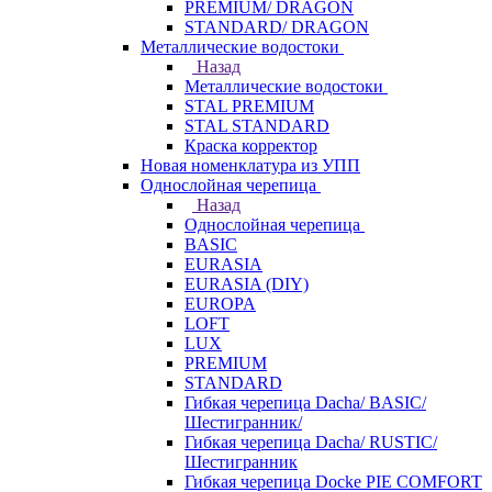
PREMIUM/ DRAGON
STANDARD/ DRAGON
Металлические водостоки
Назад
Металлические водостоки
STAL PREMIUM
STAL STANDARD
Краска корректор
Новая номенклатура из УПП
Однослойная черепица
Назад
Однослойная черепица
BASIC
EURASIA
EURASIA (DIY)
EUROPA
LOFT
LUX
PREMIUM
STANDARD
Гибкая черепица Dacha/ BASIC/
Шестигранник/
Гибкая черепица Dacha/ RUSTIC/
Шестигранник
Гибкая черепица Docke PIE COMFORT