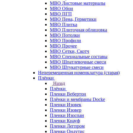
МВО Листовые материалы
МВО Обои
МВО ПГП
МВО Пена, Герметики
МВО Плитка
МВО Плиточная облицовка
МВО Потолки
МВО Профили
МВО Прочее
МВО Сетки, Скотч
МВО Специальные составы
МВО Шпатлевочные смеси
МВО Штукатурные смеси
Неперемещенная номенклатура (старая)
Плёнки
Назад
Плёнки
Пленки Вебертон
Плёнки и мембраны Docke
Пленки Изовек
Пленки Изовер
Пленки Изоспан
Пленки Кнауф
Пленки Легпром
Пленки Ондутис