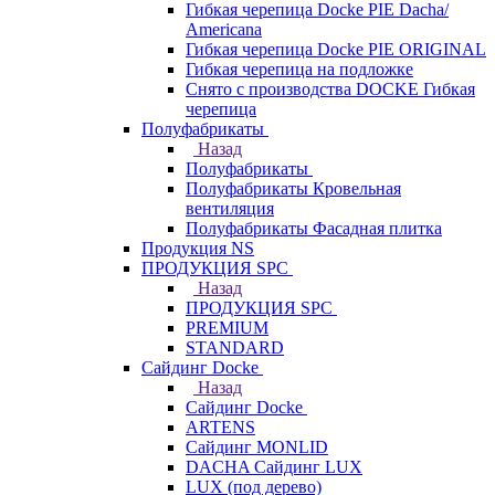
Гибкая черепица Docke PIE Dacha/
Americana
Гибкая черепица Docke PIE ОRIGINАL
Гибкая черепица на подложке
Снято с производства DOCKE Гибкая
черепица
Полуфабрикаты
Назад
Полуфабрикаты
Полуфабрикаты Кровельная
вентиляция
Полуфабрикаты Фасадная плитка
Продукция NS
ПРОДУКЦИЯ SPC
Назад
ПРОДУКЦИЯ SPC
PREMIUM
STANDARD
Сайдинг Docke
Назад
Сайдинг Docke
ARTENS
Cайдинг MONLID
DACHA Сайдинг LUX
LUX (под дерево)