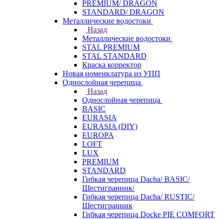
PREMIUM/ DRAGON
STANDARD/ DRAGON
Металлические водостоки
Назад
Металлические водостоки
STAL PREMIUM
STAL STANDARD
Краска корректор
Новая номенклатура из УПП
Однослойная черепица
Назад
Однослойная черепица
BASIC
EURASIA
EURASIA (DIY)
EUROPA
LOFT
LUX
PREMIUM
STANDARD
Гибкая черепица Dacha/ BASIC/
Шестигранник/
Гибкая черепица Dacha/ RUSTIC/
Шестигранник
Гибкая черепица Docke PIE COMFORT