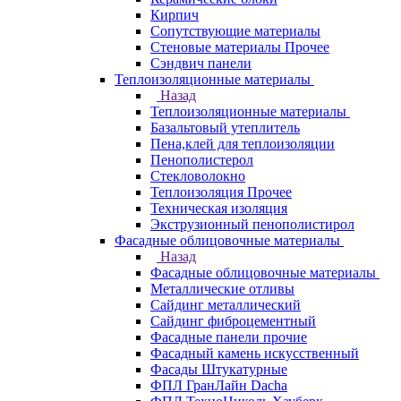
Кирпич
Сопутствующие материалы
Стеновые материалы Прочее
Сэндвич панели
Теплоизоляционные материалы
Назад
Теплоизоляционные материалы
Базальтовый утеплитель
Пена,клей для теплоизоляции
Пенополистерол
Стекловолокно
Теплоизоляция Прочее
Техническая изоляция
Экструзионный пенополистирол
Фасадные облицовочные материалы
Назад
Фасадные облицовочные материалы
Металлические отливы
Сайдинг металлический
Сайдинг фиброцементный
Фасадные панели прочие
Фасадный камень искусственный
Фасады Штукатурные
ФПЛ ГранЛайн Dacha