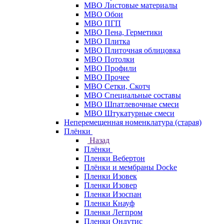
МВО Листовые материалы
МВО Обои
МВО ПГП
МВО Пена, Герметики
МВО Плитка
МВО Плиточная облицовка
МВО Потолки
МВО Профили
МВО Прочее
МВО Сетки, Скотч
МВО Специальные составы
МВО Шпатлевочные смеси
МВО Штукатурные смеси
Неперемещенная номенклатура (старая)
Плёнки
Назад
Плёнки
Пленки Вебертон
Плёнки и мембраны Docke
Пленки Изовек
Пленки Изовер
Пленки Изоспан
Пленки Кнауф
Пленки Легпром
Пленки Ондутис