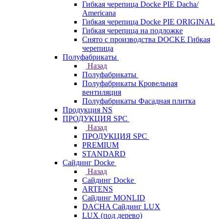
Гибкая черепица Docke PIE Dacha/
Americana
Гибкая черепица Docke PIE ОRIGINАL
Гибкая черепица на подложке
Снято с производства DOCKE Гибкая
черепица
Полуфабрикаты
Назад
Полуфабрикаты
Полуфабрикаты Кровельная
вентиляция
Полуфабрикаты Фасадная плитка
Продукция NS
ПРОДУКЦИЯ SPC
Назад
ПРОДУКЦИЯ SPC
PREMIUM
STANDARD
Сайдинг Docke
Назад
Сайдинг Docke
ARTENS
Cайдинг MONLID
DACHA Сайдинг LUX
LUX (под дерево)