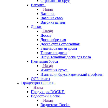
Строганный брус
Вагонка
Назад
Вагонка
Вагонка евро
Вагонка штиль
Доски
Назад
Доски
Доска обрезная
Доска сухая строганная
Завальцованная доска
Террасная доска
Шпунтованная доска для пола
Имитация бруса
Назад
Имитация бруса
Имитация бруса карельский профиль
ОСБ плиты
Продукция DOCKE
Назад
Продукция DOCKE
Водостоки Docke
Назад
Водостоки Docke