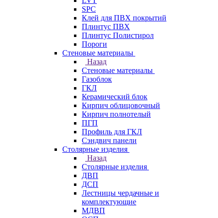
LVT
SPC
Клей для ПВХ покрытий
Плинтус ПВХ
Плинтус Полистирол
Пороги
Стеновые материалы
Назад
Стеновые материалы
Газоблок
ГКЛ
Керамический блок
Кирпич облицовочный
Кирпич полнотелый
ПГП
Профиль для ГКЛ
Сэндвич панели
Столярные изделия
Назад
Столярные изделия
ДВП
ДСП
Лестницы чердачные и
комплектующие
МДВП