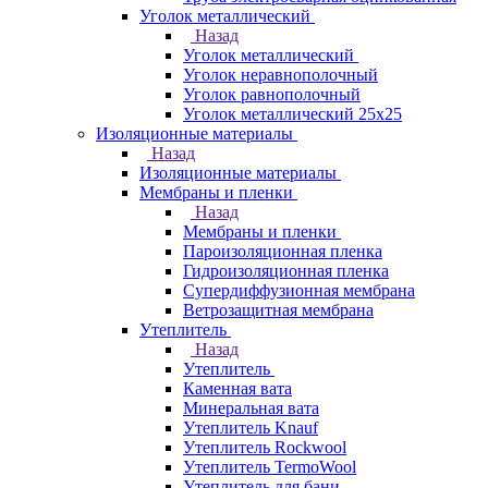
Уголок металлический
Назад
Уголок металлический
Уголок неравнополочный
Уголок равнополочный
Уголок металлический 25х25
Изоляционные материалы
Назад
Изоляционные материалы
Мембраны и пленки
Назад
Мембраны и пленки
Пароизоляционная пленка
Гидроизоляционная пленка
Супердиффузионная мембрана
Ветрозащитная мембрана
Утеплитель
Назад
Утеплитель
Каменная вата
Минеральная вата
Утеплитель Knauf
Утеплитель Rockwool
Утеплитель TermoWool
Утеплитель для бани