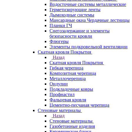
Водосточные системы металлические
Герметизирующие ленты
Дымоходные системы
Мансардные окна Чердачные лестницы
Планки ГЧ
Снегозадержание и элементы
безопасности кровли
Флюгеры
Элементы подкровельной вентиляции
Скатная кровля Покрытия
Назад
Скатная кровля Покрытия
Гибкая черепица
Композитная черепица
Металлочерепица
Ондулин
Подкладочные ковры
Профнастил
Фальцевая кровля
Цементно-песчаная черепица
Стеновые материалы
Назад
Стеновые материалы
Газобетонные изделия
Керамические блоки