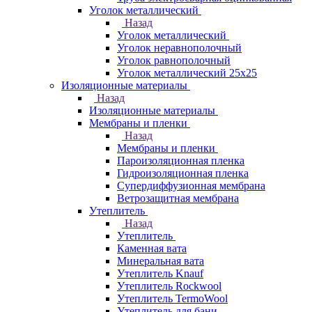
Уголок металлический
Назад
Уголок металлический
Уголок неравнополочный
Уголок равнополочный
Уголок металлический 25х25
Изоляционные материалы
Назад
Изоляционные материалы
Мембраны и пленки
Назад
Мембраны и пленки
Пароизоляционная пленка
Гидроизоляционная пленка
Супердиффузионная мембрана
Ветрозащитная мембрана
Утеплитель
Назад
Утеплитель
Каменная вата
Минеральная вата
Утеплитель Knauf
Утеплитель Rockwool
Утеплитель TermoWool
Утеплитель для бани