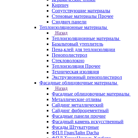
Кирпич
Сопутствующие материалы
Стеновые материалы Прочее
Сэндвич панели
Теплоизоляционные материалы
Назад
Теплоизоляционные материалы
Базальтовый утеплитель
Пена,клей для теплоизоляции
Пенополистерол
Стекловолокно
Теплоизоляция Прочее
Техническая изоляция
Экструзионный пенополистирол
Фасадные облицовочные материалы
Назад
Фасадные облицовочные материалы
Металлические отливы
Сайдинг металлический
Сайдинг фиброцементный
Фасадные панели прочие
Фасадный камень искусственный
Фасады Штукатурные
ФПЛ ГранЛайн Dacha