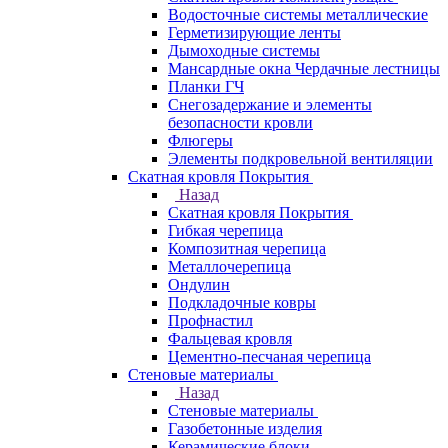
Водосточные системы металлические
Герметизирующие ленты
Дымоходные системы
Мансардные окна Чердачные лестницы
Планки ГЧ
Снегозадержание и элементы
безопасности кровли
Флюгеры
Элементы подкровельной вентиляции
Скатная кровля Покрытия
Назад
Скатная кровля Покрытия
Гибкая черепица
Композитная черепица
Металлочерепица
Ондулин
Подкладочные ковры
Профнастил
Фальцевая кровля
Цементно-песчаная черепица
Стеновые материалы
Назад
Стеновые материалы
Газобетонные изделия
Керамические блоки