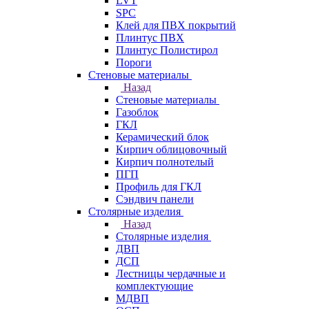
LVT
SPC
Клей для ПВХ покрытий
Плинтус ПВХ
Плинтус Полистирол
Пороги
Стеновые материалы
Назад
Стеновые материалы
Газоблок
ГКЛ
Керамический блок
Кирпич облицовочный
Кирпич полнотелый
ПГП
Профиль для ГКЛ
Сэндвич панели
Столярные изделия
Назад
Столярные изделия
ДВП
ДСП
Лестницы чердачные и
комплектующие
МДВП