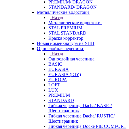
PREMIUM/ DRAGON
STANDARD/ DRAGON
Металлические водостоки
Назад
Металлические водостоки
STAL PREMIUM
STAL STANDARD
Краска корректор
Новая номенклатура из УПП
Однослойная черепица
Назад
Однослойная черепица
BASIC
EURASIA
EURASIA (DIY)
EUROPA
LOFT
LUX
PREMIUM
STANDARD
Гибкая черепица Dacha/ BASIC/
Шестигранник/
Гибкая черепица Dacha/ RUSTIC/
Шестигранник
Гибкая черепица Docke PIE COMFORT