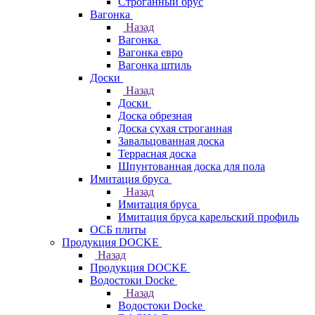
Строганный брус
Вагонка
Назад
Вагонка
Вагонка евро
Вагонка штиль
Доски
Назад
Доски
Доска обрезная
Доска сухая строганная
Завальцованная доска
Террасная доска
Шпунтованная доска для пола
Имитация бруса
Назад
Имитация бруса
Имитация бруса карельский профиль
ОСБ плиты
Продукция DOCKE
Назад
Продукция DOCKE
Водостоки Docke
Назад
Водостоки Docke