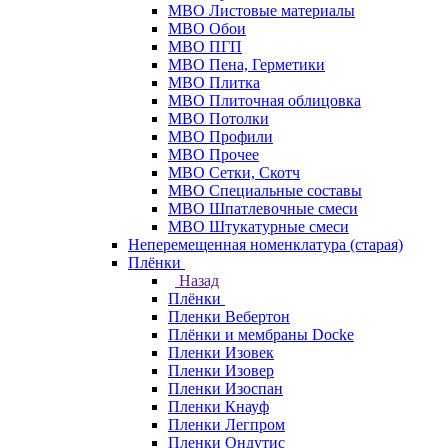
МВО Листовые материалы
МВО Обои
МВО ПГП
МВО Пена, Герметики
МВО Плитка
МВО Плиточная облицовка
МВО Потолки
МВО Профили
МВО Прочее
МВО Сетки, Скотч
МВО Специальные составы
МВО Шпатлевочные смеси
МВО Штукатурные смеси
Неперемещенная номенклатура (старая)
Плёнки
Назад
Плёнки
Пленки Вебертон
Плёнки и мембраны Docke
Пленки Изовек
Пленки Изовер
Пленки Изоспан
Пленки Кнауф
Пленки Легпром
Пленки Ондутис