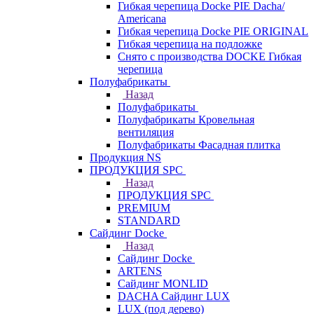
Гибкая черепица Docke PIE Dacha/
Americana
Гибкая черепица Docke PIE ОRIGINАL
Гибкая черепица на подложке
Снято с производства DOCKE Гибкая
черепица
Полуфабрикаты
Назад
Полуфабрикаты
Полуфабрикаты Кровельная
вентиляция
Полуфабрикаты Фасадная плитка
Продукция NS
ПРОДУКЦИЯ SPC
Назад
ПРОДУКЦИЯ SPC
PREMIUM
STANDARD
Сайдинг Docke
Назад
Сайдинг Docke
ARTENS
Cайдинг MONLID
DACHA Сайдинг LUX
LUX (под дерево)