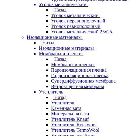
Уголок металлический
Назад
Уголок металлический
Уголок неравнополочный
Уголок равнополочный
Уголок металлический 25х25
Изоляционные материалы
Назад
Изоляционные материалы
Мембраны и пленки
Назад
Мембраны и пленки
Пароизоляционная пленка
Гидроизоляционная пленка
Супердиффузионная мембрана
Ветрозащитная мембрана
Утеплитель
Назад
Утеплитель
Каменная вата
Минеральная вата
Утеплитель Knauf
Утеплитель Rockwool
Утеплитель TermoWool
Утеплитель для бани