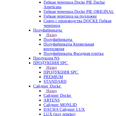
Гибкая черепица Docke PIE Dacha/
Americana
Гибкая черепица Docke PIE ОRIGINАL
Гибкая черепица на подложке
Снято с производства DOCKE Гибкая
черепица
Полуфабрикаты
Назад
Полуфабрикаты
Полуфабрикаты Кровельная
вентиляция
Полуфабрикаты Фасадная плитка
Продукция NS
ПРОДУКЦИЯ SPC
Назад
ПРОДУКЦИЯ SPC
PREMIUM
STANDARD
Сайдинг Docke
Назад
Сайдинг Docke
ARTENS
Cайдинг MONLID
DACHA Сайдинг LUX
LUX (под дерево)