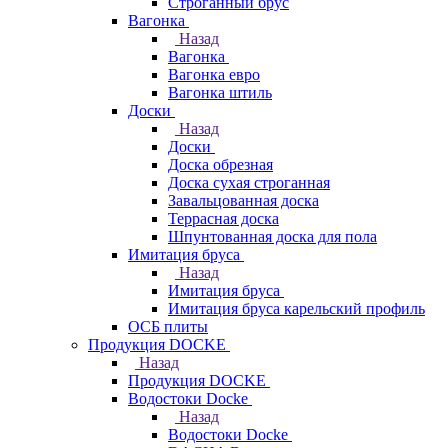
Строганный брус
Вагонка
Назад
Вагонка
Вагонка евро
Вагонка штиль
Доски
Назад
Доски
Доска обрезная
Доска сухая строганная
Завальцованная доска
Террасная доска
Шпунтованная доска для пола
Имитация бруса
Назад
Имитация бруса
Имитация бруса карельский профиль
ОСБ плиты
Продукция DOCKE
Назад
Продукция DOCKE
Водостоки Docke
Назад
Водостоки Docke