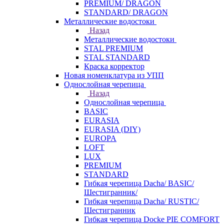
PREMIUM/ DRAGON
STANDARD/ DRAGON
Металлические водостоки
Назад
Металлические водостоки
STAL PREMIUM
STAL STANDARD
Краска корректор
Новая номенклатура из УПП
Однослойная черепица
Назад
Однослойная черепица
BASIC
EURASIA
EURASIA (DIY)
EUROPA
LOFT
LUX
PREMIUM
STANDARD
Гибкая черепица Dacha/ BASIC/
Шестигранник/
Гибкая черепица Dacha/ RUSTIC/
Шестигранник
Гибкая черепица Docke PIE COMFORT