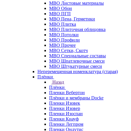
МВО Листовые материалы
МВО Обои
МВО ПГП
МВО Пена, Герметики
МВО Плитка
МВО Плиточная облицовка
МВО Потолки
МВО Профили
МВО Прочее
МВО Сетки, Скотч
МВО Специальные составы
МВО Шпатлевочные смеси
МВО Штукатурные смеси
Неперемещенная номенклатура (старая)
Плёнки
Назад
Плёнки
Пленки Вебертон
Плёнки и мембраны Docke
Пленки Изовек
Пленки Изовер
Пленки Изоспан
Пленки Кнауф
Пленки Легпром
Пленки Ондутис