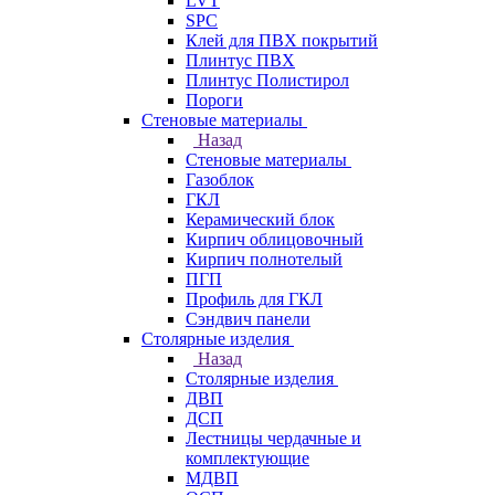
LVT
SPC
Клей для ПВХ покрытий
Плинтус ПВХ
Плинтус Полистирол
Пороги
Стеновые материалы
Назад
Стеновые материалы
Газоблок
ГКЛ
Керамический блок
Кирпич облицовочный
Кирпич полнотелый
ПГП
Профиль для ГКЛ
Сэндвич панели
Столярные изделия
Назад
Столярные изделия
ДВП
ДСП
Лестницы чердачные и
комплектующие
МДВП