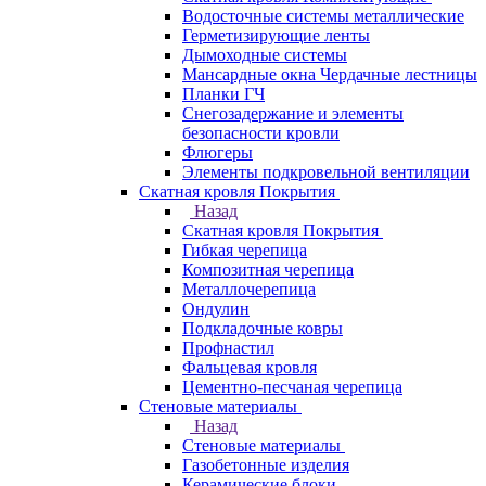
Водосточные системы металлические
Герметизирующие ленты
Дымоходные системы
Мансардные окна Чердачные лестницы
Планки ГЧ
Снегозадержание и элементы
безопасности кровли
Флюгеры
Элементы подкровельной вентиляции
Скатная кровля Покрытия
Назад
Скатная кровля Покрытия
Гибкая черепица
Композитная черепица
Металлочерепица
Ондулин
Подкладочные ковры
Профнастил
Фальцевая кровля
Цементно-песчаная черепица
Стеновые материалы
Назад
Стеновые материалы
Газобетонные изделия
Керамические блоки