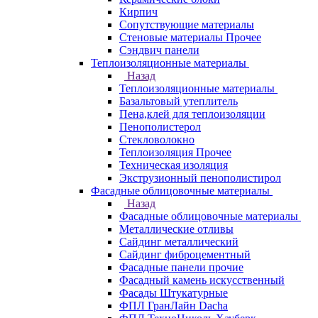
Кирпич
Сопутствующие материалы
Стеновые материалы Прочее
Сэндвич панели
Теплоизоляционные материалы
Назад
Теплоизоляционные материалы
Базальтовый утеплитель
Пена,клей для теплоизоляции
Пенополистерол
Стекловолокно
Теплоизоляция Прочее
Техническая изоляция
Экструзионный пенополистирол
Фасадные облицовочные материалы
Назад
Фасадные облицовочные материалы
Металлические отливы
Сайдинг металлический
Сайдинг фиброцементный
Фасадные панели прочие
Фасадный камень искусственный
Фасады Штукатурные
ФПЛ ГранЛайн Dacha