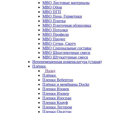
МВО Листовые материалы
МВО Обои
МВО ПГП
МВО Пена, Герметики
МВО Плитка
МВО Плиточная облицовка
МВО Потолки
МВО Профили
МВО Прочее
МВО Сетки, Скотч
МВО Специальные составы
МВО Шпатлевочные смеси
МВО Штукатурные смеси
Неперемещенная номенклатура (старая)
Плёнки
Назад
Плёнки
Пленки Вебертон
Плёнки и мембраны Docke
Пленки Изовек
Пленки Изовер
Пленки Изоспан
Пленки Кнауф
Пленки Легпром
Пленки Ондутис