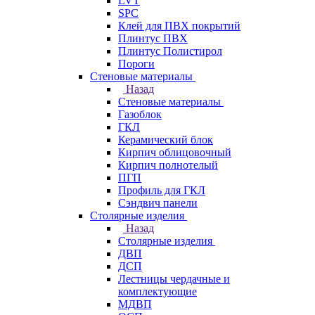
LVT
SPC
Клей для ПВХ покрытий
Плинтус ПВХ
Плинтус Полистирол
Пороги
Стеновые материалы
Назад
Стеновые материалы
Газоблок
ГКЛ
Керамический блок
Кирпич облицовочный
Кирпич полнотелый
ПГП
Профиль для ГКЛ
Сэндвич панели
Столярные изделия
Назад
Столярные изделия
ДВП
ДСП
Лестницы чердачные и
комплектующие
МДВП