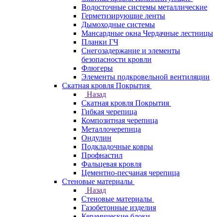
Водосточные системы металлические
Герметизирующие ленты
Дымоходные системы
Мансардные окна Чердачные лестницы
Планки ГЧ
Снегозадержание и элементы
безопасности кровли
Флюгеры
Элементы подкровельной вентиляции
Скатная кровля Покрытия
Назад
Скатная кровля Покрытия
Гибкая черепица
Композитная черепица
Металлочерепица
Ондулин
Подкладочные ковры
Профнастил
Фальцевая кровля
Цементно-песчаная черепица
Стеновые материалы
Назад
Стеновые материалы
Газобетонные изделия
Керамические блоки