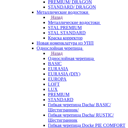
PREMIUM/ DRAGON
STANDARD/ DRAGON
Металлические водостоки
Назад
Металлические водостоки
STAL PREMIUM
STAL STANDARD
Краска корректор
Новая номенклатура из УПП
Однослойная черепица
Назад
Однослойная черепица
BASIC
EURASIA
EURASIA (DIY)
EUROPA
LOFT
LUX
PREMIUM
STANDARD
Гибкая черепица Dacha/ BASIC/
Шестигранник/
Гибкая черепица Dacha/ RUSTIC/
Шестигранник
Гибкая черепица Docke PIE COMFORT