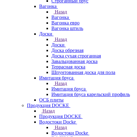
Строганный брус
Вагонка
Назад
Вагонка
Вагонка евро
Вагонка штиль
Доски
Назад
Доски
Доска обрезная
Доска сухая строганная
Завальцованная доска
Террасная доска
Шпунтованная доска для пола
Имитация бруса
Назад
Имитация бруса
Имитация бруса карельский профиль
ОСБ плиты
Продукция DOCKE
Назад
Продукция DOCKE
Водостоки Docke
Назад
Водостоки Docke