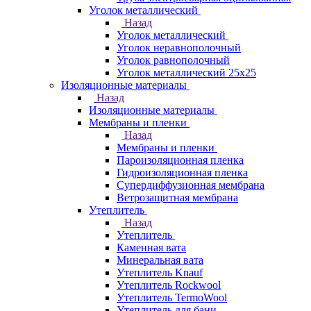
Уголок металлический
Назад
Уголок металлический
Уголок неравнополочный
Уголок равнополочный
Уголок металлический 25х25
Изоляционные материалы
Назад
Изоляционные материалы
Мембраны и пленки
Назад
Мембраны и пленки
Пароизоляционная пленка
Гидроизоляционная пленка
Супердиффузионная мембрана
Ветрозащитная мембрана
Утеплитель
Назад
Утеплитель
Каменная вата
Минеральная вата
Утеплитель Knauf
Утеплитель Rockwool
Утеплитель TermoWool
Утеплитель для бани