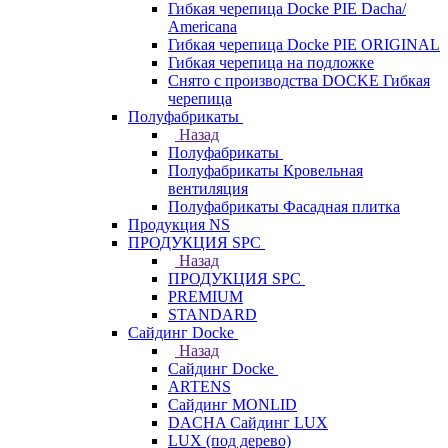
Гибкая черепица Docke PIE Dacha/
Americana
Гибкая черепица Docke PIE ОRIGINАL
Гибкая черепица на подложке
Снято с производства DOCKE Гибкая
черепица
Полуфабрикаты
Назад
Полуфабрикаты
Полуфабрикаты Кровельная
вентиляция
Полуфабрикаты Фасадная плитка
Продукция NS
ПРОДУКЦИЯ SPC
Назад
ПРОДУКЦИЯ SPC
PREMIUM
STANDARD
Сайдинг Docke
Назад
Сайдинг Docke
ARTENS
Cайдинг MONLID
DACHA Сайдинг LUX
LUX (под дерево)