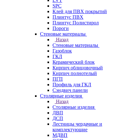
LVT
SPC
Клей для ПВХ покрытий
Плинтус ПВХ
Плинтус Полистирол
Пороги
Стеновые материалы
Назад
Стеновые материалы
Газоблок
ГКЛ
Керамический блок
Кирпич облицовочный
Кирпич полнотелый
ПГП
Профиль для ГКЛ
Сэндвич панели
Столярные изделия
Назад
Столярные изделия
ДВП
ДСП
Лестницы чердачные и
комплектующие
МДВП