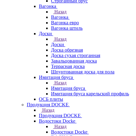
Строганный брус
Вагонка
Назад
Вагонка
Вагонка евро
Вагонка штиль
Доски
Назад
Доски
Доска обрезная
Доска сухая строганная
Завальцованная доска
Террасная доска
Шпунтованная доска для пола
Имитация бруса
Назад
Имитация бруса
Имитация бруса карельский профиль
ОСБ плиты
Продукция DOCKE
Назад
Продукция DOCKE
Водостоки Docke
Назад
Водостоки Docke