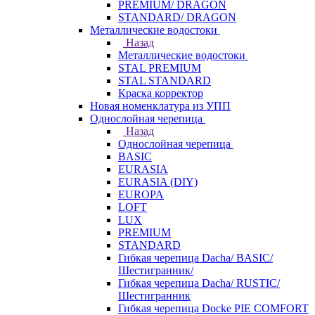
PREMIUM/ DRAGON
STANDARD/ DRAGON
Металлические водостоки
Назад
Металлические водостоки
STAL PREMIUM
STAL STANDARD
Краска корректор
Новая номенклатура из УПП
Однослойная черепица
Назад
Однослойная черепица
BASIC
EURASIA
EURASIA (DIY)
EUROPA
LOFT
LUX
PREMIUM
STANDARD
Гибкая черепица Dacha/ BASIC/
Шестигранник/
Гибкая черепица Dacha/ RUSTIC/
Шестигранник
Гибкая черепица Docke PIE COMFORT