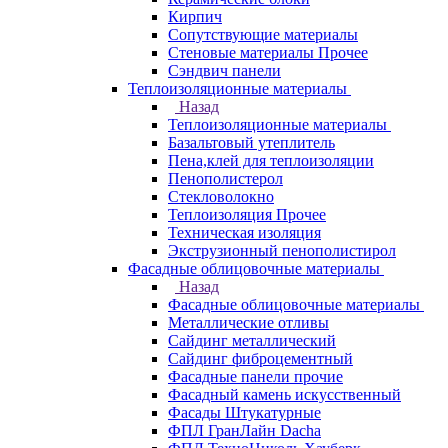
Кирпич
Сопутствующие материалы
Стеновые материалы Прочее
Сэндвич панели
Теплоизоляционные материалы
Назад
Теплоизоляционные материалы
Базальтовый утеплитель
Пена,клей для теплоизоляции
Пенополистерол
Стекловолокно
Теплоизоляция Прочее
Техническая изоляция
Экструзионный пенополистирол
Фасадные облицовочные материалы
Назад
Фасадные облицовочные материалы
Металлические отливы
Сайдинг металлический
Сайдинг фиброцементный
Фасадные панели прочие
Фасадный камень искусственный
Фасады Штукатурные
ФПЛ ГранЛайн Dacha