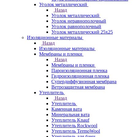
Уголок металлический
Назад
Уголок металлический
Уголок неравнополочный
Уголок равнополочный
Уголок металлический 25х25
Изоляционные материалы
Назад
Изоляционные материалы
Мембраны и пленки
Назад
Мембраны и пленки
Пароизоляционная пленка
Гидроизоляционная пленка
Супердиффузионная мембрана
Ветрозащитная мембрана
Утеплитель
Назад
Утеплитель
Каменная вата
Минеральная вата
Утеплитель Knauf
Утеплитель Rockwool
Утеплитель TermoWool
Утеплитель для бани