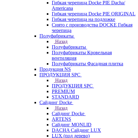
Гибкая черепица Docke PIE Dacha/
Americana
Гибкая черепица Docke PIE ОRIGINАL
Гибкая черепица на подложке
Снято с производства DOCKE Гибкая
черепица
Полуфабрикаты
Назад
Полуфабрикаты
Полуфабрикаты Кровельная
вентиляция
Полуфабрикаты Фасадная плитка
Продукция NS
ПРОДУКЦИЯ SPC
Назад
ПРОДУКЦИЯ SPC
PREMIUM
STANDARD
Сайдинг Docke
Назад
Сайдинг Docke
ARTENS
Cайдинг MONLID
DACHA Сайдинг LUX
LUX (под дерево)