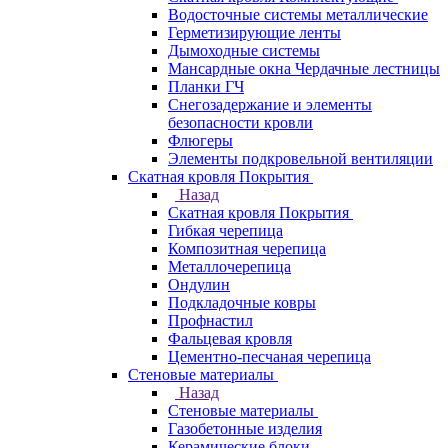
Водосточные системы металлические
Герметизирующие ленты
Дымоходные системы
Мансардные окна Чердачные лестницы
Планки ГЧ
Снегозадержание и элементы
безопасности кровли
Флюгеры
Элементы подкровельной вентиляции
Скатная кровля Покрытия
Назад
Скатная кровля Покрытия
Гибкая черепица
Композитная черепица
Металлочерепица
Ондулин
Подкладочные ковры
Профнастил
Фальцевая кровля
Цементно-песчаная черепица
Стеновые материалы
Назад
Стеновые материалы
Газобетонные изделия
Керамические блоки