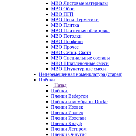
МВО Листовые материалы
МВО Обои
МВО ПГП
МВО Пена, Герметики
МВО Плитка
МВО Плиточная облицовка
МВО Потолки
МВО Профили
МВО Прочее
МВО Сетки, Скотч
МВО Специальные составы
МВО Шпатлевочные смеси
МВО Штукатурные смеси
Неперемещенная номенклатура (старая)
Плёнки
Назад
Плёнки
Пленки Вебертон
Плёнки и мембраны Docke
Пленки Изовек
Пленки Изовер
Пленки Изоспан
Пленки Кнауф
Пленки Легпром
Пленки Ондутис