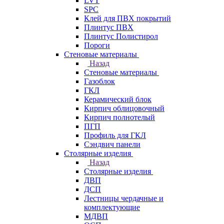
LVT
SPC
Клей для ПВХ покрытий
Плинтус ПВХ
Плинтус Полистирол
Пороги
Стеновые материалы
Назад
Стеновые материалы
Газоблок
ГКЛ
Керамический блок
Кирпич облицовочный
Кирпич полнотелый
ПГП
Профиль для ГКЛ
Сэндвич панели
Столярные изделия
Назад
Столярные изделия
ДВП
ДСП
Лестницы чердачные и
комплектующие
МДВП