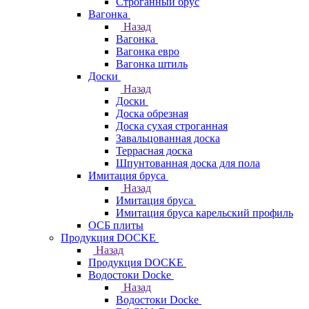
Строганный брус
Вагонка
Назад
Вагонка
Вагонка евро
Вагонка штиль
Доски
Назад
Доски
Доска обрезная
Доска сухая строганная
Завальцованная доска
Террасная доска
Шпунтованная доска для пола
Имитация бруса
Назад
Имитация бруса
Имитация бруса карельский профиль
ОСБ плиты
Продукция DOCKE
Назад
Продукция DOCKE
Водостоки Docke
Назад
Водостоки Docke