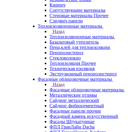
Кирпич
Сопутствующие материалы
Стеновые материалы Прочее
Сэндвич панели
Теплоизоляционные материалы
Назад
Теплоизоляционные материалы
Базальтовый утеплитель
Пена,клей для теплоизоляции
Пенополистерол
Стекловолокно
Теплоизоляция Прочее
Техническая изоляция
Экструзионный пенополистирол
Фасадные облицовочные материалы
Назад
Фасадные облицовочные материалы
Металлические отливы
Сайдинг металлический
Сайдинг фиброцементный
Фасадные панели прочие
Фасадный камень искусственный
Фасады Штукатурные
ФПЛ ГранЛайн Dacha