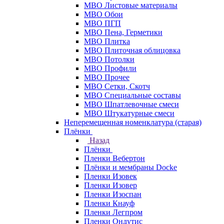
МВО Листовые материалы
МВО Обои
МВО ПГП
МВО Пена, Герметики
МВО Плитка
МВО Плиточная облицовка
МВО Потолки
МВО Профили
МВО Прочее
МВО Сетки, Скотч
МВО Специальные составы
МВО Шпатлевочные смеси
МВО Штукатурные смеси
Неперемещенная номенклатура (старая)
Плёнки
Назад
Плёнки
Пленки Вебертон
Плёнки и мембраны Docke
Пленки Изовек
Пленки Изовер
Пленки Изоспан
Пленки Кнауф
Пленки Легпром
Пленки Ондутис