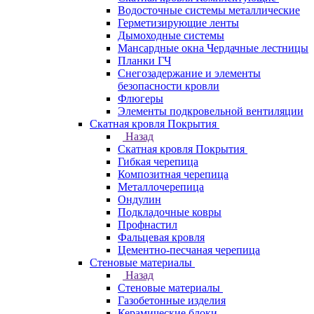
Водосточные системы металлические
Герметизирующие ленты
Дымоходные системы
Мансардные окна Чердачные лестницы
Планки ГЧ
Снегозадержание и элементы
безопасности кровли
Флюгеры
Элементы подкровельной вентиляции
Скатная кровля Покрытия
Назад
Скатная кровля Покрытия
Гибкая черепица
Композитная черепица
Металлочерепица
Ондулин
Подкладочные ковры
Профнастил
Фальцевая кровля
Цементно-песчаная черепица
Стеновые материалы
Назад
Стеновые материалы
Газобетонные изделия
Керамические блоки