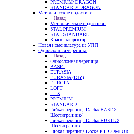
PREMIUM/ DRAGON
STANDARD/ DRAGON
Металлические водостоки
Назад
Металлические водостоки
STAL PREMIUM
STAL STANDARD
Краска корректор
Новая номенклатура из УПП
Однослойная черепица
Назад
Однослойная черепица
BASIC
EURASIA
EURASIA (DIY)
EUROPA
LOFT
LUX
PREMIUM
STANDARD
Гибкая черепица Dacha/ BASIC/
Шестигранник/
Гибкая черепица Dacha/ RUSTIC/
Шестигранник
Гибкая черепица Docke PIE COMFORT