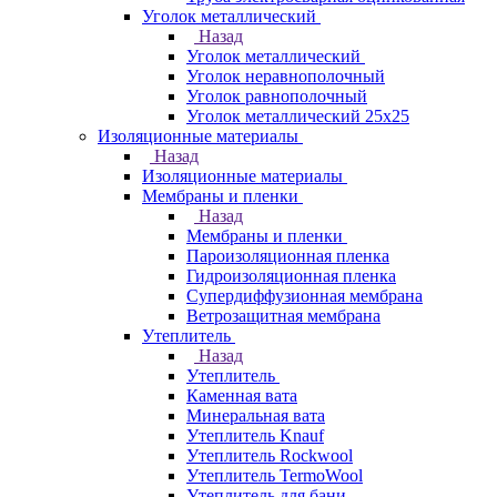
Уголок металлический
Назад
Уголок металлический
Уголок неравнополочный
Уголок равнополочный
Уголок металлический 25х25
Изоляционные материалы
Назад
Изоляционные материалы
Мембраны и пленки
Назад
Мембраны и пленки
Пароизоляционная пленка
Гидроизоляционная пленка
Супердиффузионная мембрана
Ветрозащитная мембрана
Утеплитель
Назад
Утеплитель
Каменная вата
Минеральная вата
Утеплитель Knauf
Утеплитель Rockwool
Утеплитель TermoWool
Утеплитель для бани