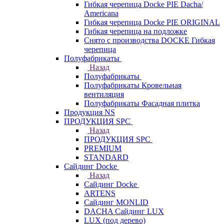
Гибкая черепица Docke PIE Dacha/
Americana
Гибкая черепица Docke PIE ОRIGINАL
Гибкая черепица на подложке
Снято с производства DOCKE Гибкая
черепица
Полуфабрикаты
Назад
Полуфабрикаты
Полуфабрикаты Кровельная
вентиляция
Полуфабрикаты Фасадная плитка
Продукция NS
ПРОДУКЦИЯ SPC
Назад
ПРОДУКЦИЯ SPC
PREMIUM
STANDARD
Сайдинг Docke
Назад
Сайдинг Docke
ARTENS
Cайдинг MONLID
DACHA Сайдинг LUX
LUX (под дерево)