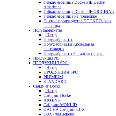
Гибкая черепица Docke PIE Dacha/
Americana
Гибкая черепица Docke PIE ОRIGINАL
Гибкая черепица на подложке
Снято с производства DOCKE Гибкая
черепица
Полуфабрикаты
Назад
Полуфабрикаты
Полуфабрикаты Кровельная
вентиляция
Полуфабрикаты Фасадная плитка
Продукция NS
ПРОДУКЦИЯ SPC
Назад
ПРОДУКЦИЯ SPC
PREMIUM
STANDARD
Сайдинг Docke
Назад
Сайдинг Docke
ARTENS
Cайдинг MONLID
DACHA Сайдинг LUX
LUX (под дерево)