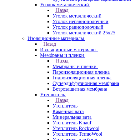
Уголок металлический
Назад
Уголок металлический
Уголок неравнополочный
Уголок равнополочный
Уголок металлический 25х25
Изоляционные материалы
Назад
Изоляционные материалы
Мембраны и пленки
Назад
Мембраны и пленки
Пароизоляционная пленка
Гидроизоляционная пленка
Супердиффузионная мембрана
Ветрозащитная мембрана
Утеплитель
Назад
Утеплитель
Каменная вата
Минеральная вата
Утеплитель Knauf
Утеплитель Rockwool
Утеплитель TermoWool
Утеплитель для бани