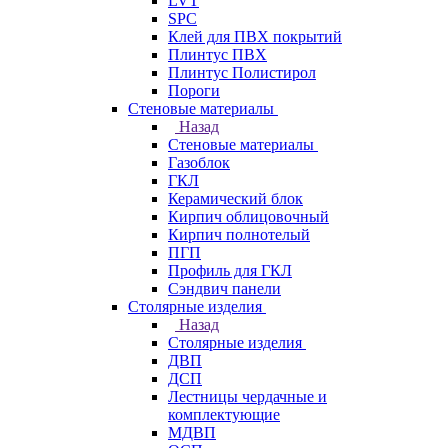
LVT
SPC
Клей для ПВХ покрытий
Плинтус ПВХ
Плинтус Полистирол
Пороги
Стеновые материалы
Назад
Стеновые материалы
Газоблок
ГКЛ
Керамический блок
Кирпич облицовочный
Кирпич полнотелый
ПГП
Профиль для ГКЛ
Сэндвич панели
Столярные изделия
Назад
Столярные изделия
ДВП
ДСП
Лестницы чердачные и
комплектующие
МДВП