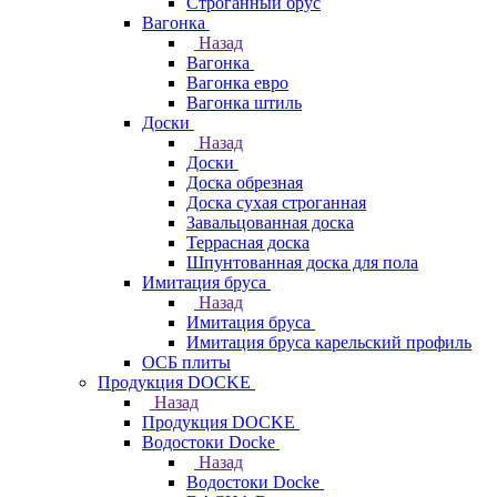
Строганный брус
Вагонка
Назад
Вагонка
Вагонка евро
Вагонка штиль
Доски
Назад
Доски
Доска обрезная
Доска сухая строганная
Завальцованная доска
Террасная доска
Шпунтованная доска для пола
Имитация бруса
Назад
Имитация бруса
Имитация бруса карельский профиль
ОСБ плиты
Продукция DOCKE
Назад
Продукция DOCKE
Водостоки Docke
Назад
Водостоки Docke