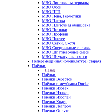
МВО Листовые материалы
МВО Обои
МВО ПГП
МВО Пена, Герметики
МВО Плитка
МВО Плиточная облицовка
МВО Потолки
МВО Профили
МВО Прочее
МВО Сетки, Скотч
МВО Специальные составы
МВО Шпатлевочные смеси
МВО Штукатурные смеси
Неперемещенная номенклатура (старая)
Плёнки
Назад
Плёнки
Пленки Вебертон
Плёнки и мембраны Docke
Пленки Изовек
Пленки Изовер
Пленки Изоспан
Пленки Кнауф
Пленки Легпром
Пленки Ондутис