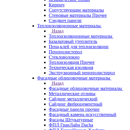
Кирпич
Сопутствующие материалы
Стеновые материалы Прочее
Сэндвич панели
Теплоизоляционные материалы
Назад
Теплоизоляционные материалы
Базальтовый утеплитель
Пена,клей для теплоизоляции
Пенополистерол
Стекловолокно
Теплоизоляция Прочее
Техническая изоляция
Экструзионный пенополистирол
Фасадные облицовочные материалы
Назад
Фасадные облицовочные материалы
Металлические отливы
Сайдинг металлический
Сайдинг фиброцементный
Фасадные панели прочие
Фасадный камень искусственный
Фасады Штукатурные
ФПЛ ГранЛайн Dacha