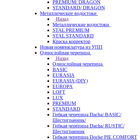
PREMIUM/ DRAGON
STANDARD/ DRAGON
Металлические водостоки
Назад
Металлические водостоки
STAL PREMIUM
STAL STANDARD
Краска корректор
Новая номенклатура из УПП
Однослойная черепица
Назад
Однослойная черепица
BASIC
EURASIA
EURASIA (DIY)
EUROPA
LOFT
LUX
PREMIUM
STANDARD
Гибкая черепица Dacha/ BASIC/
Шестигранник/
Гибкая черепица Dacha/ RUSTIC/
Шестигранник
Гибкая черепица Docke PIE COMFORT