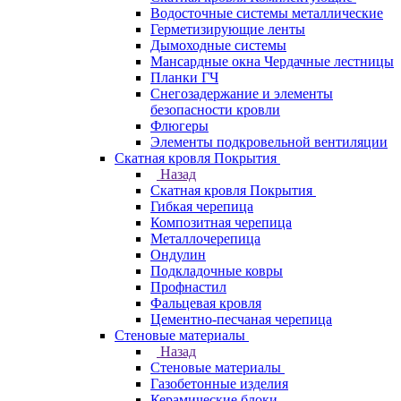
Водосточные системы металлические
Герметизирующие ленты
Дымоходные системы
Мансардные окна Чердачные лестницы
Планки ГЧ
Снегозадержание и элементы
безопасности кровли
Флюгеры
Элементы подкровельной вентиляции
Скатная кровля Покрытия
Назад
Скатная кровля Покрытия
Гибкая черепица
Композитная черепица
Металлочерепица
Ондулин
Подкладочные ковры
Профнастил
Фальцевая кровля
Цементно-песчаная черепица
Стеновые материалы
Назад
Стеновые материалы
Газобетонные изделия
Керамические блоки