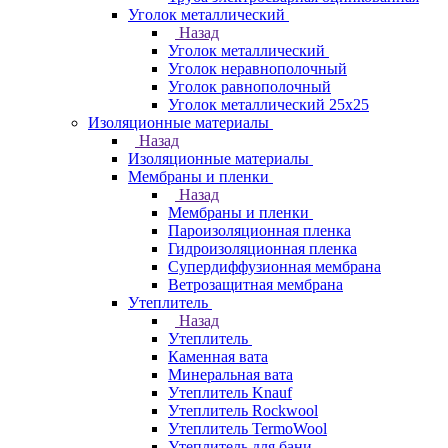
Уголок металлический
Назад
Уголок металлический
Уголок неравнополочный
Уголок равнополочный
Уголок металлический 25х25
Изоляционные материалы
Назад
Изоляционные материалы
Мембраны и пленки
Назад
Мембраны и пленки
Пароизоляционная пленка
Гидроизоляционная пленка
Супердиффузионная мембрана
Ветрозащитная мембрана
Утеплитель
Назад
Утеплитель
Каменная вата
Минеральная вата
Утеплитель Knauf
Утеплитель Rockwool
Утеплитель TermoWool
Утеплитель для бани