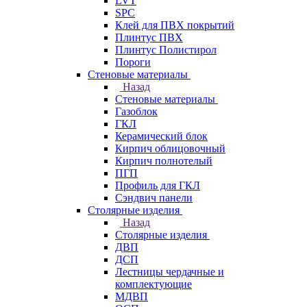
LVT
SPC
Клей для ПВХ покрытий
Плинтус ПВХ
Плинтус Полистирол
Пороги
Стеновые материалы
Назад
Стеновые материалы
Газоблок
ГКЛ
Керамический блок
Кирпич облицовочный
Кирпич полнотелый
ПГП
Профиль для ГКЛ
Сэндвич панели
Столярные изделия
Назад
Столярные изделия
ДВП
ДСП
Лестницы чердачные и
комплектующие
МДВП