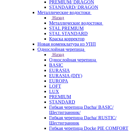
PREMIUM/ DRAGON
STANDARD/ DRAGON
Металлические водостоки
Назад
Металлические водостоки
STAL PREMIUM
STAL STANDARD
Краска корректор
Новая номенклатура из УПП
Однослойная черепица
Назад
Однослойная черепица
BASIC
EURASIA
EURASIA (DIY)
EUROPA
LOFT
LUX
PREMIUM
STANDARD
Гибкая черепица Dacha/ BASIC/
Шестигранник/
Гибкая черепица Dacha/ RUSTIC/
Шестигранник
Гибкая черепица Docke PIE COMFORT