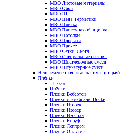
МВО Листовые материалы
МВО Обои
МВО ПГП
МВО Пена, Герметики
МВО Плитка
МВО Плиточная облицовка
МВО Потолки
МВО Профили
МВО Прочее
МВО Сетки, Скотч
МВО Специальные составы
МВО Шпатлевочные смеси
МВО Штукатурные смеси
Неперемещенная номенклатура (старая)
Плёнки
Назад
Плёнки
Пленки Вебертон
Плёнки и мембраны Docke
Пленки Изовек
Пленки Изовер
Пленки Изоспан
Пленки Кнауф
Пленки Легпром
Пленки Ондутис