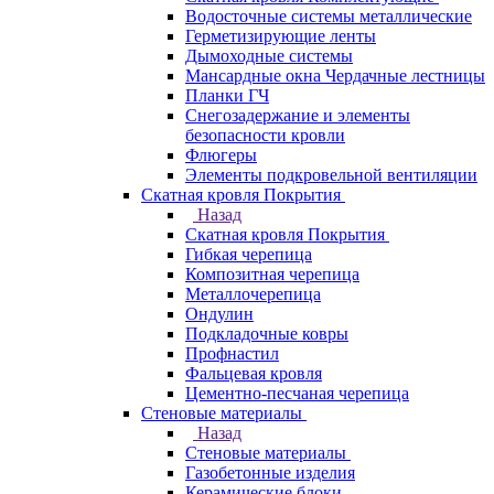
Водосточные системы металлические
Герметизирующие ленты
Дымоходные системы
Мансардные окна Чердачные лестницы
Планки ГЧ
Снегозадержание и элементы
безопасности кровли
Флюгеры
Элементы подкровельной вентиляции
Скатная кровля Покрытия
Назад
Скатная кровля Покрытия
Гибкая черепица
Композитная черепица
Металлочерепица
Ондулин
Подкладочные ковры
Профнастил
Фальцевая кровля
Цементно-песчаная черепица
Стеновые материалы
Назад
Стеновые материалы
Газобетонные изделия
Керамические блоки