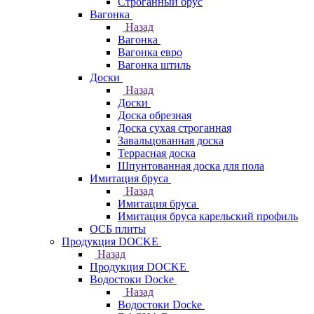
Строганный брус
Вагонка
Назад
Вагонка
Вагонка евро
Вагонка штиль
Доски
Назад
Доски
Доска обрезная
Доска сухая строганная
Завальцованная доска
Террасная доска
Шпунтованная доска для пола
Имитация бруса
Назад
Имитация бруса
Имитация бруса карельский профиль
ОСБ плиты
Продукция DOCKE
Назад
Продукция DOCKE
Водостоки Docke
Назад
Водостоки Docke