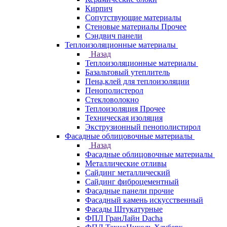
Кирпич
Сопутствующие материалы
Стеновые материалы Прочее
Сэндвич панели
Теплоизоляционные материалы
Назад
Теплоизоляционные материалы
Базальтовый утеплитель
Пена,клей для теплоизоляции
Пенополистерол
Стекловолокно
Теплоизоляция Прочее
Техническая изоляция
Экструзионный пенополистирол
Фасадные облицовочные материалы
Назад
Фасадные облицовочные материалы
Металлические отливы
Сайдинг металлический
Сайдинг фиброцементный
Фасадные панели прочие
Фасадный камень искусственный
Фасады Штукатурные
ФПЛ ГранЛайн Dacha