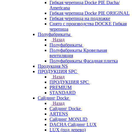
Гибкая черепица Docke PIE Dacha/
Americana
Гибкая черепица Docke PIE ОRIGINАL
Гибкая черепица на подложке
Снято с производства DOCKE Гибкая
черепица
Полуфабрикаты
Назад
Полуфабрикаты
Полуфабрикаты Кровельная
вентиляция
Полуфабрикаты Фасадная плитка
Продукция NS
ПРОДУКЦИЯ SPC
Назад
ПРОДУКЦИЯ SPC
PREMIUM
STANDARD
Сайдинг Docke
Назад
Сайдинг Docke
ARTENS
Cайдинг MONLID
DACHA Сайдинг LUX
LUX (под дерево)