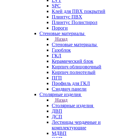
LVT
SPC
Клей для ПВХ покрытий
Плинтус ПВХ
Плинтус Полистирол
Пороги
Стеновые материалы
Назад
Стеновые материалы
Газоблок
ГКЛ
Керамический блок
Кирпич облицовочный
Кирпич полнотелый
ПГП
Профиль для ГКЛ
Сэндвич панели
Столярные изделия
Назад
Столярные изделия
ДВП
ДСП
Лестницы чердачные и
комплектующие
МДВП