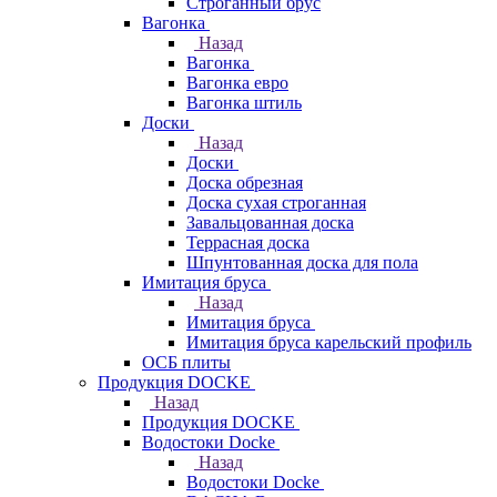
Строганный брус
Вагонка
Назад
Вагонка
Вагонка евро
Вагонка штиль
Доски
Назад
Доски
Доска обрезная
Доска сухая строганная
Завальцованная доска
Террасная доска
Шпунтованная доска для пола
Имитация бруса
Назад
Имитация бруса
Имитация бруса карельский профиль
ОСБ плиты
Продукция DOCKE
Назад
Продукция DOCKE
Водостоки Docke
Назад
Водостоки Docke