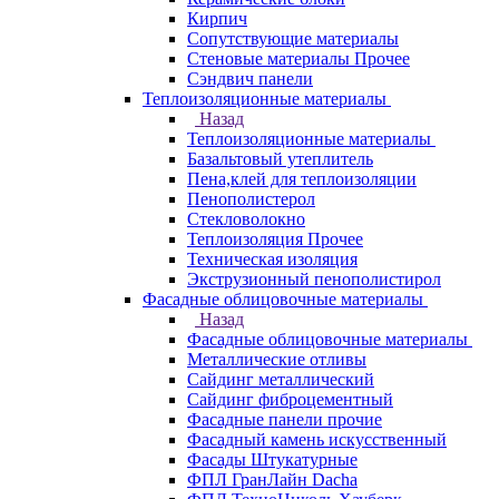
Кирпич
Сопутствующие материалы
Стеновые материалы Прочее
Сэндвич панели
Теплоизоляционные материалы
Назад
Теплоизоляционные материалы
Базальтовый утеплитель
Пена,клей для теплоизоляции
Пенополистерол
Стекловолокно
Теплоизоляция Прочее
Техническая изоляция
Экструзионный пенополистирол
Фасадные облицовочные материалы
Назад
Фасадные облицовочные материалы
Металлические отливы
Сайдинг металлический
Сайдинг фиброцементный
Фасадные панели прочие
Фасадный камень искусственный
Фасады Штукатурные
ФПЛ ГранЛайн Dacha