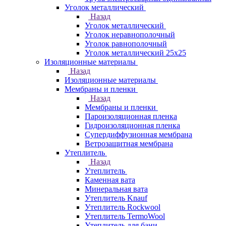
Уголок металлический
Назад
Уголок металлический
Уголок неравнополочный
Уголок равнополочный
Уголок металлический 25х25
Изоляционные материалы
Назад
Изоляционные материалы
Мембраны и пленки
Назад
Мембраны и пленки
Пароизоляционная пленка
Гидроизоляционная пленка
Супердиффузионная мембрана
Ветрозащитная мембрана
Утеплитель
Назад
Утеплитель
Каменная вата
Минеральная вата
Утеплитель Knauf
Утеплитель Rockwool
Утеплитель TermoWool
Утеплитель для бани