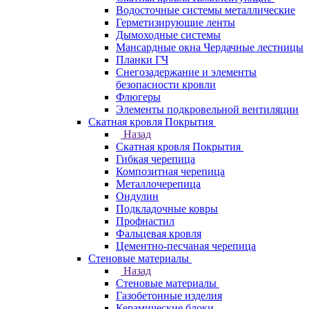
Водосточные системы металлические
Герметизирующие ленты
Дымоходные системы
Мансардные окна Чердачные лестницы
Планки ГЧ
Снегозадержание и элементы
безопасности кровли
Флюгеры
Элементы подкровельной вентиляции
Скатная кровля Покрытия
Назад
Скатная кровля Покрытия
Гибкая черепица
Композитная черепица
Металлочерепица
Ондулин
Подкладочные ковры
Профнастил
Фальцевая кровля
Цементно-песчаная черепица
Стеновые материалы
Назад
Стеновые материалы
Газобетонные изделия
Керамические блоки