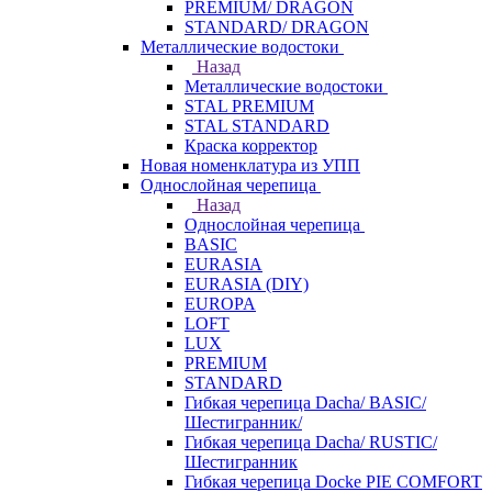
PREMIUM/ DRAGON
STANDARD/ DRAGON
Металлические водостоки
Назад
Металлические водостоки
STAL PREMIUM
STAL STANDARD
Краска корректор
Новая номенклатура из УПП
Однослойная черепица
Назад
Однослойная черепица
BASIC
EURASIA
EURASIA (DIY)
EUROPA
LOFT
LUX
PREMIUM
STANDARD
Гибкая черепица Dacha/ BASIC/
Шестигранник/
Гибкая черепица Dacha/ RUSTIC/
Шестигранник
Гибкая черепица Docke PIE COMFORT