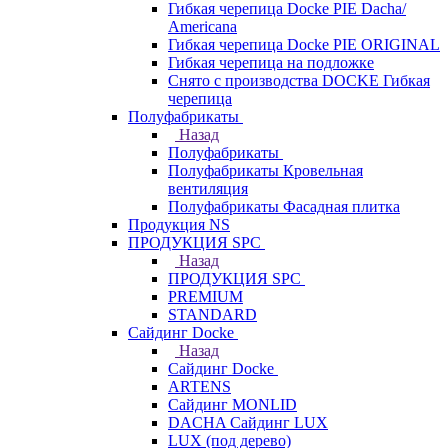
Гибкая черепица Docke PIE Dacha/
Americana
Гибкая черепица Docke PIE ОRIGINАL
Гибкая черепица на подложке
Снято с производства DOCKE Гибкая
черепица
Полуфабрикаты
Назад
Полуфабрикаты
Полуфабрикаты Кровельная
вентиляция
Полуфабрикаты Фасадная плитка
Продукция NS
ПРОДУКЦИЯ SPC
Назад
ПРОДУКЦИЯ SPC
PREMIUM
STANDARD
Сайдинг Docke
Назад
Сайдинг Docke
ARTENS
Cайдинг MONLID
DACHA Сайдинг LUX
LUX (под дерево)