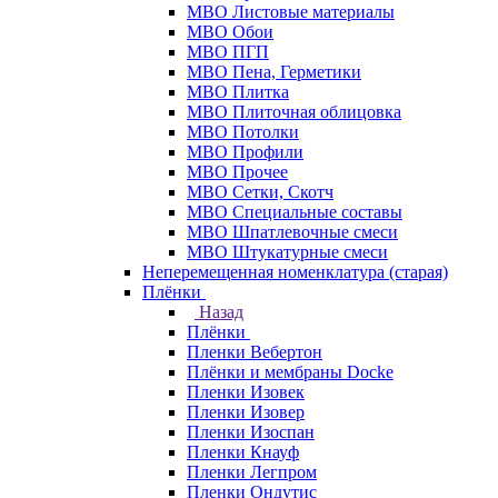
МВО Листовые материалы
МВО Обои
МВО ПГП
МВО Пена, Герметики
МВО Плитка
МВО Плиточная облицовка
МВО Потолки
МВО Профили
МВО Прочее
МВО Сетки, Скотч
МВО Специальные составы
МВО Шпатлевочные смеси
МВО Штукатурные смеси
Неперемещенная номенклатура (старая)
Плёнки
Назад
Плёнки
Пленки Вебертон
Плёнки и мембраны Docke
Пленки Изовек
Пленки Изовер
Пленки Изоспан
Пленки Кнауф
Пленки Легпром
Пленки Ондутис