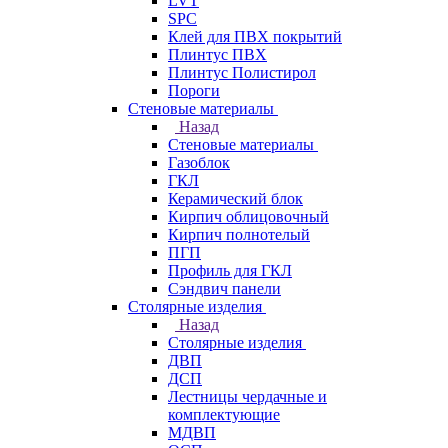
LVT
SPC
Клей для ПВХ покрытий
Плинтус ПВХ
Плинтус Полистирол
Пороги
Стеновые материалы
Назад
Стеновые материалы
Газоблок
ГКЛ
Керамический блок
Кирпич облицовочный
Кирпич полнотелый
ПГП
Профиль для ГКЛ
Сэндвич панели
Столярные изделия
Назад
Столярные изделия
ДВП
ДСП
Лестницы чердачные и
комплектующие
МДВП