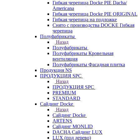
Гибкая черепица Docke PIE Dacha/
Americana
Гибкая черепица Docke PIE ОRIGINАL
Гибкая черепица на подложке
Снято с производства DOCKE Гибкая
черепица
Полуфабрикаты
Назад
Полуфабрикаты
Полуфабрикаты Кровельная
вентиляция
Полуфабрикаты Фасадная плитка
Продукция NS
ПРОДУКЦИЯ SPC
Назад
ПРОДУКЦИЯ SPC
PREMIUM
STANDARD
Сайдинг Docke
Назад
Сайдинг Docke
ARTENS
Cайдинг MONLID
DACHA Сайдинг LUX
LUX (под дерево)