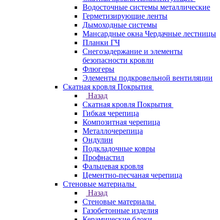
Водосточные системы металлические
Герметизирующие ленты
Дымоходные системы
Мансардные окна Чердачные лестницы
Планки ГЧ
Снегозадержание и элементы
безопасности кровли
Флюгеры
Элементы подкровельной вентиляции
Скатная кровля Покрытия
Назад
Скатная кровля Покрытия
Гибкая черепица
Композитная черепица
Металлочерепица
Ондулин
Подкладочные ковры
Профнастил
Фальцевая кровля
Цементно-песчаная черепица
Стеновые материалы
Назад
Стеновые материалы
Газобетонные изделия
Керамические блоки