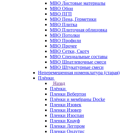
МВО Листовые материалы
МВО Обои
МВО ПГП
МВО Пена, Герметики
МВО Плитка
МВО Плиточная облицовка
МВО Потолки
МВО Профили
МВО Прочее
МВО Сетки, Скотч
МВО Специальные составы
МВО Шпатлевочные смеси
МВО Штукатурные смеси
Неперемещенная номенклатура (старая)
Плёнки
Назад
Плёнки
Пленки Вебертон
Плёнки и мембраны Docke
Пленки Изовек
Пленки Изовер
Пленки Изоспан
Пленки Кнауф
Пленки Легпром
Пленки Ондутис