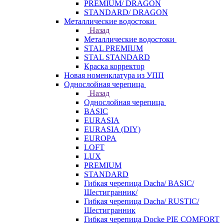
PREMIUM/ DRAGON
STANDARD/ DRAGON
Металлические водостоки
Назад
Металлические водостоки
STAL PREMIUM
STAL STANDARD
Краска корректор
Новая номенклатура из УПП
Однослойная черепица
Назад
Однослойная черепица
BASIC
EURASIA
EURASIA (DIY)
EUROPA
LOFT
LUX
PREMIUM
STANDARD
Гибкая черепица Dacha/ BASIC/
Шестигранник/
Гибкая черепица Dacha/ RUSTIC/
Шестигранник
Гибкая черепица Docke PIE COMFORT