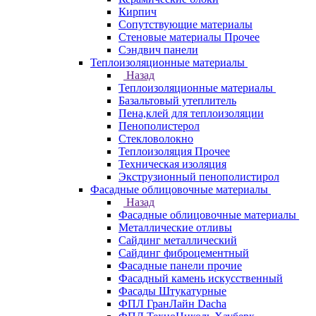
Кирпич
Сопутствующие материалы
Стеновые материалы Прочее
Сэндвич панели
Теплоизоляционные материалы
Назад
Теплоизоляционные материалы
Базальтовый утеплитель
Пена,клей для теплоизоляции
Пенополистерол
Стекловолокно
Теплоизоляция Прочее
Техническая изоляция
Экструзионный пенополистирол
Фасадные облицовочные материалы
Назад
Фасадные облицовочные материалы
Металлические отливы
Сайдинг металлический
Сайдинг фиброцементный
Фасадные панели прочие
Фасадный камень искусственный
Фасады Штукатурные
ФПЛ ГранЛайн Dacha