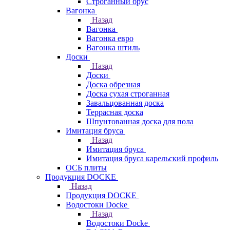
Строганный брус
Вагонка
Назад
Вагонка
Вагонка евро
Вагонка штиль
Доски
Назад
Доски
Доска обрезная
Доска сухая строганная
Завальцованная доска
Террасная доска
Шпунтованная доска для пола
Имитация бруса
Назад
Имитация бруса
Имитация бруса карельский профиль
ОСБ плиты
Продукция DOCKE
Назад
Продукция DOCKE
Водостоки Docke
Назад
Водостоки Docke