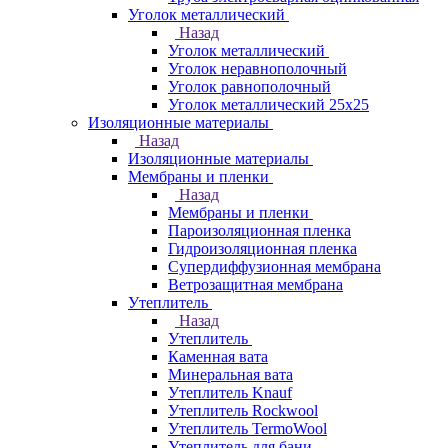
Уголок металлический
Назад
Уголок металлический
Уголок неравнополочный
Уголок равнополочный
Уголок металлический 25х25
Изоляционные материалы
Назад
Изоляционные материалы
Мембраны и пленки
Назад
Мембраны и пленки
Пароизоляционная пленка
Гидроизоляционная пленка
Супердиффузионная мембрана
Ветрозащитная мембрана
Утеплитель
Назад
Утеплитель
Каменная вата
Минеральная вата
Утеплитель Knauf
Утеплитель Rockwool
Утеплитель TermoWool
Утеплитель для бани