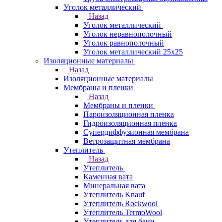
Уголок металлический
Назад
Уголок металлический
Уголок неравнополочный
Уголок равнополочный
Уголок металлический 25х25
Изоляционные материалы
Назад
Изоляционные материалы
Мембраны и пленки
Назад
Мембраны и пленки
Пароизоляционная пленка
Гидроизоляционная пленка
Супердиффузионная мембрана
Ветрозащитная мембрана
Утеплитель
Назад
Утеплитель
Каменная вата
Минеральная вата
Утеплитель Knauf
Утеплитель Rockwool
Утеплитель TermoWool
Утеплитель для бани