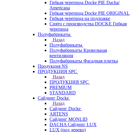
Гибкая черепица Docke PIE Dacha/
Americana
Гибкая черепица Docke PIE ОRIGINАL
Гибкая черепица на подложке
Снято с производства DOCKE Гибкая
черепица
Полуфабрикаты
Назад
Полуфабрикаты
Полуфабрикаты Кровельная
вентиляция
Полуфабрикаты Фасадная плитка
Продукция NS
ПРОДУКЦИЯ SPC
Назад
ПРОДУКЦИЯ SPC
PREMIUM
STANDARD
Сайдинг Docke
Назад
Сайдинг Docke
ARTENS
Cайдинг MONLID
DACHA Сайдинг LUX
LUX (под дерево)