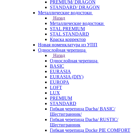
PREMIUM/ DRAGON
STANDARD/ DRAGON
Металлические водостоки
Назад
Металлические водостоки
STAL PREMIUM
STAL STANDARD
Краска корректор
Новая номенклатура из УПП
Однослойная черепица
Назад
Однослойная черепица
BASIC
EURASIA
EURASIA (DIY)
EUROPA
LOFT
LUX
PREMIUM
STANDARD
Гибкая черепица Dacha/ BASIC/
Шестигранник/
Гибкая черепица Dacha/ RUSTIC/
Шестигранник
Гибкая черепица Docke PIE COMFORT