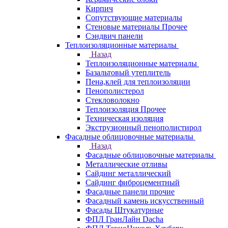
Кирпич
Сопутствующие материалы
Стеновые материалы Прочее
Сэндвич панели
Теплоизоляционные материалы
Назад
Теплоизоляционные материалы
Базальтовый утеплитель
Пена,клей для теплоизоляции
Пенополистерол
Стекловолокно
Теплоизоляция Прочее
Техническая изоляция
Экструзионный пенополистирол
Фасадные облицовочные материалы
Назад
Фасадные облицовочные материалы
Металлические отливы
Сайдинг металлический
Сайдинг фиброцементный
Фасадные панели прочие
Фасадный камень искусственный
Фасады Штукатурные
ФПЛ ГранЛайн Dacha