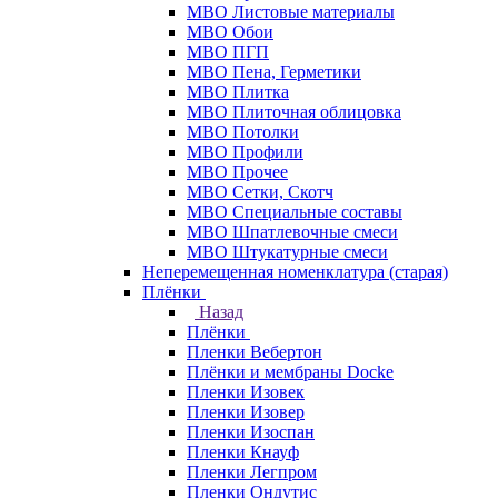
МВО Листовые материалы
МВО Обои
МВО ПГП
МВО Пена, Герметики
МВО Плитка
МВО Плиточная облицовка
МВО Потолки
МВО Профили
МВО Прочее
МВО Сетки, Скотч
МВО Специальные составы
МВО Шпатлевочные смеси
МВО Штукатурные смеси
Неперемещенная номенклатура (старая)
Плёнки
Назад
Плёнки
Пленки Вебертон
Плёнки и мембраны Docke
Пленки Изовек
Пленки Изовер
Пленки Изоспан
Пленки Кнауф
Пленки Легпром
Пленки Ондутис