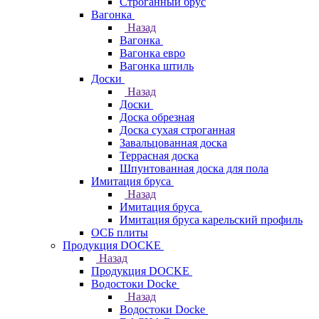
Строганный брус
Вагонка
Назад
Вагонка
Вагонка евро
Вагонка штиль
Доски
Назад
Доски
Доска обрезная
Доска сухая строганная
Завальцованная доска
Террасная доска
Шпунтованная доска для пола
Имитация бруса
Назад
Имитация бруса
Имитация бруса карельский профиль
ОСБ плиты
Продукция DOCKE
Назад
Продукция DOCKE
Водостоки Docke
Назад
Водостоки Docke