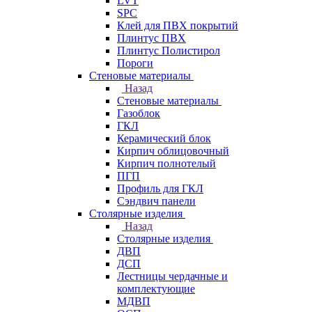
LVT
SPC
Клей для ПВХ покрытий
Плинтус ПВХ
Плинтус Полистирол
Пороги
Стеновые материалы
Назад
Стеновые материалы
Газоблок
ГКЛ
Керамический блок
Кирпич облицовочный
Кирпич полнотелый
ПГП
Профиль для ГКЛ
Сэндвич панели
Столярные изделия
Назад
Столярные изделия
ДВП
ДСП
Лестницы чердачные и
комплектующие
МДВП