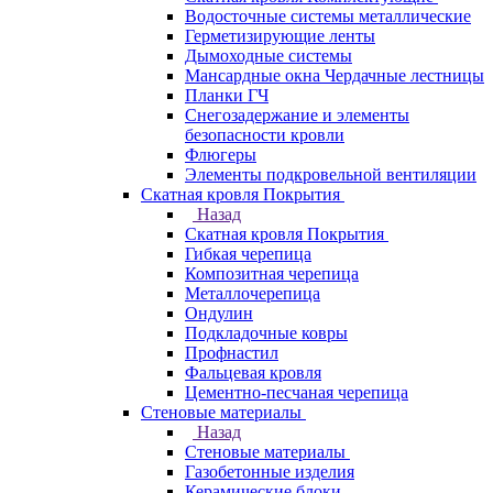
Водосточные системы металлические
Герметизирующие ленты
Дымоходные системы
Мансардные окна Чердачные лестницы
Планки ГЧ
Снегозадержание и элементы
безопасности кровли
Флюгеры
Элементы подкровельной вентиляции
Скатная кровля Покрытия
Назад
Скатная кровля Покрытия
Гибкая черепица
Композитная черепица
Металлочерепица
Ондулин
Подкладочные ковры
Профнастил
Фальцевая кровля
Цементно-песчаная черепица
Стеновые материалы
Назад
Стеновые материалы
Газобетонные изделия
Керамические блоки