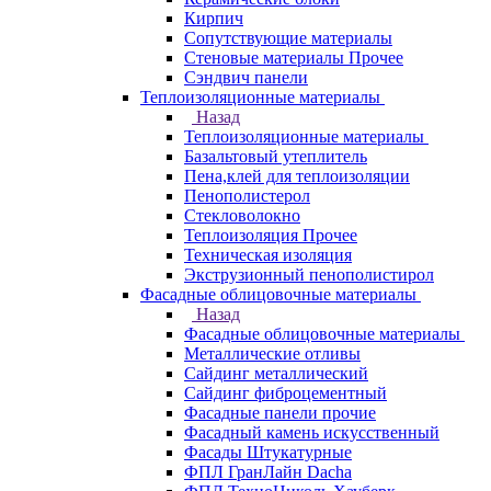
Кирпич
Сопутствующие материалы
Стеновые материалы Прочее
Сэндвич панели
Теплоизоляционные материалы
Назад
Теплоизоляционные материалы
Базальтовый утеплитель
Пена,клей для теплоизоляции
Пенополистерол
Стекловолокно
Теплоизоляция Прочее
Техническая изоляция
Экструзионный пенополистирол
Фасадные облицовочные материалы
Назад
Фасадные облицовочные материалы
Металлические отливы
Сайдинг металлический
Сайдинг фиброцементный
Фасадные панели прочие
Фасадный камень искусственный
Фасады Штукатурные
ФПЛ ГранЛайн Dacha