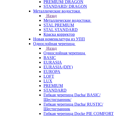
PREMIUM/ DRAGON
STANDARD/ DRAGON
Металлические водостоки
Назад
Металлические водостоки
STAL PREMIUM
STAL STANDARD
Краска корректор
Новая номенклатура из УПП
Однослойная черепица
Назад
Однослойная черепица
BASIC
EURASIA
EURASIA (DIY)
EUROPA
LOFT
LUX
PREMIUM
STANDARD
Гибкая черепица Dacha/ BASIC/
Шестигранник/
Гибкая черепица Dacha/ RUSTIC/
Шестигранник
Гибкая черепица Docke PIE COMFORT