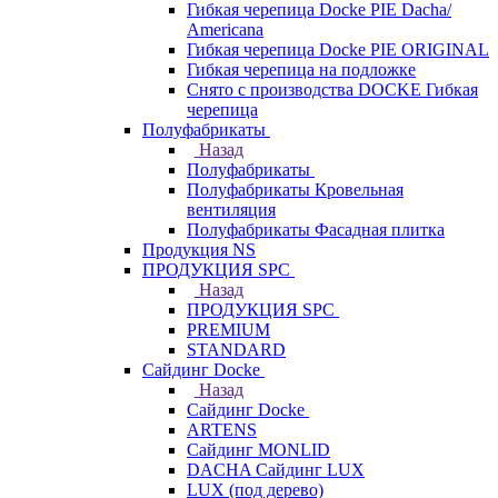
Гибкая черепица Docke PIE Dacha/
Americana
Гибкая черепица Docke PIE ОRIGINАL
Гибкая черепица на подложке
Снято с производства DOCKE Гибкая
черепица
Полуфабрикаты
Назад
Полуфабрикаты
Полуфабрикаты Кровельная
вентиляция
Полуфабрикаты Фасадная плитка
Продукция NS
ПРОДУКЦИЯ SPC
Назад
ПРОДУКЦИЯ SPC
PREMIUM
STANDARD
Сайдинг Docke
Назад
Сайдинг Docke
ARTENS
Cайдинг MONLID
DACHA Сайдинг LUX
LUX (под дерево)