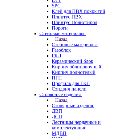
LVT
SPC
Клей для ПВХ покрытий
Плинтус ПВХ
Плинтус Полистирол
Пороги
Стеновые материалы
Назад
Стеновые материалы
Газоблок
ГКЛ
Керамический блок
Кирпич облицовочный
Кирпич полнотелый
ПГП
Профиль для ГКЛ
Сэндвич панели
Столярные изделия
Назад
Столярные изделия
ДВП
ДСП
Лестницы чердачные и
комплектующие
МДВП