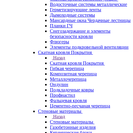
Водосточные системы металлические
Герметизирующие ленты
Дымоходные системы
Мансардные окна Чердачные лестницы
Планки ГЧ
Снегозадержание и элементы
безопасности кровли
Флюгеры
Элементы подкровельной вентиляции
Скатная кровля Покрытия
Назад
Скатная кровля Покрытия
Гибкая черепица
Композитная черепица
Металлочерепица
Ондулин
Подкладочные ковры
Профнастил
Фальцевая кровля
Цементно-песчаная черепица
Стеновые материалы
Назад
Стеновые материалы
Газобетонные изделия
Керамические блоки