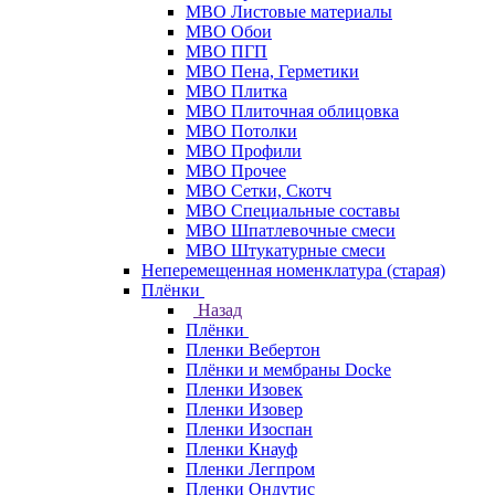
МВО Листовые материалы
МВО Обои
МВО ПГП
МВО Пена, Герметики
МВО Плитка
МВО Плиточная облицовка
МВО Потолки
МВО Профили
МВО Прочее
МВО Сетки, Скотч
МВО Специальные составы
МВО Шпатлевочные смеси
МВО Штукатурные смеси
Неперемещенная номенклатура (старая)
Плёнки
Назад
Плёнки
Пленки Вебертон
Плёнки и мембраны Docke
Пленки Изовек
Пленки Изовер
Пленки Изоспан
Пленки Кнауф
Пленки Легпром
Пленки Ондутис