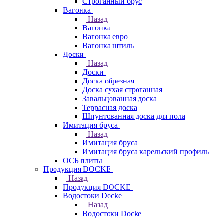
Строганный брус
Вагонка
Назад
Вагонка
Вагонка евро
Вагонка штиль
Доски
Назад
Доски
Доска обрезная
Доска сухая строганная
Завальцованная доска
Террасная доска
Шпунтованная доска для пола
Имитация бруса
Назад
Имитация бруса
Имитация бруса карельский профиль
ОСБ плиты
Продукция DOCKE
Назад
Продукция DOCKE
Водостоки Docke
Назад
Водостоки Docke