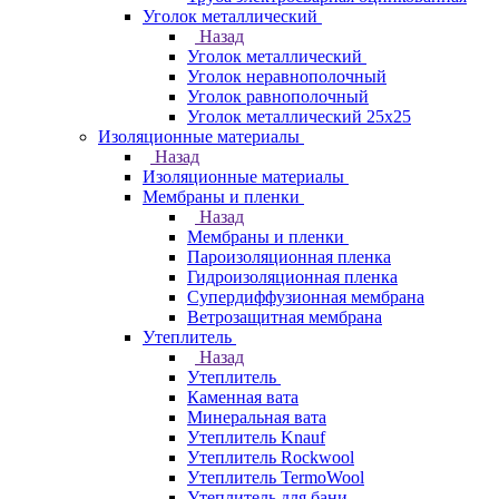
Уголок металлический
Назад
Уголок металлический
Уголок неравнополочный
Уголок равнополочный
Уголок металлический 25х25
Изоляционные материалы
Назад
Изоляционные материалы
Мембраны и пленки
Назад
Мембраны и пленки
Пароизоляционная пленка
Гидроизоляционная пленка
Супердиффузионная мембрана
Ветрозащитная мембрана
Утеплитель
Назад
Утеплитель
Каменная вата
Минеральная вата
Утеплитель Knauf
Утеплитель Rockwool
Утеплитель TermoWool
Утеплитель для бани