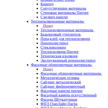
Кирпич
Сопутствующие материалы
Стеновые материалы Прочее
Сэндвич панели
Теплоизоляционные материалы
Назад
Теплоизоляционные материалы
Базальтовый утеплитель
Пена,клей для теплоизоляции
Пенополистерол
Стекловолокно
Теплоизоляция Прочее
Техническая изоляция
Экструзионный пенополистирол
Фасадные облицовочные материалы
Назад
Фасадные облицовочные материалы
Металлические отливы
Сайдинг металлический
Сайдинг фиброцементный
Фасадные панели прочие
Фасадный камень искусственный
Фасады Штукатурные
ФПЛ ГранЛайн Dacha