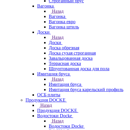
Строганный брус
Вагонка
Назад
Вагонка
Вагонка евро
Вагонка штиль
Доски
Назад
Доски
Доска обрезная
Доска сухая строганная
Завальцованная доска
Террасная доска
Шпунтованная доска для пола
Имитация бруса
Назад
Имитация бруса
Имитация бруса карельский профиль
ОСБ плиты
Продукция DOCKE
Назад
Продукция DOCKE
Водостоки Docke
Назад
Водостоки Docke