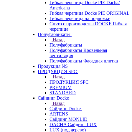
Гибкая черепица Docke PIE Dacha/
Americana
Гибкая черепица Docke PIE ОRIGINАL
Гибкая черепица на подложке
Снято с производства DOCKE Гибкая
черепица
Полуфабрикаты
Назад
Полуфабрикаты
Полуфабрикаты Кровельная
вентиляция
Полуфабрикаты Фасадная плитка
Продукция NS
ПРОДУКЦИЯ SPC
Назад
ПРОДУКЦИЯ SPC
PREMIUM
STANDARD
Сайдинг Docke
Назад
Сайдинг Docke
ARTENS
Cайдинг MONLID
DACHA Сайдинг LUX
LUX (под дерево)