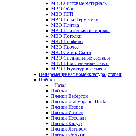
МВО Листовые материалы
МВО Обои
МВО ПГП
МВО Пена, Герметики
МВО Плитка
МВО Плиточная облицовка
МВО Потолки
МВО Профили
МВО Прочее
МВО Сетки, Скотч
МВО Специальные составы
МВО Шпатлевочные смеси
МВО Штукатурные смеси
Неперемещенная номенклатура (старая)
Плёнки
Назад
Плёнки
Пленки Вебертон
Плёнки и мембраны Docke
Пленки Изовек
Пленки Изовер
Пленки Изоспан
Пленки Кнауф
Пленки Легпром
Пленки Ондутис