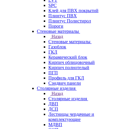
LVT
SPC
Клей для ПВХ покрытий
Плинтус ПВХ
Плинтус Полистирол
Пороги
Стеновые материалы
Назад
Стеновые материалы
Газоблок
ГКЛ
Керамический блок
Кирпич облицовочный
Кирпич полнотелый
ПГП
Профиль для ГКЛ
Сэндвич панели
Столярные изделия
Назад
Столярные изделия
ДВП
ДСП
Лестницы чердачные и
комплектующие
МДВП