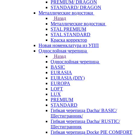
PREMIUM/ DRAGON
STANDARD/ DRAGON
Металлические водостоки
Назад
Металлические водостоки
STAL PREMIUM
STAL STANDARD
Краска корректор
Новая номенклатура из УПП
Однослойная черепица
Назад
Однослойная черепица
BASIC
EURASIA
EURASIA (DIY)
EUROPA
LOFT
LUX
PREMIUM
STANDARD
Гибкая черепица Dacha/ BASIC/
Шестигранник/
Гибкая черепица Dacha/ RUSTIC/
Шестигранник
Гибкая черепица Docke PIE COMFORT