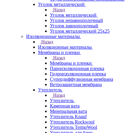
Уголок металлический
Назад
Уголок металлический
Уголок неравнополочный
Уголок равнополочный
Уголок металлический 25х25
Изоляционные материалы
Назад
Изоляционные материалы
Мембраны и пленки
Назад
Мембраны и пленки
Пароизоляционная пленка
Гидроизоляционная пленка
Супердиффузионная мембрана
Ветрозащитная мембрана
Утеплитель
Назад
Утеплитель
Каменная вата
Минеральная вата
Утеплитель Knauf
Утеплитель Rockwool
Утеплитель TermoWool
Утеплитель для бани