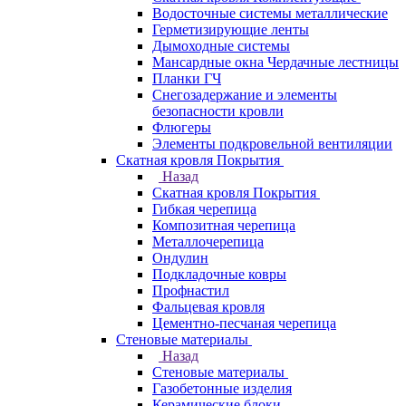
Водосточные системы металлические
Герметизирующие ленты
Дымоходные системы
Мансардные окна Чердачные лестницы
Планки ГЧ
Снегозадержание и элементы
безопасности кровли
Флюгеры
Элементы подкровельной вентиляции
Скатная кровля Покрытия
Назад
Скатная кровля Покрытия
Гибкая черепица
Композитная черепица
Металлочерепица
Ондулин
Подкладочные ковры
Профнастил
Фальцевая кровля
Цементно-песчаная черепица
Стеновые материалы
Назад
Стеновые материалы
Газобетонные изделия
Керамические блоки