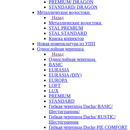
PREMIUM/ DRAGON
STANDARD/ DRAGON
Металлические водостоки
Назад
Металлические водостоки
STAL PREMIUM
STAL STANDARD
Краска корректор
Новая номенклатура из УПП
Однослойная черепица
Назад
Однослойная черепица
BASIC
EURASIA
EURASIA (DIY)
EUROPA
LOFT
LUX
PREMIUM
STANDARD
Гибкая черепица Dacha/ BASIC/
Шестигранник/
Гибкая черепица Dacha/ RUSTIC/
Шестигранник
Гибкая черепица Docke PIE COMFORT