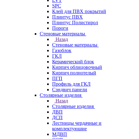
LVT
SPC
Клей для ПВХ покрытий
Плинтус ПВХ
Плинтус Полистирол
Пороги
Стеновые материалы
Назад
Стеновые материалы
Газоблок
ГКЛ
Керамический блок
Кирпич облицовочный
Кирпич полнотелый
ПГП
Профиль для ГКЛ
Сэндвич панели
Столярные изделия
Назад
Столярные изделия
ДВП
ДСП
Лестницы чердачные и
комплектующие
МДВП