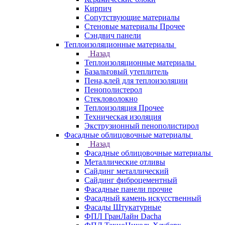
Кирпич
Сопутствующие материалы
Стеновые материалы Прочее
Сэндвич панели
Теплоизоляционные материалы
Назад
Теплоизоляционные материалы
Базальтовый утеплитель
Пена,клей для теплоизоляции
Пенополистерол
Стекловолокно
Теплоизоляция Прочее
Техническая изоляция
Экструзионный пенополистирол
Фасадные облицовочные материалы
Назад
Фасадные облицовочные материалы
Металлические отливы
Сайдинг металлический
Сайдинг фиброцементный
Фасадные панели прочие
Фасадный камень искусственный
Фасады Штукатурные
ФПЛ ГранЛайн Dacha