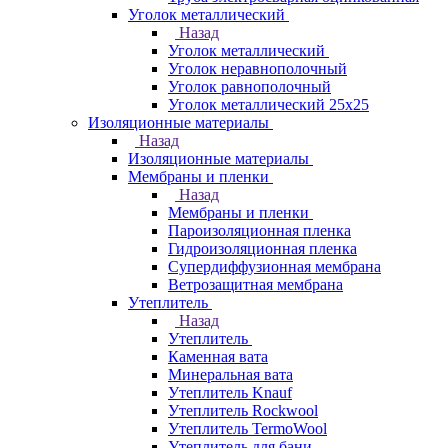
Уголок металлический
Назад
Уголок металлический
Уголок неравнополочный
Уголок равнополочный
Уголок металлический 25х25
Изоляционные материалы
Назад
Изоляционные материалы
Мембраны и пленки
Назад
Мембраны и пленки
Пароизоляционная пленка
Гидроизоляционная пленка
Супердиффузионная мембрана
Ветрозащитная мембрана
Утеплитель
Назад
Утеплитель
Каменная вата
Минеральная вата
Утеплитель Knauf
Утеплитель Rockwool
Утеплитель TermoWool
Утеплитель для бани