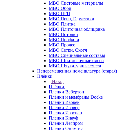
МВО Листовые материалы
МВО Обои
МВО ПГП
МВО Пена, Герметики
МВО Плитка
МВО Плиточная облицовка
МВО Потолки
МВО Профили
МВО Прочее
МВО Сетки, Скотч
МВО Специальные составы
МВО Шпатлевочные смеси
МВО Штукатурные смеси
Неперемещенная номенклатура (старая)
Плёнки
Назад
Плёнки
Пленки Вебертон
Плёнки и мембраны Docke
Пленки Изовек
Пленки Изовер
Пленки Изоспан
Пленки Кнауф
Пленки Легпром
Пленки Ондутис