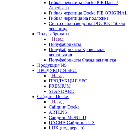
Гибкая черепица Docke PIE Dacha/
Americana
Гибкая черепица Docke PIE ОRIGINАL
Гибкая черепица на подложке
Снято с производства DOCKE Гибкая
черепица
Полуфабрикаты
Назад
Полуфабрикаты
Полуфабрикаты Кровельная
вентиляция
Полуфабрикаты Фасадная плитка
Продукция NS
ПРОДУКЦИЯ SPC
Назад
ПРОДУКЦИЯ SPC
PREMIUM
STANDARD
Сайдинг Docke
Назад
Сайдинг Docke
ARTENS
Cайдинг MONLID
DACHA Сайдинг LUX
LUX (под дерево)