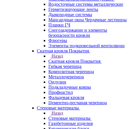
Водосточные системы металлические
Герметизирующие ленты
Дымоходные системы
Мансардные окна Чердачные лестницы
Планки ГЧ
Снегозадержание и элементы
безопасности кровли
Флюгеры
Элементы подкровельной вентиляции
Скатная кровля Покрытия
Назад
Скатная кровля Покрытия
Гибкая черепица
Композитная черепица
Металлочерепица
Ондулин
Подкладочные ковры
Профнастил
Фальцевая кровля
Цементно-песчаная черепица
Стеновые материалы
Назад
Стеновые материалы
Газобетонные изделия
Керамические блоки