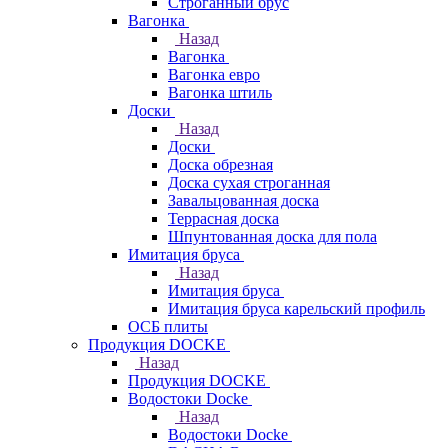
Строганный брус
Вагонка
Назад
Вагонка
Вагонка евро
Вагонка штиль
Доски
Назад
Доски
Доска обрезная
Доска сухая строганная
Завальцованная доска
Террасная доска
Шпунтованная доска для пола
Имитация бруса
Назад
Имитация бруса
Имитация бруса карельский профиль
ОСБ плиты
Продукция DOCKE
Назад
Продукция DOCKE
Водостоки Docke
Назад
Водостоки Docke