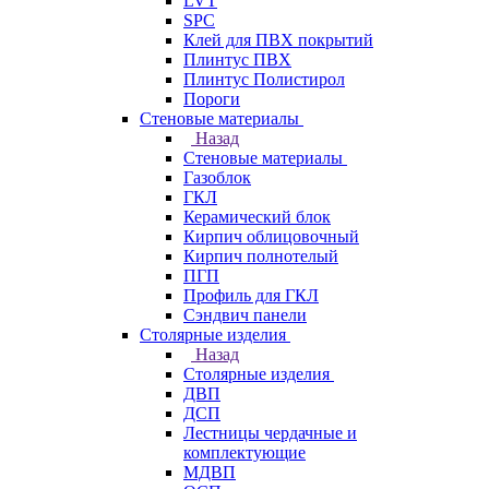
LVT
SPC
Клей для ПВХ покрытий
Плинтус ПВХ
Плинтус Полистирол
Пороги
Стеновые материалы
Назад
Стеновые материалы
Газоблок
ГКЛ
Керамический блок
Кирпич облицовочный
Кирпич полнотелый
ПГП
Профиль для ГКЛ
Сэндвич панели
Столярные изделия
Назад
Столярные изделия
ДВП
ДСП
Лестницы чердачные и
комплектующие
МДВП