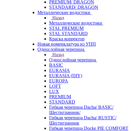
PREMIUM/ DRAGON
STANDARD/ DRAGON
Металлические водостоки
Назад
Металлические водостоки
STAL PREMIUM
STAL STANDARD
Краска корректор
Новая номенклатура из УПП
Однослойная черепица
Назад
Однослойная черепица
BASIC
EURASIA
EURASIA (DIY)
EUROPA
LOFT
LUX
PREMIUM
STANDARD
Гибкая черепица Dacha/ BASIC/
Шестигранник/
Гибкая черепица Dacha/ RUSTIC/
Шестигранник
Гибкая черепица Docke PIE COMFORT