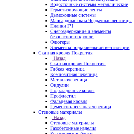
Водосточные системы металлические
Герметизирующие ленты
Дымоходные системы
Мансардные окна Чердачные лестницы
Планки ГЧ
Снегозадержание и элементы
безопасности кровли
Флюгеры
Элементы подкровельной вентиляции
Скатная кровля Покрытия
Назад
Скатная кровля Покрытия
Гибкая черепица
Композитная черепица
Металлочерепица
Ондулин
Подкладочные ковры
Профнастил
Фальцевая кровля
Цементно-песчаная черепица
Стеновые материалы
Назад
Стеновые материалы
Газобетонные изделия
Керамические блоки