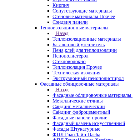
Кирпич
Сопутствующие материалы
Стеновые материалы Прочее
Сэндвич панели
Теплоизоляционные материалы
Назад
Теплоизоляционные материалы
Базальтовый утеплитель
Пена,клей для теплоизоляции
Пенополистерол
Стекловолокно
Теплоизоляция Прочее
Техническая изоляция
Экструзионный пенополистирол
Фасадные облицовочные материалы
Назад
Фасадные облицовочные материалы
Металлические отливы
Сайдинг металлический
Сайдинг фиброцементный
Фасадные панели прочие
Фасадный камень искусственный
Фасады Штукатурные
ФПЛ ГранЛайн Dacha