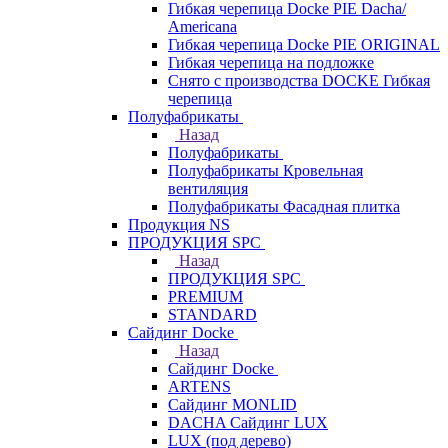
Гибкая черепица Docke PIE Dacha/
Americana
Гибкая черепица Docke PIE ОRIGINАL
Гибкая черепица на подложке
Снято с производства DOCKE Гибкая
черепица
Полуфабрикаты
Назад
Полуфабрикаты
Полуфабрикаты Кровельная
вентиляция
Полуфабрикаты Фасадная плитка
Продукция NS
ПРОДУКЦИЯ SPC
Назад
ПРОДУКЦИЯ SPC
PREMIUM
STANDARD
Сайдинг Docke
Назад
Сайдинг Docke
ARTENS
Cайдинг MONLID
DACHA Сайдинг LUX
LUX (под дерево)