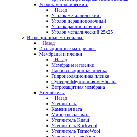
Уголок металлический
Назад
Уголок металлический
Уголок неравнополочный
Уголок равнополочный
Уголок металлический 25х25
Изоляционные материалы
Назад
Изоляционные материалы
Мембраны и пленки
Назад
Мембраны и пленки
Пароизоляционная пленка
Гидроизоляционная пленка
Супердиффузионная мембрана
Ветрозащитная мембрана
Утеплитель
Назад
Утеплитель
Каменная вата
Минеральная вата
Утеплитель Knauf
Утеплитель Rockwool
Утеплитель TermoWool
Утеплитель для бани