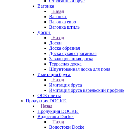
Строганный брус
Вагонка
Назад
Вагонка
Вагонка евро
Вагонка штиль
Доски
Назад
Доски
Доска обрезная
Доска сухая строганная
Завальцованная доска
Террасная доска
Шпунтованная доска для пола
Имитация бруса
Назад
Имитация бруса
Имитация бруса карельский профиль
ОСБ плиты
Продукция DOCKE
Назад
Продукция DOCKE
Водостоки Docke
Назад
Водостоки Docke