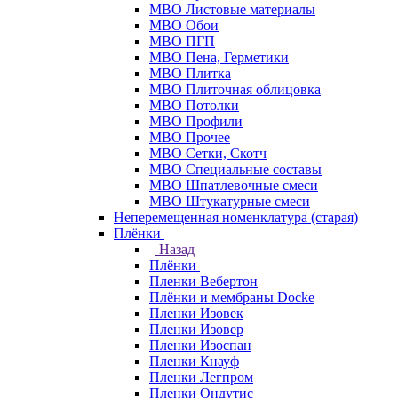
МВО Листовые материалы
МВО Обои
МВО ПГП
МВО Пена, Герметики
МВО Плитка
МВО Плиточная облицовка
МВО Потолки
МВО Профили
МВО Прочее
МВО Сетки, Скотч
МВО Специальные составы
МВО Шпатлевочные смеси
МВО Штукатурные смеси
Неперемещенная номенклатура (старая)
Плёнки
Назад
Плёнки
Пленки Вебертон
Плёнки и мембраны Docke
Пленки Изовек
Пленки Изовер
Пленки Изоспан
Пленки Кнауф
Пленки Легпром
Пленки Ондутис