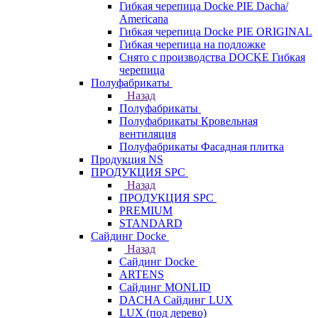
Гибкая черепица Docke PIE Dacha/
Americana
Гибкая черепица Docke PIE ОRIGINАL
Гибкая черепица на подложке
Снято с производства DOCKE Гибкая
черепица
Полуфабрикаты
Назад
Полуфабрикаты
Полуфабрикаты Кровельная
вентиляция
Полуфабрикаты Фасадная плитка
Продукция NS
ПРОДУКЦИЯ SPC
Назад
ПРОДУКЦИЯ SPC
PREMIUM
STANDARD
Сайдинг Docke
Назад
Сайдинг Docke
ARTENS
Cайдинг MONLID
DACHA Сайдинг LUX
LUX (под дерево)