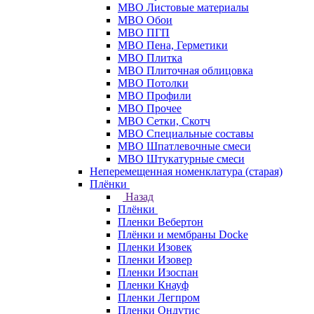
МВО Листовые материалы
МВО Обои
МВО ПГП
МВО Пена, Герметики
МВО Плитка
МВО Плиточная облицовка
МВО Потолки
МВО Профили
МВО Прочее
МВО Сетки, Скотч
МВО Специальные составы
МВО Шпатлевочные смеси
МВО Штукатурные смеси
Неперемещенная номенклатура (старая)
Плёнки
Назад
Плёнки
Пленки Вебертон
Плёнки и мембраны Docke
Пленки Изовек
Пленки Изовер
Пленки Изоспан
Пленки Кнауф
Пленки Легпром
Пленки Ондутис