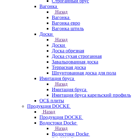
Строганный брус
Вагонка
Назад
Вагонка
Вагонка евро
Вагонка штиль
Доски
Назад
Доски
Доска обрезная
Доска сухая строганная
Завальцованная доска
Террасная доска
Шпунтованная доска для пола
Имитация бруса
Назад
Имитация бруса
Имитация бруса карельский профиль
ОСБ плиты
Продукция DOCKE
Назад
Продукция DOCKE
Водостоки Docke
Назад
Водостоки Docke