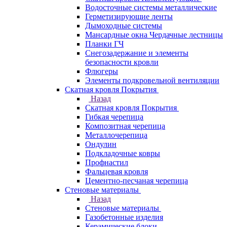
Водосточные системы металлические
Герметизирующие ленты
Дымоходные системы
Мансардные окна Чердачные лестницы
Планки ГЧ
Снегозадержание и элементы
безопасности кровли
Флюгеры
Элементы подкровельной вентиляции
Скатная кровля Покрытия
Назад
Скатная кровля Покрытия
Гибкая черепица
Композитная черепица
Металлочерепица
Ондулин
Подкладочные ковры
Профнастил
Фальцевая кровля
Цементно-песчаная черепица
Стеновые материалы
Назад
Стеновые материалы
Газобетонные изделия
Керамические блоки