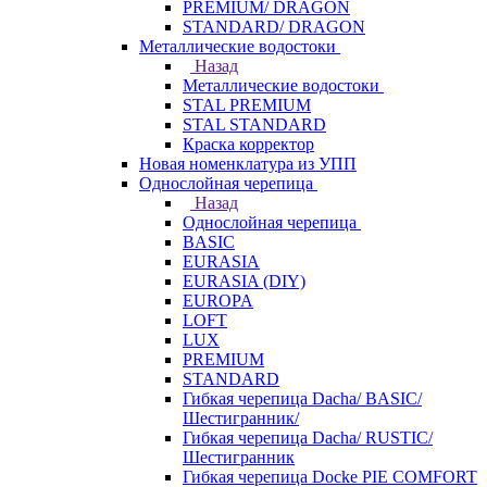
PREMIUM/ DRAGON
STANDARD/ DRAGON
Металлические водостоки
Назад
Металлические водостоки
STAL PREMIUM
STAL STANDARD
Краска корректор
Новая номенклатура из УПП
Однослойная черепица
Назад
Однослойная черепица
BASIC
EURASIA
EURASIA (DIY)
EUROPA
LOFT
LUX
PREMIUM
STANDARD
Гибкая черепица Dacha/ BASIC/
Шестигранник/
Гибкая черепица Dacha/ RUSTIC/
Шестигранник
Гибкая черепица Docke PIE COMFORT