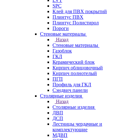
LVT
SPC
Клей для ПВХ покрытий
Плинтус ПВХ
Плинтус Полистирол
Пороги
Стеновые материалы
Назад
Стеновые материалы
Газоблок
ГКЛ
Керамический блок
Кирпич облицовочный
Кирпич полнотелый
ПГП
Профиль для ГКЛ
Сэндвич панели
Столярные изделия
Назад
Столярные изделия
ДВП
ДСП
Лестницы чердачные и
комплектующие
МДВП