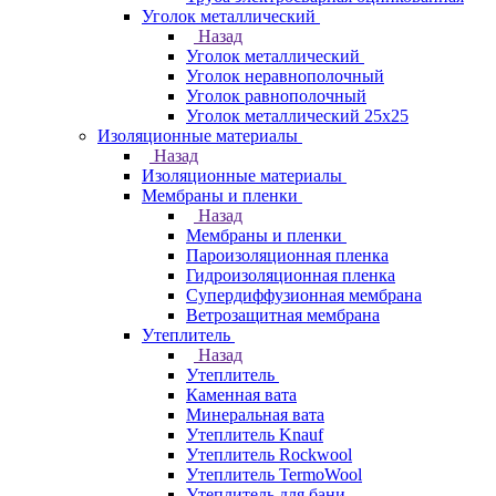
Уголок металлический
Назад
Уголок металлический
Уголок неравнополочный
Уголок равнополочный
Уголок металлический 25х25
Изоляционные материалы
Назад
Изоляционные материалы
Мембраны и пленки
Назад
Мембраны и пленки
Пароизоляционная пленка
Гидроизоляционная пленка
Супердиффузионная мембрана
Ветрозащитная мембрана
Утеплитель
Назад
Утеплитель
Каменная вата
Минеральная вата
Утеплитель Knauf
Утеплитель Rockwool
Утеплитель TermoWool
Утеплитель для бани