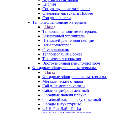
Кирпич
Сопутствующие материалы
Стеновые материалы Прочее
Сэндвич панели
Теплоизоляционные материалы
Назад
Теплоизоляционные материалы
Базальтовый утеплитель
Пена,клей для теплоизоляции
Пенополистерол
Стекловолокно
Теплоизоляция Прочее
Техническая изоляция
Экструзионный пенополистирол
Фасадные облицовочные материалы
Назад
Фасадные облицовочные материалы
Металлические отливы
Сайдинг металлический
Сайдинг фиброцементный
Фасадные панели прочие
Фасадный камень искусственный
Фасады Штукатурные
ФПЛ ГранЛайн Dacha