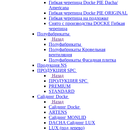
Гибкая черепица Docke PIE Dacha/
Americana
Гибкая черепица Docke PIE ОRIGINАL
Гибкая черепица на подложке
Снято с производства DOCKE Гибкая
черепица
Полуфабрикаты
Назад
Полуфабрикаты
Полуфабрикаты Кровельная
вентиляция
Полуфабрикаты Фасадная плитка
Продукция NS
ПРОДУКЦИЯ SPC
Назад
ПРОДУКЦИЯ SPC
PREMIUM
STANDARD
Сайдинг Docke
Назад
Сайдинг Docke
ARTENS
Cайдинг MONLID
DACHA Сайдинг LUX
LUX (под дерево)