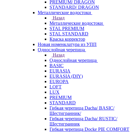
PREMIUM/ DRAGON
STANDARD/ DRAGON
Металлические водостоки
Назад
Металлические водостоки
STAL PREMIUM
STAL STANDARD
Краска корректор
Новая номенклатура из УПП
Однослойная черепица
Назад
Однослойная черепица
BASIC
EURASIA
EURASIA (DIY)
EUROPA
LOFT
LUX
PREMIUM
STANDARD
Гибкая черепица Dacha/ BASIC/
Шестигранник/
Гибкая черепица Dacha/ RUSTIC/
Шестигранник
Гибкая черепица Docke PIE COMFORT