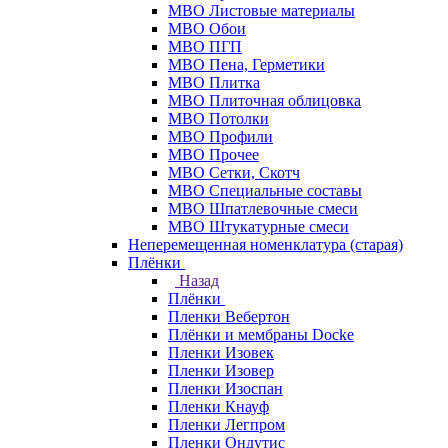
МВО Листовые материалы
МВО Обои
МВО ПГП
МВО Пена, Герметики
МВО Плитка
МВО Плиточная облицовка
МВО Потолки
МВО Профили
МВО Прочее
МВО Сетки, Скотч
МВО Специальные составы
МВО Шпатлевочные смеси
МВО Штукатурные смеси
Неперемещенная номенклатура (старая)
Плёнки
Назад
Плёнки
Пленки Вебертон
Плёнки и мембраны Docke
Пленки Изовек
Пленки Изовер
Пленки Изоспан
Пленки Кнауф
Пленки Легпром
Пленки Ондутис