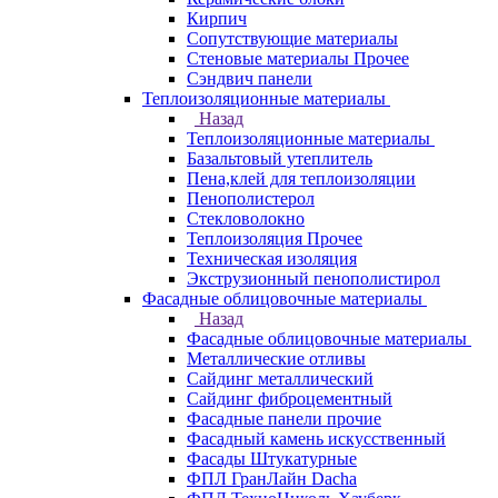
Кирпич
Сопутствующие материалы
Стеновые материалы Прочее
Сэндвич панели
Теплоизоляционные материалы
Назад
Теплоизоляционные материалы
Базальтовый утеплитель
Пена,клей для теплоизоляции
Пенополистерол
Стекловолокно
Теплоизоляция Прочее
Техническая изоляция
Экструзионный пенополистирол
Фасадные облицовочные материалы
Назад
Фасадные облицовочные материалы
Металлические отливы
Сайдинг металлический
Сайдинг фиброцементный
Фасадные панели прочие
Фасадный камень искусственный
Фасады Штукатурные
ФПЛ ГранЛайн Dacha