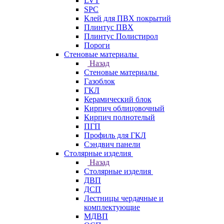
LVT
SPC
Клей для ПВХ покрытий
Плинтус ПВХ
Плинтус Полистирол
Пороги
Стеновые материалы
Назад
Стеновые материалы
Газоблок
ГКЛ
Керамический блок
Кирпич облицовочный
Кирпич полнотелый
ПГП
Профиль для ГКЛ
Сэндвич панели
Столярные изделия
Назад
Столярные изделия
ДВП
ДСП
Лестницы чердачные и
комплектующие
МДВП