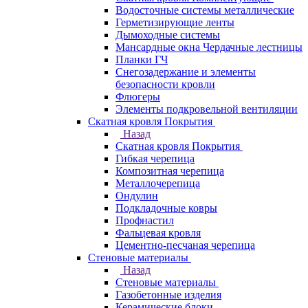
Водосточные системы металлические
Герметизирующие ленты
Дымоходные системы
Мансардные окна Чердачные лестницы
Планки ГЧ
Снегозадержание и элементы
безопасности кровли
Флюгеры
Элементы подкровельной вентиляции
Скатная кровля Покрытия
Назад
Скатная кровля Покрытия
Гибкая черепица
Композитная черепица
Металлочерепица
Ондулин
Подкладочные ковры
Профнастил
Фальцевая кровля
Цементно-песчаная черепица
Стеновые материалы
Назад
Стеновые материалы
Газобетонные изделия
Керамические блоки