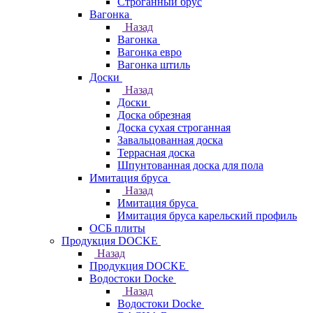
Строганный брус
Вагонка
Назад
Вагонка
Вагонка евро
Вагонка штиль
Доски
Назад
Доски
Доска обрезная
Доска сухая строганная
Завальцованная доска
Террасная доска
Шпунтованная доска для пола
Имитация бруса
Назад
Имитация бруса
Имитация бруса карельский профиль
ОСБ плиты
Продукция DOCKE
Назад
Продукция DOCKE
Водостоки Docke
Назад
Водостоки Docke