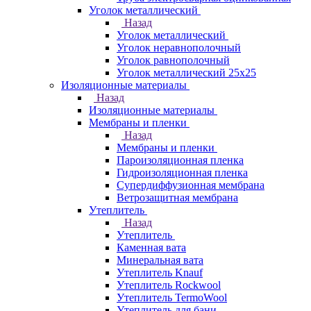
Уголок металлический
Назад
Уголок металлический
Уголок неравнополочный
Уголок равнополочный
Уголок металлический 25х25
Изоляционные материалы
Назад
Изоляционные материалы
Мембраны и пленки
Назад
Мембраны и пленки
Пароизоляционная пленка
Гидроизоляционная пленка
Супердиффузионная мембрана
Ветрозащитная мембрана
Утеплитель
Назад
Утеплитель
Каменная вата
Минеральная вата
Утеплитель Knauf
Утеплитель Rockwool
Утеплитель TermoWool
Утеплитель для бани