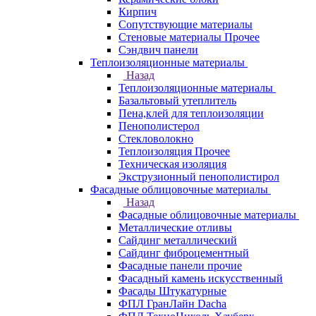
Кирпич
Сопутствующие материалы
Стеновые материалы Прочее
Сэндвич панели
Теплоизоляционные материалы
Назад
Теплоизоляционные материалы
Базальтовый утеплитель
Пена,клей для теплоизоляции
Пенополистерол
Стекловолокно
Теплоизоляция Прочее
Техническая изоляция
Экструзионный пенополистирол
Фасадные облицовочные материалы
Назад
Фасадные облицовочные материалы
Металлические отливы
Сайдинг металлический
Сайдинг фиброцементный
Фасадные панели прочие
Фасадный камень искусственный
Фасады Штукатурные
ФПЛ ГранЛайн Dacha