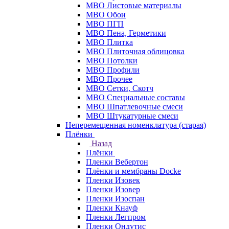
МВО Листовые материалы
МВО Обои
МВО ПГП
МВО Пена, Герметики
МВО Плитка
МВО Плиточная облицовка
МВО Потолки
МВО Профили
МВО Прочее
МВО Сетки, Скотч
МВО Специальные составы
МВО Шпатлевочные смеси
МВО Штукатурные смеси
Неперемещенная номенклатура (старая)
Плёнки
Назад
Плёнки
Пленки Вебертон
Плёнки и мембраны Docke
Пленки Изовек
Пленки Изовер
Пленки Изоспан
Пленки Кнауф
Пленки Легпром
Пленки Ондутис