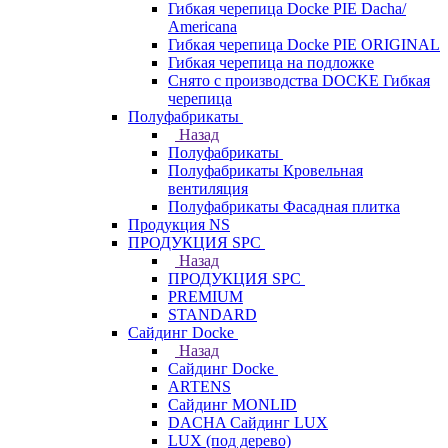
Гибкая черепица Docke PIE Dacha/
Americana
Гибкая черепица Docke PIE ОRIGINАL
Гибкая черепица на подложке
Снято с производства DOCKE Гибкая
черепица
Полуфабрикаты
Назад
Полуфабрикаты
Полуфабрикаты Кровельная
вентиляция
Полуфабрикаты Фасадная плитка
Продукция NS
ПРОДУКЦИЯ SPC
Назад
ПРОДУКЦИЯ SPC
PREMIUM
STANDARD
Сайдинг Docke
Назад
Сайдинг Docke
ARTENS
Cайдинг MONLID
DACHA Сайдинг LUX
LUX (под дерево)