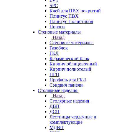
LVT
SPC
Клей для ПВХ покрытий
Плинтус ПВХ
Плинтус Полистирол
Пороги
Стеновые материалы
Назад
Стеновые материалы
Газоблок
ГКЛ
Керамический блок
Кирпич облицовочный
Кирпич полнотелый
ПГП
Профиль для ГКЛ
Сэндвич панели
Столярные изделия
Назад
Столярные изделия
ДВП
ДСП
Лестницы чердачные и
комплектующие
МДВП