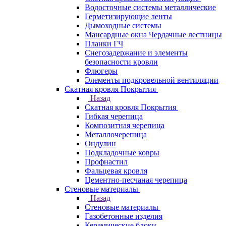
Водосточные системы металлические
Герметизирующие ленты
Дымоходные системы
Мансардные окна Чердачные лестницы
Планки ГЧ
Снегозадержание и элементы
безопасности кровли
Флюгеры
Элементы подкровельной вентиляции
Скатная кровля Покрытия
Назад
Скатная кровля Покрытия
Гибкая черепица
Композитная черепица
Металлочерепица
Ондулин
Подкладочные ковры
Профнастил
Фальцевая кровля
Цементно-песчаная черепица
Стеновые материалы
Назад
Стеновые материалы
Газобетонные изделия
Керамические блоки