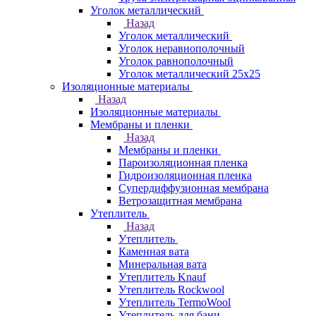
Уголок металлический
Назад
Уголок металлический
Уголок неравнополочный
Уголок равнополочный
Уголок металлический 25х25
Изоляционные материалы
Назад
Изоляционные материалы
Мембраны и пленки
Назад
Мембраны и пленки
Пароизоляционная пленка
Гидроизоляционная пленка
Супердиффузионная мембрана
Ветрозащитная мембрана
Утеплитель
Назад
Утеплитель
Каменная вата
Минеральная вата
Утеплитель Knauf
Утеплитель Rockwool
Утеплитель TermoWool
Утеплитель для бани