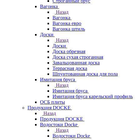
Строганный брус
Вагонка
Назад
Вагонка
Вагонка евро
Вагонка штиль
Доски
Назад
Доски
Доска обрезная
Доска сухая строганная
Завальцованная доска
Террасная доска
Шпунтованная доска для пола
Имитация бруса
Назад
Имитация бруса
Имитация бруса карельский профиль
ОСБ плиты
Продукция DOCKE
Назад
Продукция DOCKE
Водостоки Docke
Назад
Водостоки Docke