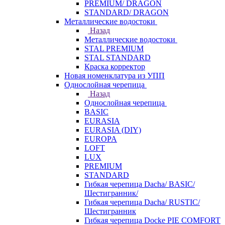
PREMIUM/ DRAGON
STANDARD/ DRAGON
Металлические водостоки
Назад
Металлические водостоки
STAL PREMIUM
STAL STANDARD
Краска корректор
Новая номенклатура из УПП
Однослойная черепица
Назад
Однослойная черепица
BASIC
EURASIA
EURASIA (DIY)
EUROPA
LOFT
LUX
PREMIUM
STANDARD
Гибкая черепица Dacha/ BASIC/
Шестигранник/
Гибкая черепица Dacha/ RUSTIC/
Шестигранник
Гибкая черепица Docke PIE COMFORT