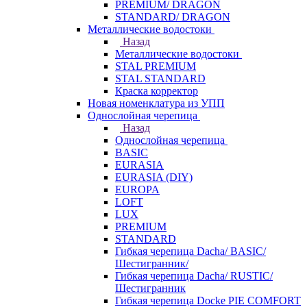
PREMIUM/ DRAGON
STANDARD/ DRAGON
Металлические водостоки
Назад
Металлические водостоки
STAL PREMIUM
STAL STANDARD
Краска корректор
Новая номенклатура из УПП
Однослойная черепица
Назад
Однослойная черепица
BASIC
EURASIA
EURASIA (DIY)
EUROPA
LOFT
LUX
PREMIUM
STANDARD
Гибкая черепица Dacha/ BASIC/
Шестигранник/
Гибкая черепица Dacha/ RUSTIC/
Шестигранник
Гибкая черепица Docke PIE COMFORT