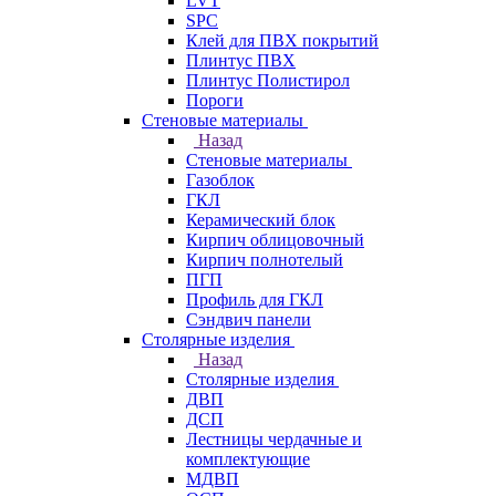
LVT
SPC
Клей для ПВХ покрытий
Плинтус ПВХ
Плинтус Полистирол
Пороги
Стеновые материалы
Назад
Стеновые материалы
Газоблок
ГКЛ
Керамический блок
Кирпич облицовочный
Кирпич полнотелый
ПГП
Профиль для ГКЛ
Сэндвич панели
Столярные изделия
Назад
Столярные изделия
ДВП
ДСП
Лестницы чердачные и
комплектующие
МДВП