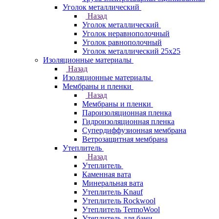
Уголок металлический
Назад
Уголок металлический
Уголок неравнополочный
Уголок равнополочный
Уголок металлический 25х25
Изоляционные материалы
Назад
Изоляционные материалы
Мембраны и пленки
Назад
Мембраны и пленки
Пароизоляционная пленка
Гидроизоляционная пленка
Супердиффузионная мембрана
Ветрозащитная мембрана
Утеплитель
Назад
Утеплитель
Каменная вата
Минеральная вата
Утеплитель Knauf
Утеплитель Rockwool
Утеплитель TermoWool
Утеплитель для бани