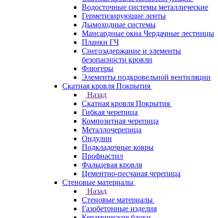
Водосточные системы металлические
Герметизирующие ленты
Дымоходные системы
Мансардные окна Чердачные лестницы
Планки ГЧ
Снегозадержание и элементы
безопасности кровли
Флюгеры
Элементы подкровельной вентиляции
Скатная кровля Покрытия
Назад
Скатная кровля Покрытия
Гибкая черепица
Композитная черепица
Металлочерепица
Ондулин
Подкладочные ковры
Профнастил
Фальцевая кровля
Цементно-песчаная черепица
Стеновые материалы
Назад
Стеновые материалы
Газобетонные изделия
Керамические блоки