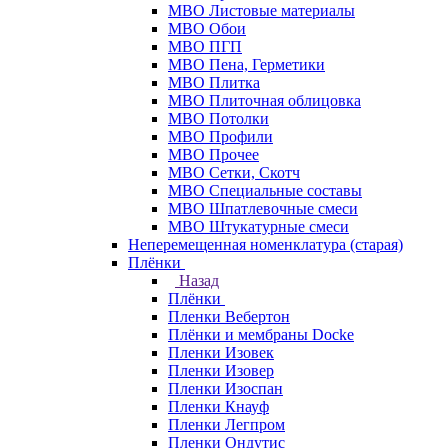
МВО Листовые материалы
МВО Обои
МВО ПГП
МВО Пена, Герметики
МВО Плитка
МВО Плиточная облицовка
МВО Потолки
МВО Профили
МВО Прочее
МВО Сетки, Скотч
МВО Специальные составы
МВО Шпатлевочные смеси
МВО Штукатурные смеси
Неперемещенная номенклатура (старая)
Плёнки
Назад
Плёнки
Пленки Вебертон
Плёнки и мембраны Docke
Пленки Изовек
Пленки Изовер
Пленки Изоспан
Пленки Кнауф
Пленки Легпром
Пленки Ондутис