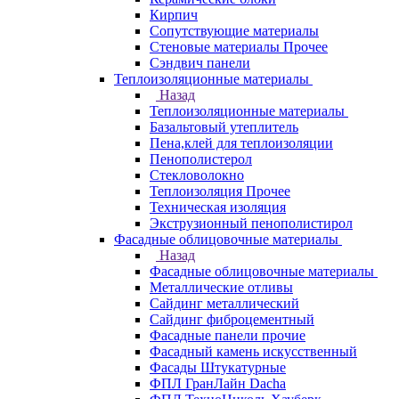
Кирпич
Сопутствующие материалы
Стеновые материалы Прочее
Сэндвич панели
Теплоизоляционные материалы
Назад
Теплоизоляционные материалы
Базальтовый утеплитель
Пена,клей для теплоизоляции
Пенополистерол
Стекловолокно
Теплоизоляция Прочее
Техническая изоляция
Экструзионный пенополистирол
Фасадные облицовочные материалы
Назад
Фасадные облицовочные материалы
Металлические отливы
Сайдинг металлический
Сайдинг фиброцементный
Фасадные панели прочие
Фасадный камень искусственный
Фасады Штукатурные
ФПЛ ГранЛайн Dacha