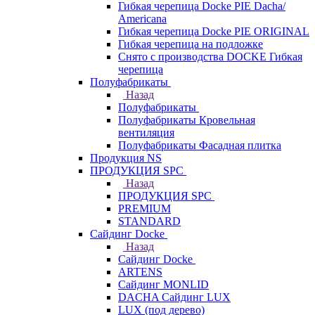
Гибкая черепица Docke PIE Dacha/
Americana
Гибкая черепица Docke PIE ОRIGINАL
Гибкая черепица на подложке
Снято с производства DOCKE Гибкая
черепица
Полуфабрикаты
Назад
Полуфабрикаты
Полуфабрикаты Кровельная
вентиляция
Полуфабрикаты Фасадная плитка
Продукция NS
ПРОДУКЦИЯ SPC
Назад
ПРОДУКЦИЯ SPC
PREMIUM
STANDARD
Сайдинг Docke
Назад
Сайдинг Docke
ARTENS
Cайдинг MONLID
DACHA Сайдинг LUX
LUX (под дерево)