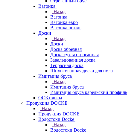
Строганный брус
Вагонка
Назад
Вагонка
Вагонка евро
Вагонка штиль
Доски
Назад
Доски
Доска обрезная
Доска сухая строганная
Завальцованная доска
Террасная доска
Шпунтованная доска для пола
Имитация бруса
Назад
Имитация бруса
Имитация бруса карельский профиль
ОСБ плиты
Продукция DOCKE
Назад
Продукция DOCKE
Водостоки Docke
Назад
Водостоки Docke