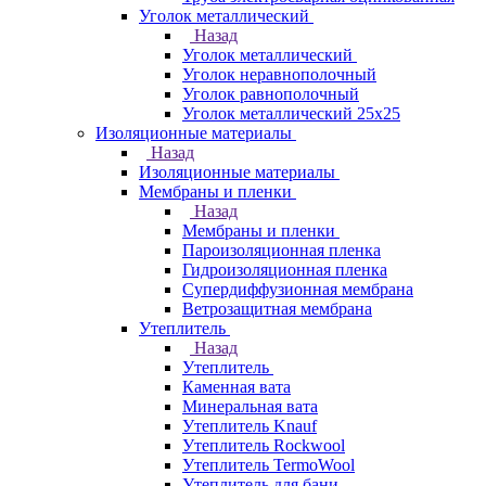
Уголок металлический
Назад
Уголок металлический
Уголок неравнополочный
Уголок равнополочный
Уголок металлический 25х25
Изоляционные материалы
Назад
Изоляционные материалы
Мембраны и пленки
Назад
Мембраны и пленки
Пароизоляционная пленка
Гидроизоляционная пленка
Супердиффузионная мембрана
Ветрозащитная мембрана
Утеплитель
Назад
Утеплитель
Каменная вата
Минеральная вата
Утеплитель Knauf
Утеплитель Rockwool
Утеплитель TermoWool
Утеплитель для бани