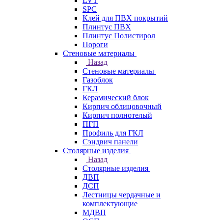
LVT
SPC
Клей для ПВХ покрытий
Плинтус ПВХ
Плинтус Полистирол
Пороги
Стеновые материалы
Назад
Стеновые материалы
Газоблок
ГКЛ
Керамический блок
Кирпич облицовочный
Кирпич полнотелый
ПГП
Профиль для ГКЛ
Сэндвич панели
Столярные изделия
Назад
Столярные изделия
ДВП
ДСП
Лестницы чердачные и
комплектующие
МДВП