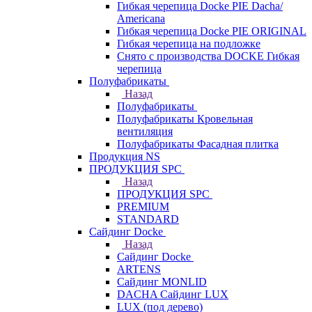
Гибкая черепица Docke PIE Dacha/
Americana
Гибкая черепица Docke PIE ОRIGINАL
Гибкая черепица на подложке
Снято с производства DOCKE Гибкая
черепица
Полуфабрикаты
Назад
Полуфабрикаты
Полуфабрикаты Кровельная
вентиляция
Полуфабрикаты Фасадная плитка
Продукция NS
ПРОДУКЦИЯ SPC
Назад
ПРОДУКЦИЯ SPC
PREMIUM
STANDARD
Сайдинг Docke
Назад
Сайдинг Docke
ARTENS
Cайдинг MONLID
DACHA Сайдинг LUX
LUX (под дерево)