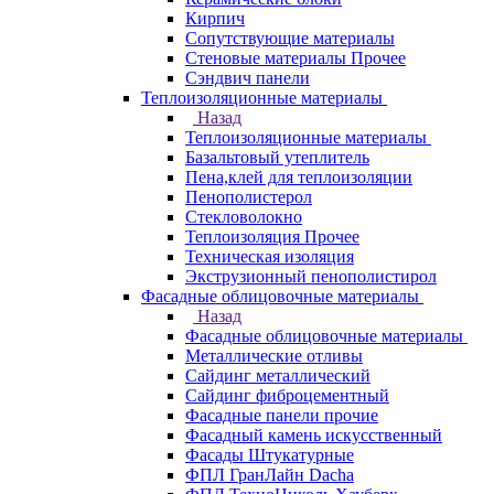
Кирпич
Сопутствующие материалы
Стеновые материалы Прочее
Сэндвич панели
Теплоизоляционные материалы
Назад
Теплоизоляционные материалы
Базальтовый утеплитель
Пена,клей для теплоизоляции
Пенополистерол
Стекловолокно
Теплоизоляция Прочее
Техническая изоляция
Экструзионный пенополистирол
Фасадные облицовочные материалы
Назад
Фасадные облицовочные материалы
Металлические отливы
Сайдинг металлический
Сайдинг фиброцементный
Фасадные панели прочие
Фасадный камень искусственный
Фасады Штукатурные
ФПЛ ГранЛайн Dacha