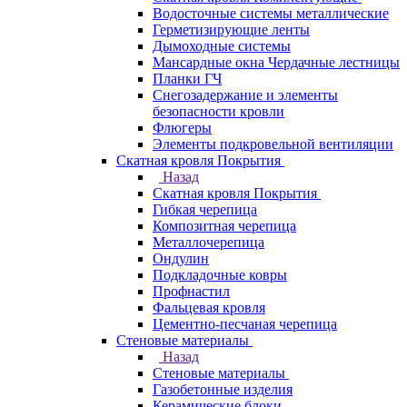
Водосточные системы металлические
Герметизирующие ленты
Дымоходные системы
Мансардные окна Чердачные лестницы
Планки ГЧ
Снегозадержание и элементы
безопасности кровли
Флюгеры
Элементы подкровельной вентиляции
Скатная кровля Покрытия
Назад
Скатная кровля Покрытия
Гибкая черепица
Композитная черепица
Металлочерепица
Ондулин
Подкладочные ковры
Профнастил
Фальцевая кровля
Цементно-песчаная черепица
Стеновые материалы
Назад
Стеновые материалы
Газобетонные изделия
Керамические блоки