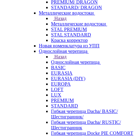
PREMIUM/ DRAGON
STANDARD/ DRAGON
Металлические водостоки
Назад
Металлические водостоки
STAL PREMIUM
STAL STANDARD
Краска корректор
Новая номенклатура из УПП
Однослойная черепица
Назад
Однослойная черепица
BASIC
EURASIA
EURASIA (DIY)
EUROPA
LOFT
LUX
PREMIUM
STANDARD
Гибкая черепица Dacha/ BASIC/
Шестигранник/
Гибкая черепица Dacha/ RUSTIC/
Шестигранник
Гибкая черепица Docke PIE COMFORT