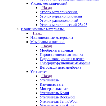
Уголок металлический
Назад
Уголок металлический
Уголок неравнополочный
Уголок равнополочный
Уголок металлический 25х25
Изоляционные материалы
Назад
Изоляционные материалы
Мембраны и пленки
Назад
Мембраны и пленки
Пароизоляционная пленка
Гидроизоляционная пленка
Супердиффузионная мембрана
Ветрозащитная мембрана
Утеплитель
Назад
Утеплитель
Каменная вата
Минеральная вата
Утеплитель Knauf
Утеплитель Rockwool
Утеплитель TermoWool
Утеплитель для бани