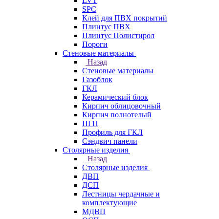
LVT
SPC
Клей для ПВХ покрытий
Плинтус ПВХ
Плинтус Полистирол
Пороги
Стеновые материалы
Назад
Стеновые материалы
Газоблок
ГКЛ
Керамический блок
Кирпич облицовочный
Кирпич полнотелый
ПГП
Профиль для ГКЛ
Сэндвич панели
Столярные изделия
Назад
Столярные изделия
ДВП
ДСП
Лестницы чердачные и
комплектующие
МДВП