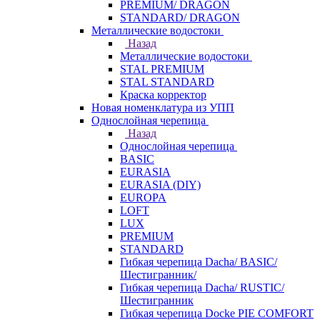
PREMIUM/ DRAGON
STANDARD/ DRAGON
Металлические водостоки
Назад
Металлические водостоки
STAL PREMIUM
STAL STANDARD
Краска корректор
Новая номенклатура из УПП
Однослойная черепица
Назад
Однослойная черепица
BASIC
EURASIA
EURASIA (DIY)
EUROPA
LOFT
LUX
PREMIUM
STANDARD
Гибкая черепица Dacha/ BASIC/
Шестигранник/
Гибкая черепица Dacha/ RUSTIC/
Шестигранник
Гибкая черепица Docke PIE COMFORT