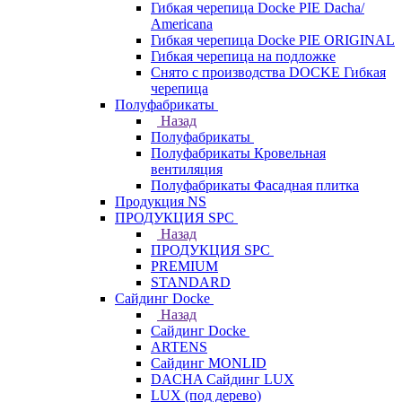
Гибкая черепица Docke PIE Dacha/
Americana
Гибкая черепица Docke PIE ОRIGINАL
Гибкая черепица на подложке
Снято с производства DOCKE Гибкая
черепица
Полуфабрикаты
Назад
Полуфабрикаты
Полуфабрикаты Кровельная
вентиляция
Полуфабрикаты Фасадная плитка
Продукция NS
ПРОДУКЦИЯ SPC
Назад
ПРОДУКЦИЯ SPC
PREMIUM
STANDARD
Сайдинг Docke
Назад
Сайдинг Docke
ARTENS
Cайдинг MONLID
DACHA Сайдинг LUX
LUX (под дерево)