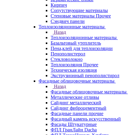
Кирпич
Сопутствующие материалы
Стеновые материалы Прочее
Сэндвич панели
Теплоизоляционные материалы
Назад
Теплоизоляционные материалы
Базальтовый утеплитель
Пена,клей для теплоизоляции
Пенополистерол
Стекловолокно
Теплоизоляция Прочее
Техническая изоляция
Экструзионный пенополистирол
Фасадные облицовочные материалы
Назад
Фасадные облицовочные материалы
Металлические отливы
Сайдинг металлический
Сайдинг фиброцементный
Фасадные панели прочие
Фасадный камень искусственный
Фасады Штукатурные
ФПЛ ГранЛайн Dacha