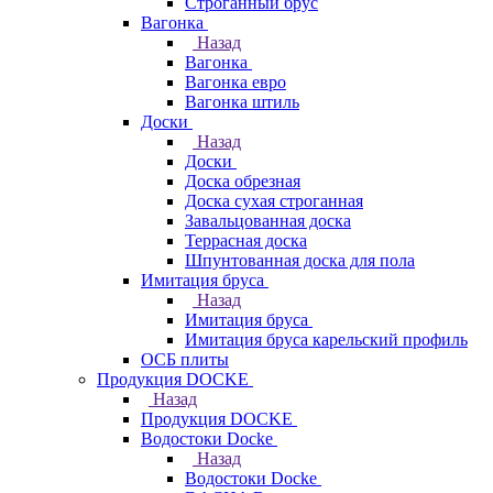
Строганный брус
Вагонка
Назад
Вагонка
Вагонка евро
Вагонка штиль
Доски
Назад
Доски
Доска обрезная
Доска сухая строганная
Завальцованная доска
Террасная доска
Шпунтованная доска для пола
Имитация бруса
Назад
Имитация бруса
Имитация бруса карельский профиль
ОСБ плиты
Продукция DOCKE
Назад
Продукция DOCKE
Водостоки Docke
Назад
Водостоки Docke