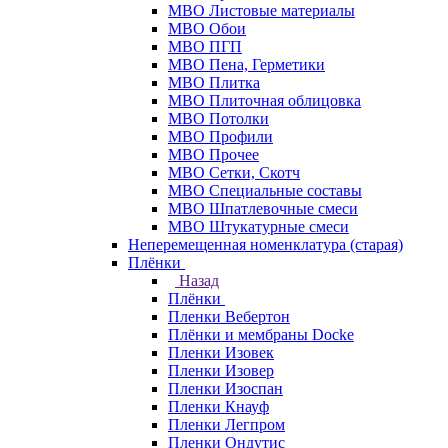
МВО Листовые материалы
МВО Обои
МВО ПГП
МВО Пена, Герметики
МВО Плитка
МВО Плиточная облицовка
МВО Потолки
МВО Профили
МВО Прочее
МВО Сетки, Скотч
МВО Специальные составы
МВО Шпатлевочные смеси
МВО Штукатурные смеси
Неперемещенная номенклатура (старая)
Плёнки
Назад
Плёнки
Пленки Вебертон
Плёнки и мембраны Docke
Пленки Изовек
Пленки Изовер
Пленки Изоспан
Пленки Кнауф
Пленки Легпром
Пленки Ондутис