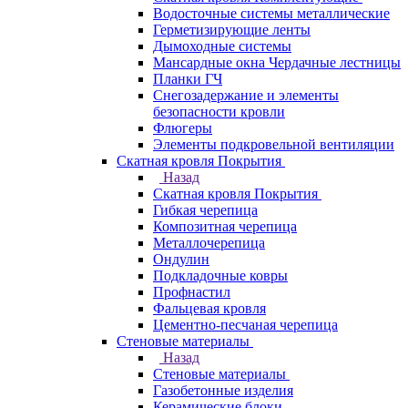
Водосточные системы металлические
Герметизирующие ленты
Дымоходные системы
Мансардные окна Чердачные лестницы
Планки ГЧ
Снегозадержание и элементы
безопасности кровли
Флюгеры
Элементы подкровельной вентиляции
Скатная кровля Покрытия
Назад
Скатная кровля Покрытия
Гибкая черепица
Композитная черепица
Металлочерепица
Ондулин
Подкладочные ковры
Профнастил
Фальцевая кровля
Цементно-песчаная черепица
Стеновые материалы
Назад
Стеновые материалы
Газобетонные изделия
Керамические блоки