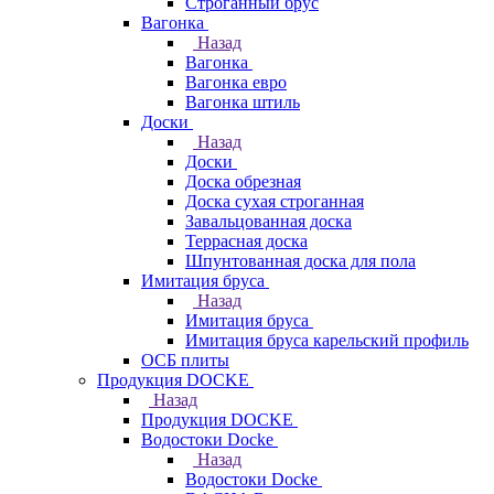
Строганный брус
Вагонка
Назад
Вагонка
Вагонка евро
Вагонка штиль
Доски
Назад
Доски
Доска обрезная
Доска сухая строганная
Завальцованная доска
Террасная доска
Шпунтованная доска для пола
Имитация бруса
Назад
Имитация бруса
Имитация бруса карельский профиль
ОСБ плиты
Продукция DOCKE
Назад
Продукция DOCKE
Водостоки Docke
Назад
Водостоки Docke