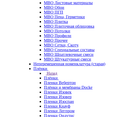
МВО Листовые материалы
МВО Обои
МВО ПГП
МВО Пена, Герметики
МВО Плитка
МВО Плиточная облицовка
МВО Потолки
МВО Профили
МВО Прочее
МВО Сетки, Скотч
МВО Специальные составы
МВО Шпатлевочные смеси
МВО Штукатурные смеси
Неперемещенная номенклатура (старая)
Плёнки
Назад
Плёнки
Пленки Вебертон
Плёнки и мембраны Docke
Пленки Изовек
Пленки Изовер
Пленки Изоспан
Пленки Кнауф
Пленки Легпром
Пленки Ондутис