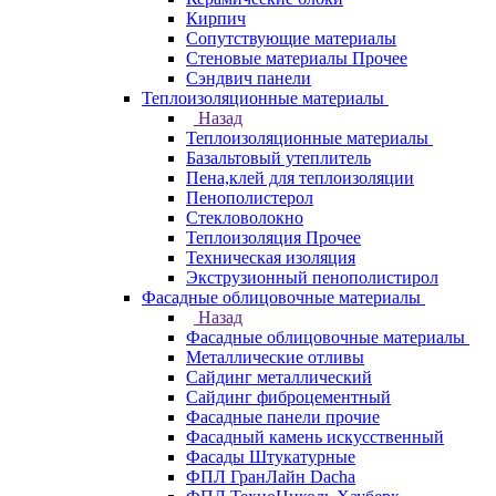
Кирпич
Сопутствующие материалы
Стеновые материалы Прочее
Сэндвич панели
Теплоизоляционные материалы
Назад
Теплоизоляционные материалы
Базальтовый утеплитель
Пена,клей для теплоизоляции
Пенополистерол
Стекловолокно
Теплоизоляция Прочее
Техническая изоляция
Экструзионный пенополистирол
Фасадные облицовочные материалы
Назад
Фасадные облицовочные материалы
Металлические отливы
Сайдинг металлический
Сайдинг фиброцементный
Фасадные панели прочие
Фасадный камень искусственный
Фасады Штукатурные
ФПЛ ГранЛайн Dacha