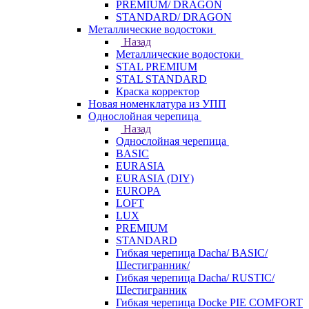
PREMIUM/ DRAGON
STANDARD/ DRAGON
Металлические водостоки
Назад
Металлические водостоки
STAL PREMIUM
STAL STANDARD
Краска корректор
Новая номенклатура из УПП
Однослойная черепица
Назад
Однослойная черепица
BASIC
EURASIA
EURASIA (DIY)
EUROPA
LOFT
LUX
PREMIUM
STANDARD
Гибкая черепица Dacha/ BASIC/
Шестигранник/
Гибкая черепица Dacha/ RUSTIC/
Шестигранник
Гибкая черепица Docke PIE COMFORT