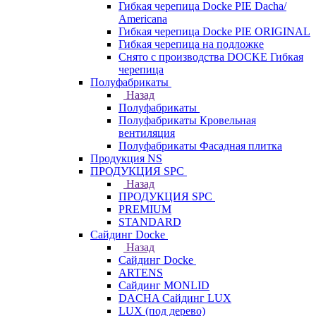
Гибкая черепица Docke PIE Dacha/
Americana
Гибкая черепица Docke PIE ОRIGINАL
Гибкая черепица на подложке
Снято с производства DOCKE Гибкая
черепица
Полуфабрикаты
Назад
Полуфабрикаты
Полуфабрикаты Кровельная
вентиляция
Полуфабрикаты Фасадная плитка
Продукция NS
ПРОДУКЦИЯ SPC
Назад
ПРОДУКЦИЯ SPC
PREMIUM
STANDARD
Сайдинг Docke
Назад
Сайдинг Docke
ARTENS
Cайдинг MONLID
DACHA Сайдинг LUX
LUX (под дерево)