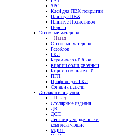
LVT
SPC
Клей для ПВХ покрытий
Плинтус ПВХ
Плинтус Полистирол
Пороги
Стеновые материалы
Назад
Стеновые материалы
Газоблок
ГКЛ
Керамический блок
Кирпич облицовочный
Кирпич полнотелый
ПГП
Профиль для ГКЛ
Сэндвич панели
Столярные изделия
Назад
Столярные изделия
ДВП
ДСП
Лестницы чердачные и
комплектующие
МДВП