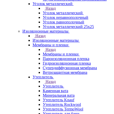
Уголок металлический
Назад
Уголок металлический
Уголок неравнополочный
Уголок равнополочный
Уголок металлический 25х25
Изоляционные материалы
Назад
Изоляционные материалы
Мембраны и пленки
Назад
Мембраны и пленки
Пароизоляционная пленка
Гидроизоляционная пленка
Супердиффузионная мембрана
Ветрозащитная мембрана
Утеплитель
Назад
Утеплитель
Каменная вата
Минеральная вата
Утеплитель Knauf
Утеплитель Rockwool
Утеплитель TermoWool
Утеплитель для бани