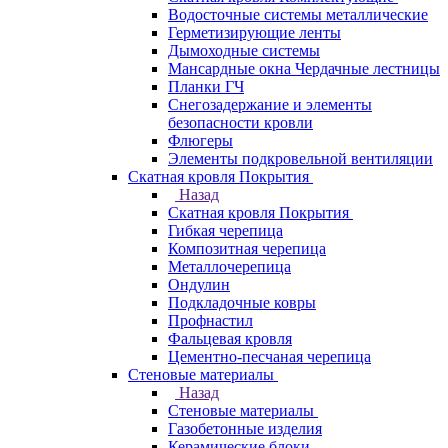
Водосточные системы металлические
Герметизирующие ленты
Дымоходные системы
Мансардные окна Чердачные лестницы
Планки ГЧ
Снегозадержание и элементы
безопасности кровли
Флюгеры
Элементы подкровельной вентиляции
Скатная кровля Покрытия
Назад
Скатная кровля Покрытия
Гибкая черепица
Композитная черепица
Металлочерепица
Ондулин
Подкладочные ковры
Профнастил
Фальцевая кровля
Цементно-песчаная черепица
Стеновые материалы
Назад
Стеновые материалы
Газобетонные изделия
Керамические блоки