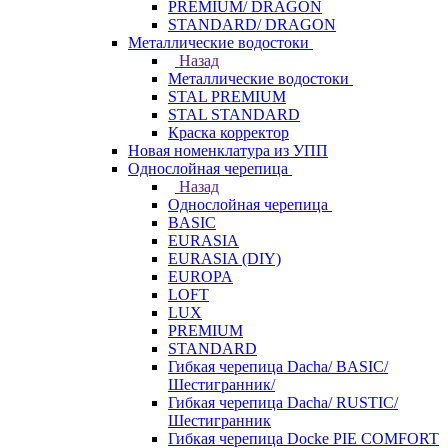
PREMIUM/ DRAGON
STANDARD/ DRAGON
Металлические водостоки
Назад
Металлические водостоки
STAL PREMIUM
STAL STANDARD
Краска корректор
Новая номенклатура из УПП
Однослойная черепица
Назад
Однослойная черепица
BASIC
EURASIA
EURASIA (DIY)
EUROPA
LOFT
LUX
PREMIUM
STANDARD
Гибкая черепица Dacha/ BASIC/
Шестигранник/
Гибкая черепица Dacha/ RUSTIC/
Шестигранник
Гибкая черепица Docke PIE COMFORT