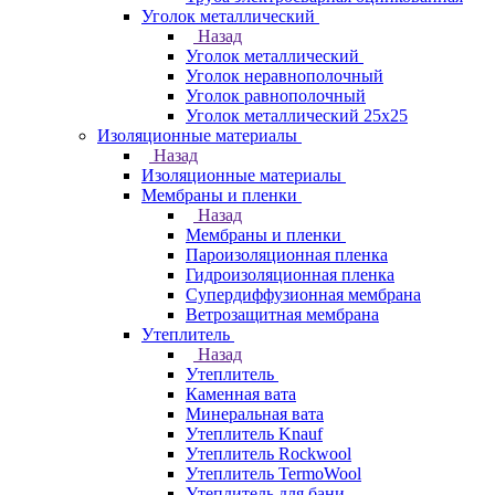
Уголок металлический
Назад
Уголок металлический
Уголок неравнополочный
Уголок равнополочный
Уголок металлический 25х25
Изоляционные материалы
Назад
Изоляционные материалы
Мембраны и пленки
Назад
Мембраны и пленки
Пароизоляционная пленка
Гидроизоляционная пленка
Супердиффузионная мембрана
Ветрозащитная мембрана
Утеплитель
Назад
Утеплитель
Каменная вата
Минеральная вата
Утеплитель Knauf
Утеплитель Rockwool
Утеплитель TermoWool
Утеплитель для бани