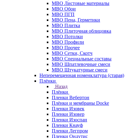
МВО Листовые материалы
МВО Обои
МВО ПГП
МВО Пена, Герметики
МВО Плитка
МВО Плиточная облицовка
МВО Потолки
МВО Профили
МВО Прочее
МВО Сетки, Скотч
МВО Специальные составы
МВО Шпатлевочные смеси
МВО Штукатурные смеси
Неперемещенная номенклатура (старая)
Плёнки
Назад
Плёнки
Пленки Вебертон
Плёнки и мембраны Docke
Пленки Изовек
Пленки Изовер
Пленки Изоспан
Пленки Кнауф
Пленки Легпром
Пленки Ондутис