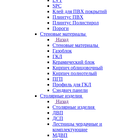
LVT
SPC
Клей для ПВХ покрытий
Плинтус ПВХ
Плинтус Полистирол
Пороги
Стеновые материалы
Назад
Стеновые материалы
Газоблок
ГКЛ
Керамический блок
Кирпич облицовочный
Кирпич полнотелый
ПГП
Профиль для ГКЛ
Сэндвич панели
Столярные изделия
Назад
Столярные изделия
ДВП
ДСП
Лестницы чердачные и
комплектующие
МДВП