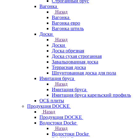
Строганный брус
Вагонка
Назад
Вагонка
Вагонка евро
Вагонка штиль
Доски
Назад
Доски
Доска обрезная
Доска сухая строганная
Завальцованная доска
Террасная доска
Шпунтованная доска для пола
Имитация бруса
Назад
Имитация бруса
Имитация бруса карельский профиль
ОСБ плиты
Продукция DOCKE
Назад
Продукция DOCKE
Водостоки Docke
Назад
Водостоки Docke