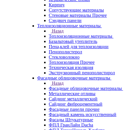
Кирпич
Сопутствующие материалы
Стеновые материалы Прочее
Сэндвич панели
Теплоизоляционные материалы
Назад
Теплоизоляционные материалы
Базальтовый утеплитель
Пена,клей для теплоизоляции
Пенополистерол
Стекловолокно
Теплоизоляция Прочее
Техническая изоляция
Экструзионный пенополистирол
Фасадные облицовочные материалы
Назад
Фасадные облицовочные материалы
Металлические отливы
Сайдинг металлический
Сайдинг фиброцементный
Фасадные панели прочие
Фасадный камень искусственный
Фасады Штукатурные
ФПЛ ГранЛайн Dacha