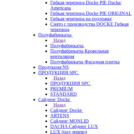
Гибкая черепица Docke PIE Dacha/
Americana
Гибкая черепица Docke PIE ОRIGINАL
Гибкая черепица на подложке
Снято с производства DOCKE Гибкая
черепица
Полуфабрикаты
Назад
Полуфабрикаты
Полуфабрикаты Кровельная
вентиляция
Полуфабрикаты Фасадная плитка
Продукция NS
ПРОДУКЦИЯ SPC
Назад
ПРОДУКЦИЯ SPC
PREMIUM
STANDARD
Сайдинг Docke
Назад
Сайдинг Docke
ARTENS
Cайдинг MONLID
DACHA Сайдинг LUX
LUX (под дерево)