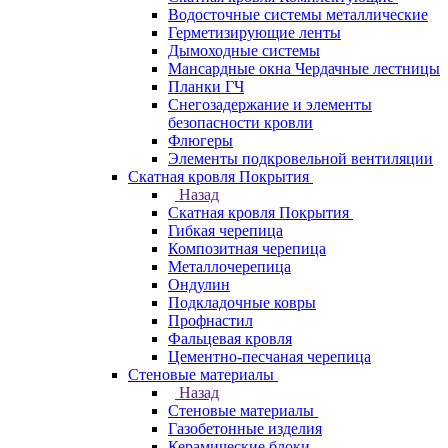
Водосточные системы металлические
Герметизирующие ленты
Дымоходные системы
Мансардные окна Чердачные лестницы
Планки ГЧ
Снегозадержание и элементы
безопасности кровли
Флюгеры
Элементы подкровельной вентиляции
Скатная кровля Покрытия
Назад
Скатная кровля Покрытия
Гибкая черепица
Композитная черепица
Металлочерепица
Ондулин
Подкладочные ковры
Профнастил
Фальцевая кровля
Цементно-песчаная черепица
Стеновые материалы
Назад
Стеновые материалы
Газобетонные изделия
Керамические блоки