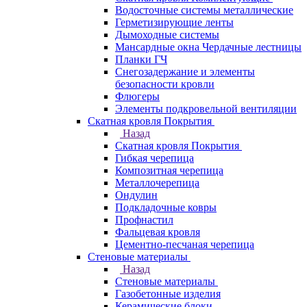
Водосточные системы металлические
Герметизирующие ленты
Дымоходные системы
Мансардные окна Чердачные лестницы
Планки ГЧ
Снегозадержание и элементы
безопасности кровли
Флюгеры
Элементы подкровельной вентиляции
Скатная кровля Покрытия
Назад
Скатная кровля Покрытия
Гибкая черепица
Композитная черепица
Металлочерепица
Ондулин
Подкладочные ковры
Профнастил
Фальцевая кровля
Цементно-песчаная черепица
Стеновые материалы
Назад
Стеновые материалы
Газобетонные изделия
Керамические блоки