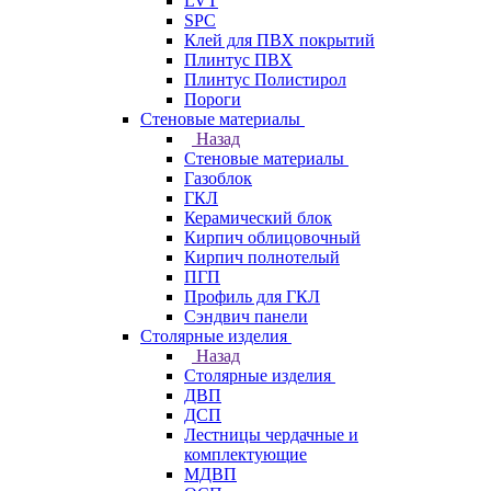
LVT
SPC
Клей для ПВХ покрытий
Плинтус ПВХ
Плинтус Полистирол
Пороги
Стеновые материалы
Назад
Стеновые материалы
Газоблок
ГКЛ
Керамический блок
Кирпич облицовочный
Кирпич полнотелый
ПГП
Профиль для ГКЛ
Сэндвич панели
Столярные изделия
Назад
Столярные изделия
ДВП
ДСП
Лестницы чердачные и
комплектующие
МДВП