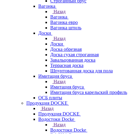
Строганный брус
Вагонка
Назад
Вагонка
Вагонка евро
Вагонка штиль
Доски
Назад
Доски
Доска обрезная
Доска сухая строганная
Завальцованная доска
Террасная доска
Шпунтованная доска для пола
Имитация бруса
Назад
Имитация бруса
Имитация бруса карельский профиль
ОСБ плиты
Продукция DOCKE
Назад
Продукция DOCKE
Водостоки Docke
Назад
Водостоки Docke