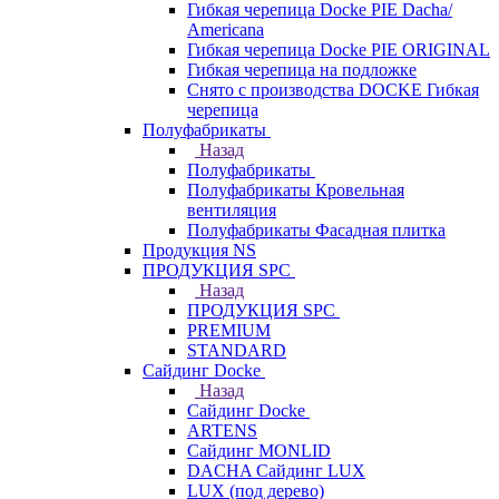
Гибкая черепица Docke PIE Dacha/
Americana
Гибкая черепица Docke PIE ОRIGINАL
Гибкая черепица на подложке
Снято с производства DOCKE Гибкая
черепица
Полуфабрикаты
Назад
Полуфабрикаты
Полуфабрикаты Кровельная
вентиляция
Полуфабрикаты Фасадная плитка
Продукция NS
ПРОДУКЦИЯ SPC
Назад
ПРОДУКЦИЯ SPC
PREMIUM
STANDARD
Сайдинг Docke
Назад
Сайдинг Docke
ARTENS
Cайдинг MONLID
DACHA Сайдинг LUX
LUX (под дерево)