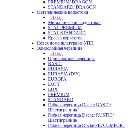
PREMIUM/ DRAGON
STANDARD/ DRAGON
Металлические водостоки
Назад
Металлические водостоки
STAL PREMIUM
STAL STANDARD
Краска корректор
Новая номенклатура из УПП
Однослойная черепица
Назад
Однослойная черепица
BASIC
EURASIA
EURASIA (DIY)
EUROPA
LOFT
LUX
PREMIUM
STANDARD
Гибкая черепица Dacha/ BASIC/
Шестигранник/
Гибкая черепица Dacha/ RUSTIC/
Шестигранник
Гибкая черепица Docke PIE COMFORT