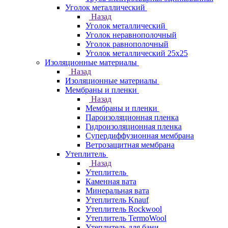
Уголок металлический
Назад
Уголок металлический
Уголок неравнополочный
Уголок равнополочный
Уголок металлический 25х25
Изоляционные материалы
Назад
Изоляционные материалы
Мембраны и пленки
Назад
Мембраны и пленки
Пароизоляционная пленка
Гидроизоляционная пленка
Супердиффузионная мембрана
Ветрозащитная мембрана
Утеплитель
Назад
Утеплитель
Каменная вата
Минеральная вата
Утеплитель Knauf
Утеплитель Rockwool
Утеплитель TermoWool
Утеплитель для бани