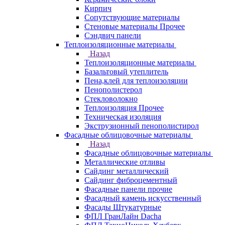
Кирпич
Сопутствующие материалы
Стеновые материалы Прочее
Сэндвич панели
Теплоизоляционные материалы
Назад
Теплоизоляционные материалы
Базальтовый утеплитель
Пена,клей для теплоизоляции
Пенополистерол
Стекловолокно
Теплоизоляция Прочее
Техническая изоляция
Экструзионный пенополистирол
Фасадные облицовочные материалы
Назад
Фасадные облицовочные материалы
Металлические отливы
Сайдинг металлический
Сайдинг фиброцементный
Фасадные панели прочие
Фасадный камень искусственный
Фасады Штукатурные
ФПЛ ГранЛайн Dacha