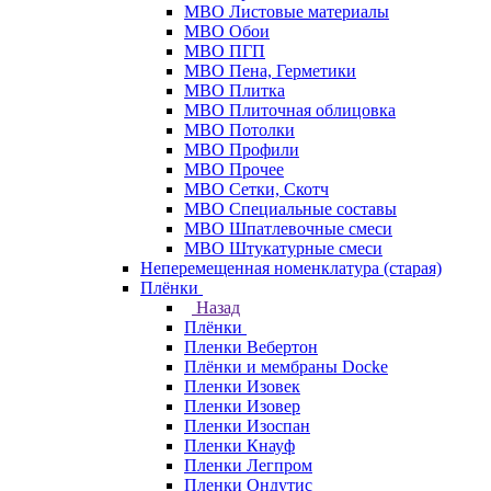
МВО Листовые материалы
МВО Обои
МВО ПГП
МВО Пена, Герметики
МВО Плитка
МВО Плиточная облицовка
МВО Потолки
МВО Профили
МВО Прочее
МВО Сетки, Скотч
МВО Специальные составы
МВО Шпатлевочные смеси
МВО Штукатурные смеси
Неперемещенная номенклатура (старая)
Плёнки
Назад
Плёнки
Пленки Вебертон
Плёнки и мембраны Docke
Пленки Изовек
Пленки Изовер
Пленки Изоспан
Пленки Кнауф
Пленки Легпром
Пленки Ондутис