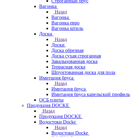
Строганный брус
Вагонка
Назад
Вагонка
Вагонка евро
Вагонка штиль
Доски
Назад
Доски
Доска обрезная
Доска сухая строганная
Завальцованная доска
Террасная доска
Шпунтованная доска для пола
Имитация бруса
Назад
Имитация бруса
Имитация бруса карельский профиль
ОСБ плиты
Продукция DOCKE
Назад
Продукция DOCKE
Водостоки Docke
Назад
Водостоки Docke