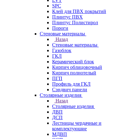
LVT
SPC
Клей для ПВХ покрытий
Плинтус ПВХ
Плинтус Полистирол
Пороги
Стеновые материалы
Назад
Стеновые материалы
Газоблок
ГКЛ
Керамический блок
Кирпич облицовочный
Кирпич полнотелый
ПГП
Профиль для ГКЛ
Сэндвич панели
Столярные изделия
Назад
Столярные изделия
ДВП
ДСП
Лестницы чердачные и
комплектующие
МДВП