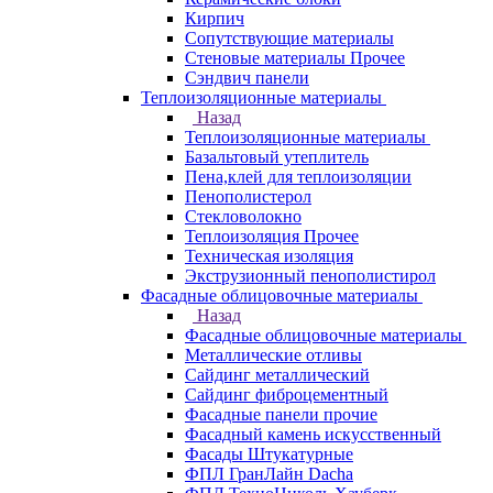
Кирпич
Сопутствующие материалы
Стеновые материалы Прочее
Сэндвич панели
Теплоизоляционные материалы
Назад
Теплоизоляционные материалы
Базальтовый утеплитель
Пена,клей для теплоизоляции
Пенополистерол
Стекловолокно
Теплоизоляция Прочее
Техническая изоляция
Экструзионный пенополистирол
Фасадные облицовочные материалы
Назад
Фасадные облицовочные материалы
Металлические отливы
Сайдинг металлический
Сайдинг фиброцементный
Фасадные панели прочие
Фасадный камень искусственный
Фасады Штукатурные
ФПЛ ГранЛайн Dacha