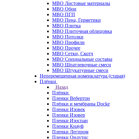
МВО Листовые материалы
МВО Обои
МВО ПГП
МВО Пена, Герметики
МВО Плитка
МВО Плиточная облицовка
МВО Потолки
МВО Профили
МВО Прочее
МВО Сетки, Скотч
МВО Специальные составы
МВО Шпатлевочные смеси
МВО Штукатурные смеси
Неперемещенная номенклатура (старая)
Плёнки
Назад
Плёнки
Пленки Вебертон
Плёнки и мембраны Docke
Пленки Изовек
Пленки Изовер
Пленки Изоспан
Пленки Кнауф
Пленки Легпром
Пленки Ондутис