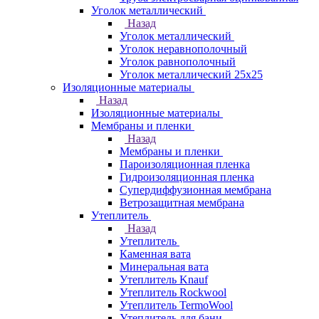
Уголок металлический
Назад
Уголок металлический
Уголок неравнополочный
Уголок равнополочный
Уголок металлический 25х25
Изоляционные материалы
Назад
Изоляционные материалы
Мембраны и пленки
Назад
Мембраны и пленки
Пароизоляционная пленка
Гидроизоляционная пленка
Супердиффузионная мембрана
Ветрозащитная мембрана
Утеплитель
Назад
Утеплитель
Каменная вата
Минеральная вата
Утеплитель Knauf
Утеплитель Rockwool
Утеплитель TermoWool
Утеплитель для бани