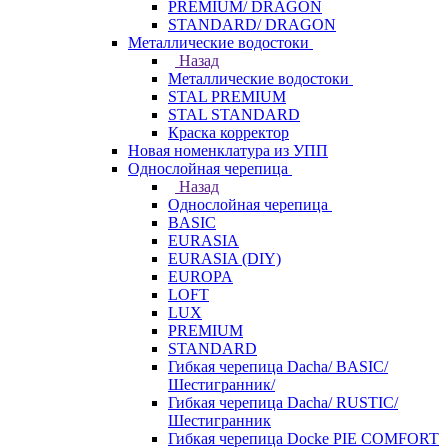
PREMIUM/ DRAGON
STANDARD/ DRAGON
Металлические водостоки
Назад
Металлические водостоки
STAL PREMIUM
STAL STANDARD
Краска корректор
Новая номенклатура из УПП
Однослойная черепица
Назад
Однослойная черепица
BASIC
EURASIA
EURASIA (DIY)
EUROPA
LOFT
LUX
PREMIUM
STANDARD
Гибкая черепица Dacha/ BASIC/
Шестигранник/
Гибкая черепица Dacha/ RUSTIC/
Шестигранник
Гибкая черепица Docke PIE COMFORT