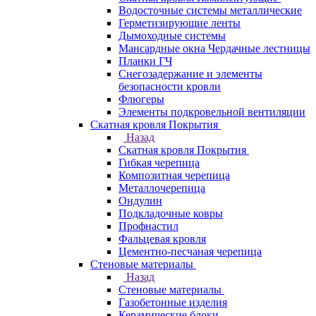
Водосточные системы металлические
Герметизирующие ленты
Дымоходные системы
Мансардные окна Чердачные лестницы
Планки ГЧ
Снегозадержание и элементы
безопасности кровли
Флюгеры
Элементы подкровельной вентиляции
Скатная кровля Покрытия
Назад
Скатная кровля Покрытия
Гибкая черепица
Композитная черепица
Металлочерепица
Ондулин
Подкладочные ковры
Профнастил
Фальцевая кровля
Цементно-песчаная черепица
Стеновые материалы
Назад
Стеновые материалы
Газобетонные изделия
Керамические блоки