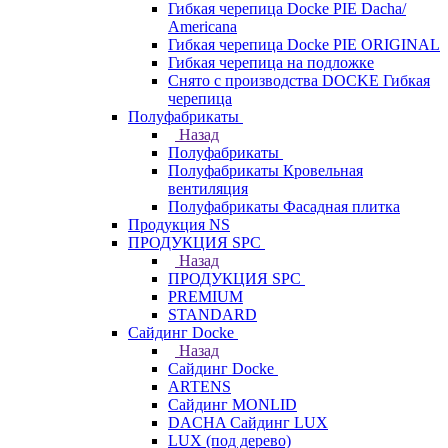
Гибкая черепица Docke PIE Dacha/
Americana
Гибкая черепица Docke PIE ОRIGINАL
Гибкая черепица на подложке
Снято с производства DOCKE Гибкая
черепица
Полуфабрикаты
Назад
Полуфабрикаты
Полуфабрикаты Кровельная
вентиляция
Полуфабрикаты Фасадная плитка
Продукция NS
ПРОДУКЦИЯ SPC
Назад
ПРОДУКЦИЯ SPC
PREMIUM
STANDARD
Сайдинг Docke
Назад
Сайдинг Docke
ARTENS
Cайдинг MONLID
DACHA Сайдинг LUX
LUX (под дерево)