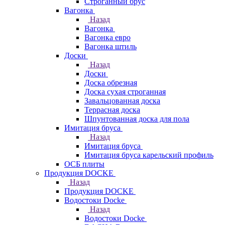
Строганный брус
Вагонка
Назад
Вагонка
Вагонка евро
Вагонка штиль
Доски
Назад
Доски
Доска обрезная
Доска сухая строганная
Завальцованная доска
Террасная доска
Шпунтованная доска для пола
Имитация бруса
Назад
Имитация бруса
Имитация бруса карельский профиль
ОСБ плиты
Продукция DOCKE
Назад
Продукция DOCKE
Водостоки Docke
Назад
Водостоки Docke