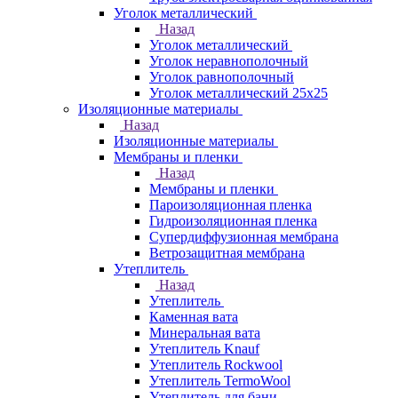
Уголок металлический
Назад
Уголок металлический
Уголок неравнополочный
Уголок равнополочный
Уголок металлический 25х25
Изоляционные материалы
Назад
Изоляционные материалы
Мембраны и пленки
Назад
Мембраны и пленки
Пароизоляционная пленка
Гидроизоляционная пленка
Супердиффузионная мембрана
Ветрозащитная мембрана
Утеплитель
Назад
Утеплитель
Каменная вата
Минеральная вата
Утеплитель Knauf
Утеплитель Rockwool
Утеплитель TermoWool
Утеплитель для бани