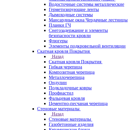
Водосточные системы металлические
Герметизирующие ленты
Дымоходные системы
Мансардные окна Чердачные лестницы
Планки ГЧ
Снегозадержание и элементы
безопасности кровли
Флюгеры
Элементы подкровельной вентиляции
Скатная кровля Покрытия
Назад
Скатная кровля Покрытия
Гибкая черепица
Композитная черепица
Металлочерепица
Ондулин
Подкладочные ковры
Профнастил
Фальцевая кровля
Цементно-песчаная черепица
Стеновые материалы
Назад
Стеновые материалы
Газобетонные изделия
Керамические блоки