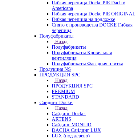
Гибкая черепица Docke PIE Dacha/
Americana
Гибкая черепица Docke PIE ОRIGINАL
Гибкая черепица на подложке
Снято с производства DOCKE Гибкая
черепица
Полуфабрикаты
Назад
Полуфабрикаты
Полуфабрикаты Кровельная
вентиляция
Полуфабрикаты Фасадная плитка
Продукция NS
ПРОДУКЦИЯ SPC
Назад
ПРОДУКЦИЯ SPC
PREMIUM
STANDARD
Сайдинг Docke
Назад
Сайдинг Docke
ARTENS
Cайдинг MONLID
DACHA Сайдинг LUX
LUX (под дерево)