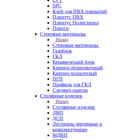
LVT
SPC
Клей для ПВХ покрытий
Плинтус ПВХ
Плинтус Полистирол
Пороги
Стеновые материалы
Назад
Стеновые материалы
Газоблок
ГКЛ
Керамический блок
Кирпич облицовочный
Кирпич полнотелый
ПГП
Профиль для ГКЛ
Сэндвич панели
Столярные изделия
Назад
Столярные изделия
ДВП
ДСП
Лестницы чердачные и
комплектующие
МДВП