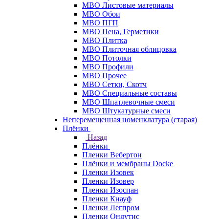
МВО Листовые материалы
МВО Обои
МВО ПГП
МВО Пена, Герметики
МВО Плитка
МВО Плиточная облицовка
МВО Потолки
МВО Профили
МВО Прочее
МВО Сетки, Скотч
МВО Специальные составы
МВО Шпатлевочные смеси
МВО Штукатурные смеси
Неперемещенная номенклатура (старая)
Плёнки
Назад
Плёнки
Пленки Вебертон
Плёнки и мембраны Docke
Пленки Изовек
Пленки Изовер
Пленки Изоспан
Пленки Кнауф
Пленки Легпром
Пленки Ондутис