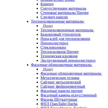
Кирпич
Сопутствующие материалы
Стеновые материалы Прочее
Сэндвич панели
Теплоизоляционные материалы
Назад
Теплоизоляционные материалы
Базальтовый утеплитель
Пена,клей для теплоизоляции
Пенополистерол
Стекловолокно
Теплоизоляция Прочее
Техническая изоляция
Экструзионный пенополистирол
Фасадные облицовочные материалы
Назад
Фасадные облицовочные материалы
Металлические отливы
Сайдинг металлический
Сайдинг фиброцементный
Фасадные панели прочие
Фасадный камень искусственный
Фасады Штукатурные
ФПЛ ГранЛайн Dacha