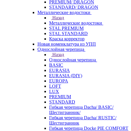
PREMIUM/ DRAGON
STANDARD/ DRAGON
Металлические водостоки
Назад
Металлические водостоки
STAL PREMIUM
STAL STANDARD
Краска корректор
Новая номенклатура из УПП
Однослойная черепица
Назад
Однослойная черепица
BASIC
EURASIA
EURASIA (DIY)
EUROPA
LOFT
LUX
PREMIUM
STANDARD
Гибкая черепица Dacha/ BASIC/
Шестигранник/
Гибкая черепица Dacha/ RUSTIC/
Шестигранник
Гибкая черепица Docke PIE COMFORT