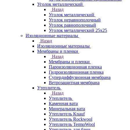
Уголок металлический
Назад
Уголок металлический
Уголок неравнополочный
Уголок равнополочный
Уголок металлический 25х25
Изоляционные материалы
Назад
Изоляционные материалы
Мембраны и пленки
Назад
Мембраны и пленки
Пароизоляционная пленка
Гидроизоляционная пленка
Супердиффузионная мембрана
Ветрозащитная мембрана
Утеплитель
Назад
Утеплитель
Каменная вата
Минеральная вата
Утеплитель Knauf
Утеплитель Rockwool
Утеплитель TermoWool
Утеплитель для бани