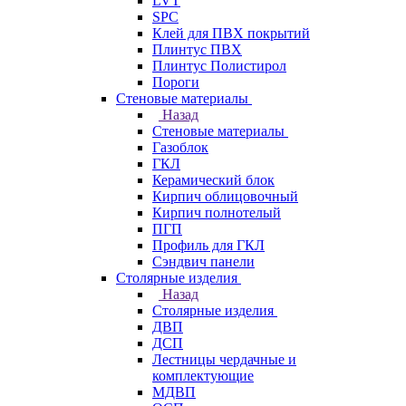
LVT
SPC
Клей для ПВХ покрытий
Плинтус ПВХ
Плинтус Полистирол
Пороги
Стеновые материалы
Назад
Стеновые материалы
Газоблок
ГКЛ
Керамический блок
Кирпич облицовочный
Кирпич полнотелый
ПГП
Профиль для ГКЛ
Сэндвич панели
Столярные изделия
Назад
Столярные изделия
ДВП
ДСП
Лестницы чердачные и
комплектующие
МДВП