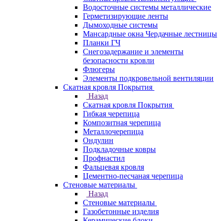
Водосточные системы металлические
Герметизирующие ленты
Дымоходные системы
Мансардные окна Чердачные лестницы
Планки ГЧ
Снегозадержание и элементы
безопасности кровли
Флюгеры
Элементы подкровельной вентиляции
Скатная кровля Покрытия
Назад
Скатная кровля Покрытия
Гибкая черепица
Композитная черепица
Металлочерепица
Ондулин
Подкладочные ковры
Профнастил
Фальцевая кровля
Цементно-песчаная черепица
Стеновые материалы
Назад
Стеновые материалы
Газобетонные изделия
Керамические блоки