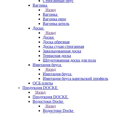
Строганный брус
Вагонка
Назад
Вагонка
Вагонка евро
Вагонка штиль
Доски
Назад
Доски
Доска обрезная
Доска сухая строганная
Завальцованная доска
Террасная доска
Шпунтованная доска для пола
Имитация бруса
Назад
Имитация бруса
Имитация бруса карельский профиль
ОСБ плиты
Продукция DOCKE
Назад
Продукция DOCKE
Водостоки Docke
Назад
Водостоки Docke