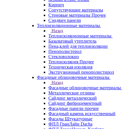
Кирпич
Сопутствующие материалы
Стеновые материалы Прочее
Сэндвич панели
Теплоизоляционные материалы
Назад
Теплоизоляционные материалы
Базальтовый утеплитель
Пена,клей для теплоизоляции
Пенополистерол
Стекловолокно
Теплоизоляция Прочее
Техническая изоляция
Экструзионный пенополистирол
Фасадные облицовочные материалы
Назад
Фасадные облицовочные материалы
Металлические отливы
Сайдинг металлический
Сайдинг фиброцементный
Фасадные панели прочие
Фасадный камень искусственный
Фасады Штукатурные
ФПЛ ГранЛайн Dacha