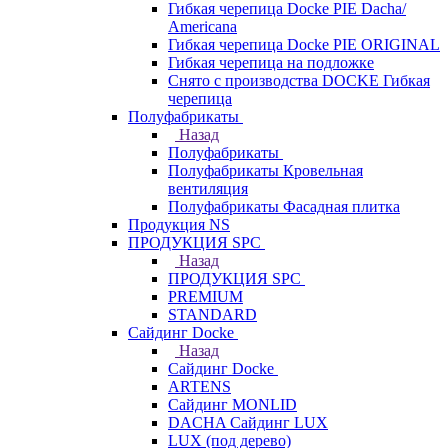
Гибкая черепица Docke PIE Dacha/
Americana
Гибкая черепица Docke PIE ОRIGINАL
Гибкая черепица на подложке
Снято с производства DOCKE Гибкая
черепица
Полуфабрикаты
Назад
Полуфабрикаты
Полуфабрикаты Кровельная
вентиляция
Полуфабрикаты Фасадная плитка
Продукция NS
ПРОДУКЦИЯ SPC
Назад
ПРОДУКЦИЯ SPC
PREMIUM
STANDARD
Сайдинг Docke
Назад
Сайдинг Docke
ARTENS
Cайдинг MONLID
DACHA Сайдинг LUX
LUX (под дерево)