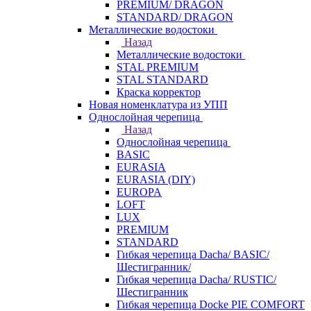
PREMIUM/ DRAGON
STANDARD/ DRAGON
Металлические водостоки
Назад
Металлические водостоки
STAL PREMIUM
STAL STANDARD
Краска корректор
Новая номенклатура из УПП
Однослойная черепица
Назад
Однослойная черепица
BASIC
EURASIA
EURASIA (DIY)
EUROPA
LOFT
LUX
PREMIUM
STANDARD
Гибкая черепица Dacha/ BASIC/
Шестигранник/
Гибкая черепица Dacha/ RUSTIC/
Шестигранник
Гибкая черепица Docke PIE COMFORT