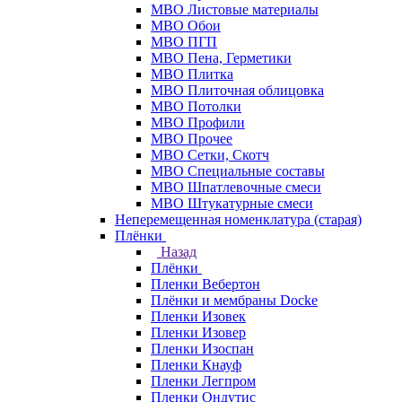
МВО Листовые материалы
МВО Обои
МВО ПГП
МВО Пена, Герметики
МВО Плитка
МВО Плиточная облицовка
МВО Потолки
МВО Профили
МВО Прочее
МВО Сетки, Скотч
МВО Специальные составы
МВО Шпатлевочные смеси
МВО Штукатурные смеси
Неперемещенная номенклатура (старая)
Плёнки
Назад
Плёнки
Пленки Вебертон
Плёнки и мембраны Docke
Пленки Изовек
Пленки Изовер
Пленки Изоспан
Пленки Кнауф
Пленки Легпром
Пленки Ондутис