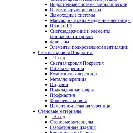
Водосточные системы металлические
Герметизирующие ленты
Дымоходные системы
Мансардные окна Чердачные лестницы
Планки ГЧ
Снегозадержание и элементы
безопасности кровли
Флюгеры
Элементы подкровельной вентиляции
Скатная кровля Покрытия
Назад
Скатная кровля Покрытия
Гибкая черепица
Композитная черепица
Металлочерепица
Ондулин
Подкладочные ковры
Профнастил
Фальцевая кровля
Цементно-песчаная черепица
Стеновые материалы
Назад
Стеновые материалы
Газобетонные изделия
Керамические блоки