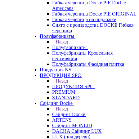
Гибкая черепица Docke PIE Dacha/
Americana
Гибкая черепица Docke PIE ОRIGINАL
Гибкая черепица на подложке
Снято с производства DOCKE Гибкая
черепица
Полуфабрикаты
Назад
Полуфабрикаты
Полуфабрикаты Кровельная
вентиляция
Полуфабрикаты Фасадная плитка
Продукция NS
ПРОДУКЦИЯ SPC
Назад
ПРОДУКЦИЯ SPC
PREMIUM
STANDARD
Сайдинг Docke
Назад
Сайдинг Docke
ARTENS
Cайдинг MONLID
DACHA Сайдинг LUX
LUX (под дерево)