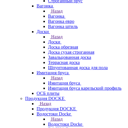
Строганный брус
Вагонка
Назад
Вагонка
Вагонка евро
Вагонка штиль
Доски
Назад
Доски
Доска обрезная
Доска сухая строганная
Завальцованная доска
Террасная доска
Шпунтованная доска для пола
Имитация бруса
Назад
Имитация бруса
Имитация бруса карельский профиль
ОСБ плиты
Продукция DOCKE
Назад
Продукция DOCKE
Водостоки Docke
Назад
Водостоки Docke