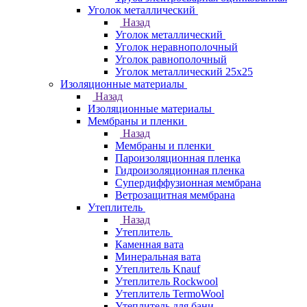
Уголок металлический
Назад
Уголок металлический
Уголок неравнополочный
Уголок равнополочный
Уголок металлический 25х25
Изоляционные материалы
Назад
Изоляционные материалы
Мембраны и пленки
Назад
Мембраны и пленки
Пароизоляционная пленка
Гидроизоляционная пленка
Супердиффузионная мембрана
Ветрозащитная мембрана
Утеплитель
Назад
Утеплитель
Каменная вата
Минеральная вата
Утеплитель Knauf
Утеплитель Rockwool
Утеплитель TermoWool
Утеплитель для бани