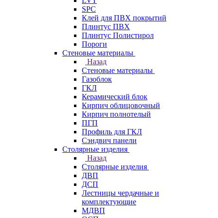
LVT
SPC
Клей для ПВХ покрытий
Плинтус ПВХ
Плинтус Полистирол
Пороги
Стеновые материалы
Назад
Стеновые материалы
Газоблок
ГКЛ
Керамический блок
Кирпич облицовочный
Кирпич полнотелый
ПГП
Профиль для ГКЛ
Сэндвич панели
Столярные изделия
Назад
Столярные изделия
ДВП
ДСП
Лестницы чердачные и
комплектующие
МДВП