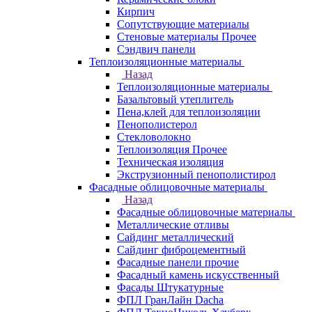
Кирпич
Сопутствующие материалы
Стеновые материалы Прочее
Сэндвич панели
Теплоизоляционные материалы
Назад
Теплоизоляционные материалы
Базальтовый утеплитель
Пена,клей для теплоизоляции
Пенополистерол
Стекловолокно
Теплоизоляция Прочее
Техническая изоляция
Экструзионный пенополистирол
Фасадные облицовочные материалы
Назад
Фасадные облицовочные материалы
Металлические отливы
Сайдинг металлический
Сайдинг фиброцементный
Фасадные панели прочие
Фасадный камень искусственный
Фасады Штукатурные
ФПЛ ГранЛайн Dacha