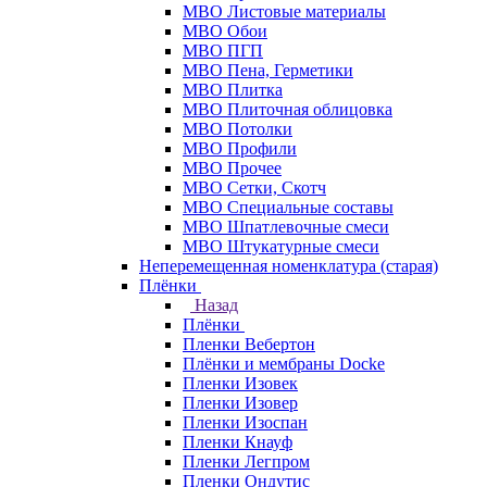
МВО Листовые материалы
МВО Обои
МВО ПГП
МВО Пена, Герметики
МВО Плитка
МВО Плиточная облицовка
МВО Потолки
МВО Профили
МВО Прочее
МВО Сетки, Скотч
МВО Специальные составы
МВО Шпатлевочные смеси
МВО Штукатурные смеси
Неперемещенная номенклатура (старая)
Плёнки
Назад
Плёнки
Пленки Вебертон
Плёнки и мембраны Docke
Пленки Изовек
Пленки Изовер
Пленки Изоспан
Пленки Кнауф
Пленки Легпром
Пленки Ондутис