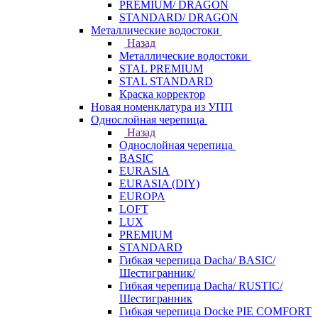
PREMIUM/ DRAGON
STANDARD/ DRAGON
Металлические водостоки
Назад
Металлические водостоки
STAL PREMIUM
STAL STANDARD
Краска корректор
Новая номенклатура из УПП
Однослойная черепица
Назад
Однослойная черепица
BASIC
EURASIA
EURASIA (DIY)
EUROPA
LOFT
LUX
PREMIUM
STANDARD
Гибкая черепица Dacha/ BASIC/
Шестигранник/
Гибкая черепица Dacha/ RUSTIC/
Шестигранник
Гибкая черепица Docke PIE COMFORT