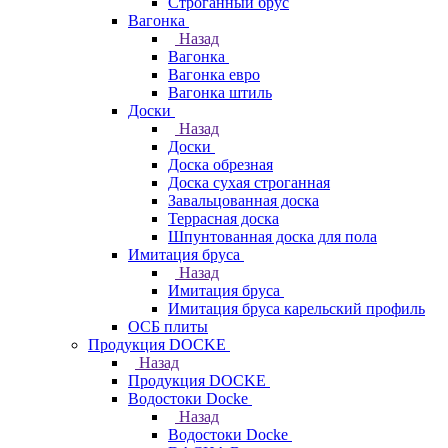
Строганный брус
Вагонка
Назад
Вагонка
Вагонка евро
Вагонка штиль
Доски
Назад
Доски
Доска обрезная
Доска сухая строганная
Завальцованная доска
Террасная доска
Шпунтованная доска для пола
Имитация бруса
Назад
Имитация бруса
Имитация бруса карельский профиль
ОСБ плиты
Продукция DOCKE
Назад
Продукция DOCKE
Водостоки Docke
Назад
Водостоки Docke