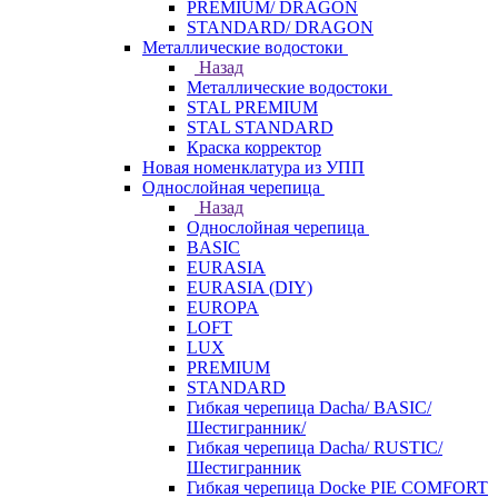
PREMIUM/ DRAGON
STANDARD/ DRAGON
Металлические водостоки
Назад
Металлические водостоки
STAL PREMIUM
STAL STANDARD
Краска корректор
Новая номенклатура из УПП
Однослойная черепица
Назад
Однослойная черепица
BASIC
EURASIA
EURASIA (DIY)
EUROPA
LOFT
LUX
PREMIUM
STANDARD
Гибкая черепица Dacha/ BASIC/
Шестигранник/
Гибкая черепица Dacha/ RUSTIC/
Шестигранник
Гибкая черепица Docke PIE COMFORT