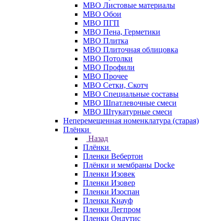
МВО Листовые материалы
МВО Обои
МВО ПГП
МВО Пена, Герметики
МВО Плитка
МВО Плиточная облицовка
МВО Потолки
МВО Профили
МВО Прочее
МВО Сетки, Скотч
МВО Специальные составы
МВО Шпатлевочные смеси
МВО Штукатурные смеси
Неперемещенная номенклатура (старая)
Плёнки
Назад
Плёнки
Пленки Вебертон
Плёнки и мембраны Docke
Пленки Изовек
Пленки Изовер
Пленки Изоспан
Пленки Кнауф
Пленки Легпром
Пленки Ондутис