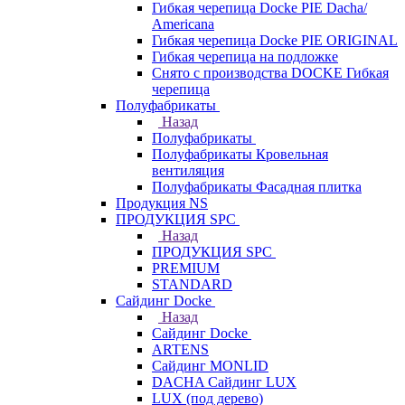
Гибкая черепица Docke PIE Dacha/
Americana
Гибкая черепица Docke PIE ОRIGINАL
Гибкая черепица на подложке
Снято с производства DOCKE Гибкая
черепица
Полуфабрикаты
Назад
Полуфабрикаты
Полуфабрикаты Кровельная
вентиляция
Полуфабрикаты Фасадная плитка
Продукция NS
ПРОДУКЦИЯ SPC
Назад
ПРОДУКЦИЯ SPC
PREMIUM
STANDARD
Сайдинг Docke
Назад
Сайдинг Docke
ARTENS
Cайдинг MONLID
DACHA Сайдинг LUX
LUX (под дерево)