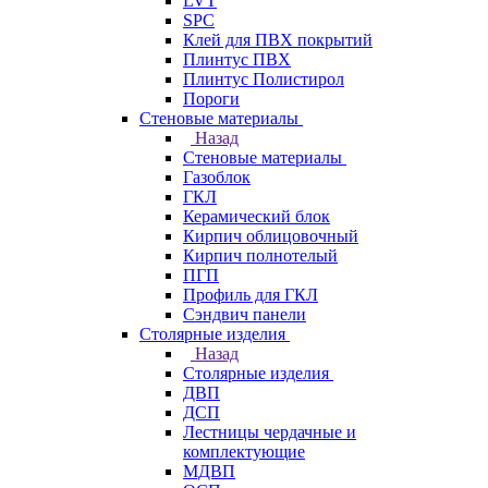
LVT
SPC
Клей для ПВХ покрытий
Плинтус ПВХ
Плинтус Полистирол
Пороги
Стеновые материалы
Назад
Стеновые материалы
Газоблок
ГКЛ
Керамический блок
Кирпич облицовочный
Кирпич полнотелый
ПГП
Профиль для ГКЛ
Сэндвич панели
Столярные изделия
Назад
Столярные изделия
ДВП
ДСП
Лестницы чердачные и
комплектующие
МДВП