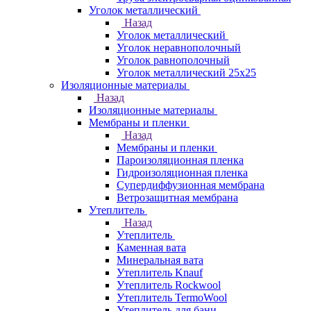
Уголок металлический
Назад
Уголок металлический
Уголок неравнополочный
Уголок равнополочный
Уголок металлический 25х25
Изоляционные материалы
Назад
Изоляционные материалы
Мембраны и пленки
Назад
Мембраны и пленки
Пароизоляционная пленка
Гидроизоляционная пленка
Супердиффузионная мембрана
Ветрозащитная мембрана
Утеплитель
Назад
Утеплитель
Каменная вата
Минеральная вата
Утеплитель Knauf
Утеплитель Rockwool
Утеплитель TermoWool
Утеплитель для бани