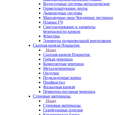
Водосточные системы металлические
Герметизирующие ленты
Дымоходные системы
Мансардные окна Чердачные лестницы
Планки ГЧ
Снегозадержание и элементы
безопасности кровли
Флюгеры
Элементы подкровельной вентиляции
Скатная кровля Покрытия
Назад
Скатная кровля Покрытия
Гибкая черепица
Композитная черепица
Металлочерепица
Ондулин
Подкладочные ковры
Профнастил
Фальцевая кровля
Цементно-песчаная черепица
Стеновые материалы
Назад
Стеновые материалы
Газобетонные изделия
Керамические блоки