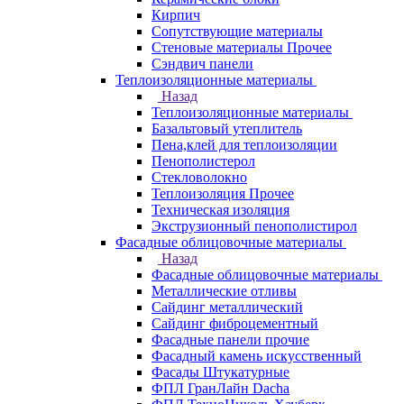
Кирпич
Сопутствующие материалы
Стеновые материалы Прочее
Сэндвич панели
Теплоизоляционные материалы
Назад
Теплоизоляционные материалы
Базальтовый утеплитель
Пена,клей для теплоизоляции
Пенополистерол
Стекловолокно
Теплоизоляция Прочее
Техническая изоляция
Экструзионный пенополистирол
Фасадные облицовочные материалы
Назад
Фасадные облицовочные материалы
Металлические отливы
Сайдинг металлический
Сайдинг фиброцементный
Фасадные панели прочие
Фасадный камень искусственный
Фасады Штукатурные
ФПЛ ГранЛайн Dacha