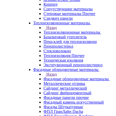
Кирпич
Сопутствующие материалы
Стеновые материалы Прочее
Сэндвич панели
Теплоизоляционные материалы
Назад
Теплоизоляционные материалы
Базальтовый утеплитель
Пена,клей для теплоизоляции
Пенополистерол
Стекловолокно
Теплоизоляция Прочее
Техническая изоляция
Экструзионный пенополистирол
Фасадные облицовочные материалы
Назад
Фасадные облицовочные материалы
Металлические отливы
Сайдинг металлический
Сайдинг фиброцементный
Фасадные панели прочие
Фасадный камень искусственный
Фасады Штукатурные
ФПЛ ГранЛайн Dacha