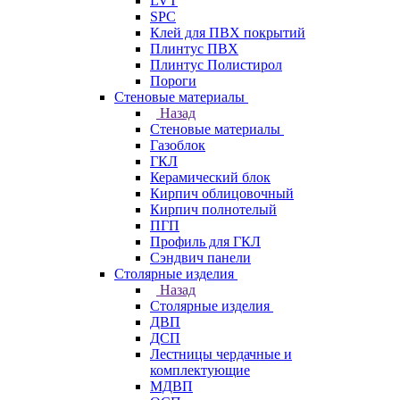
LVT
SPC
Клей для ПВХ покрытий
Плинтус ПВХ
Плинтус Полистирол
Пороги
Стеновые материалы
Назад
Стеновые материалы
Газоблок
ГКЛ
Керамический блок
Кирпич облицовочный
Кирпич полнотелый
ПГП
Профиль для ГКЛ
Сэндвич панели
Столярные изделия
Назад
Столярные изделия
ДВП
ДСП
Лестницы чердачные и
комплектующие
МДВП