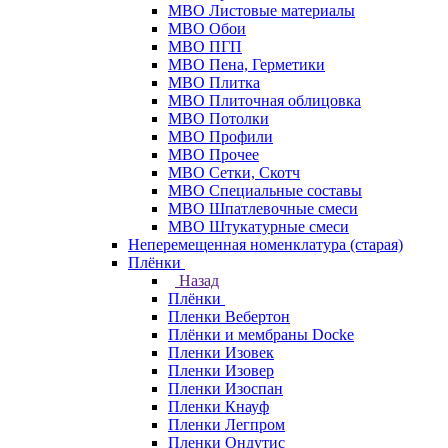
МВО Листовые материалы
МВО Обои
МВО ПГП
МВО Пена, Герметики
МВО Плитка
МВО Плиточная облицовка
МВО Потолки
МВО Профили
МВО Прочее
МВО Сетки, Скотч
МВО Специальные составы
МВО Шпатлевочные смеси
МВО Штукатурные смеси
Неперемещенная номенклатура (старая)
Плёнки
Назад
Плёнки
Пленки Вебертон
Плёнки и мембраны Docke
Пленки Изовек
Пленки Изовер
Пленки Изоспан
Пленки Кнауф
Пленки Легпром
Пленки Ондутис