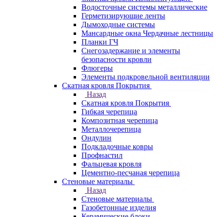
Водосточные системы металлические
Герметизирующие ленты
Дымоходные системы
Мансардные окна Чердачные лестницы
Планки ГЧ
Снегозадержание и элементы
безопасности кровли
Флюгеры
Элементы подкровельной вентиляции
Скатная кровля Покрытия
Назад
Скатная кровля Покрытия
Гибкая черепица
Композитная черепица
Металлочерепица
Ондулин
Подкладочные ковры
Профнастил
Фальцевая кровля
Цементно-песчаная черепица
Стеновые материалы
Назад
Стеновые материалы
Газобетонные изделия
Керамические блоки