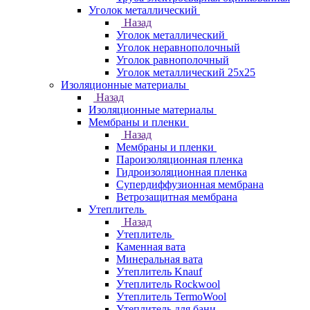
Уголок металлический
Назад
Уголок металлический
Уголок неравнополочный
Уголок равнополочный
Уголок металлический 25х25
Изоляционные материалы
Назад
Изоляционные материалы
Мембраны и пленки
Назад
Мембраны и пленки
Пароизоляционная пленка
Гидроизоляционная пленка
Супердиффузионная мембрана
Ветрозащитная мембрана
Утеплитель
Назад
Утеплитель
Каменная вата
Минеральная вата
Утеплитель Knauf
Утеплитель Rockwool
Утеплитель TermoWool
Утеплитель для бани