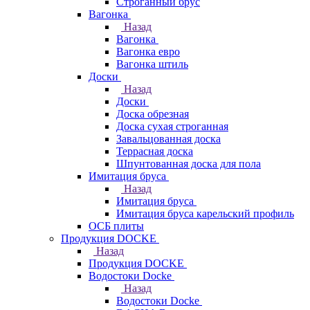
Строганный брус
Вагонка
Назад
Вагонка
Вагонка евро
Вагонка штиль
Доски
Назад
Доски
Доска обрезная
Доска сухая строганная
Завальцованная доска
Террасная доска
Шпунтованная доска для пола
Имитация бруса
Назад
Имитация бруса
Имитация бруса карельский профиль
ОСБ плиты
Продукция DOCKE
Назад
Продукция DOCKE
Водостоки Docke
Назад
Водостоки Docke