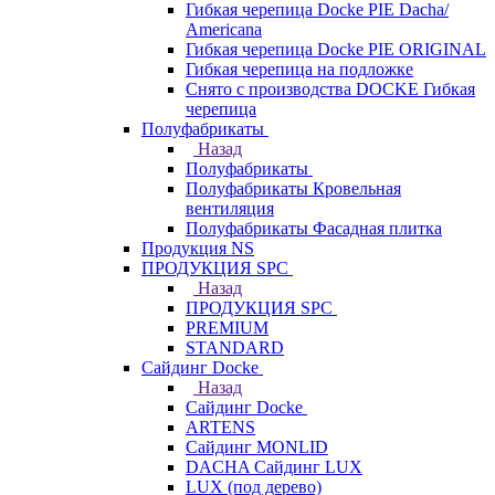
Гибкая черепица Docke PIE Dacha/
Americana
Гибкая черепица Docke PIE ОRIGINАL
Гибкая черепица на подложке
Снято с производства DOCKE Гибкая
черепица
Полуфабрикаты
Назад
Полуфабрикаты
Полуфабрикаты Кровельная
вентиляция
Полуфабрикаты Фасадная плитка
Продукция NS
ПРОДУКЦИЯ SPC
Назад
ПРОДУКЦИЯ SPC
PREMIUM
STANDARD
Сайдинг Docke
Назад
Сайдинг Docke
ARTENS
Cайдинг MONLID
DACHA Сайдинг LUX
LUX (под дерево)