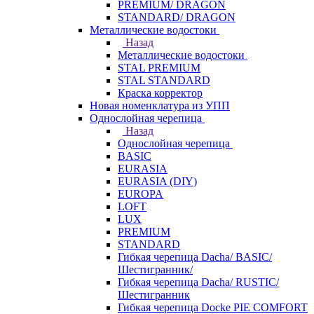
PREMIUM/ DRAGON
STANDARD/ DRAGON
Металлические водостоки
Назад
Металлические водостоки
STAL PREMIUM
STAL STANDARD
Краска корректор
Новая номенклатура из УПП
Однослойная черепица
Назад
Однослойная черепица
BASIC
EURASIA
EURASIA (DIY)
EUROPA
LOFT
LUX
PREMIUM
STANDARD
Гибкая черепица Dacha/ BASIC/
Шестигранник/
Гибкая черепица Dacha/ RUSTIC/
Шестигранник
Гибкая черепица Docke PIE COMFORT